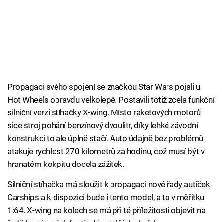
Propagaci svého spojení se značkou Star Wars pojali u
Hot Wheels opravdu velkolepě. Postavili totiž zcela funkční
silniční verzi stíhačky X-wing. Místo raketových motorů
sice stroj pohání benzínový dvoulitr, díky lehké závodní
konstrukci to ale úplně stačí. Auto údajně bez problémů
atakuje rychlost 270 kilometrů za hodinu, což musí být v
hranatém kokpitu docela zážitek.
Silniční stíhačka má sloužit k propagaci nové řady autíček
Carships a k dispozici bude i tento model, a to v měřítku
1:64. X-wing na kolech se má při té příležitosti objevit na