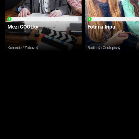
PŘEHRÁT
PŘEHRÁT
Mezi COOLky
Fotr na tripu
Komedie / Zábavný
Rodinný / Cestopisný