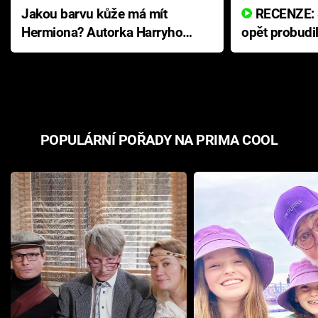
Jakou barvu kůže má mít
RECENZE: Smrtelné zlo se
Hermiona? Autorka Harryho
opět probudi
Pottera přišla s ráznou
přichází s n
odpovědí
hororovou n
POPULÁRNÍ POŘADY NA PRIMA COOL