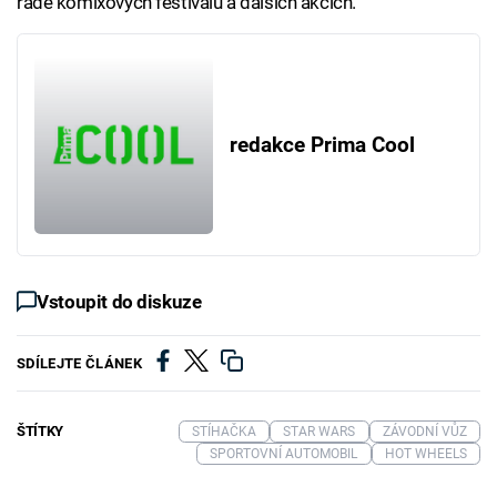
řadě komixových festivalů a dalších akcích.
redakce Prima Cool
Vstoupit do diskuze
SDÍLEJTE ČLÁNEK
ŠTÍTKY
STÍHAČKA
STAR WARS
ZÁVODNÍ VŮZ
SPORTOVNÍ AUTOMOBIL
HOT WHEELS