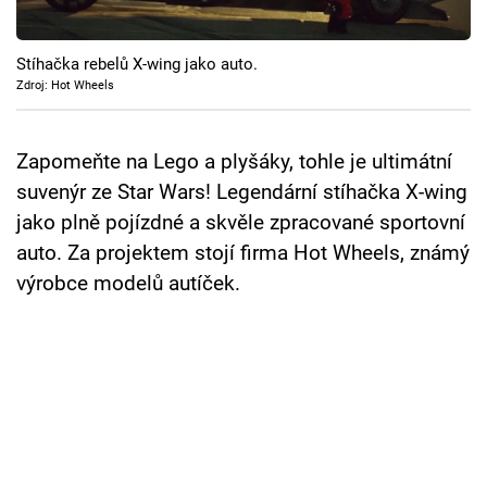
Cool Esport
Stíhačka rebelů X-wing jako auto.
Pořady
Zdroj: Hot Wheels
TV Program
Zapomeňte na Lego a plyšáky, tohle je ultimátní
Sledujte prima+
suvenýr ze Star Wars! Legendární stíhačka X-wing
jako plně pojízdné a skvěle zpracované sportovní
Přihlášení
auto. Za projektem stojí firma Hot Wheels, známý
výrobce modelů autíček.
Sledujte nás