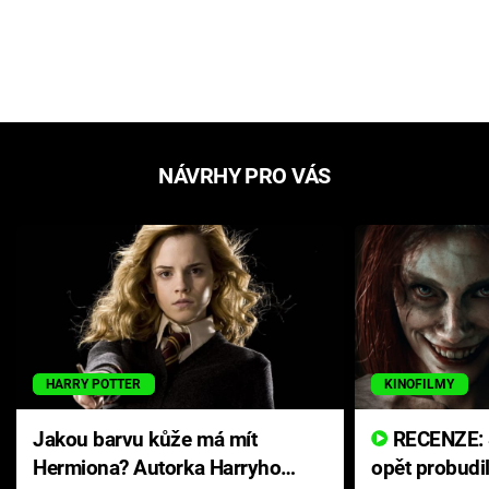
NÁVRHY PRO VÁS
HARRY POTTER
KINOFILMY
Jakou barvu kůže má mít
RECENZE: Smrtelné zlo se
Hermiona? Autorka Harryho
opět probudi