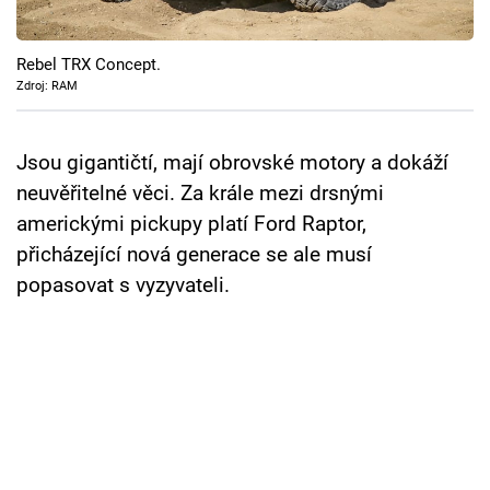
Cool Esport
Rebel TRX Concept.
Pořady
Zdroj: RAM
TV Program
Jsou gigantičtí, mají obrovské motory a dokáží
Sledujte prima+
neuvěřitelné věci. Za krále mezi drsnými
americkými pickupy platí Ford Raptor,
Přihlášení
přicházející nová generace se ale musí
popasovat s vyzyvateli.
Sledujte nás