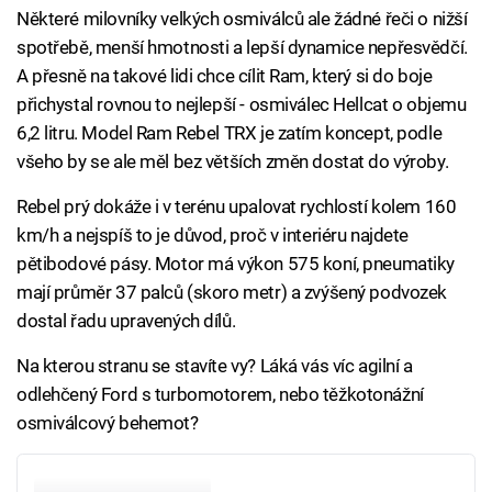
Některé milovníky velkých osmiválců ale žádné řeči o nižší
spotřebě, menší hmotnosti a lepší dynamice nepřesvědčí.
A přesně na takové lidi chce cílit Ram, který si do boje
přichystal rovnou to nejlepší - osmiválec Hellcat o objemu
6,2 litru. Model Ram Rebel TRX je zatím koncept, podle
všeho by se ale měl bez větších změn dostat do výroby.
Rebel prý dokáže i v terénu upalovat rychlostí kolem 160
km/h a nejspíš to je důvod, proč v interiéru najdete
pětibodové pásy. Motor má výkon 575 koní, pneumatiky
mají průměr 37 palců (skoro metr) a zvýšený podvozek
dostal řadu upravených dílů.
Na kterou stranu se stavíte vy? Láká vás víc agilní a
odlehčený Ford s turbomotorem, nebo těžkotonážní
osmiválcový behemot?