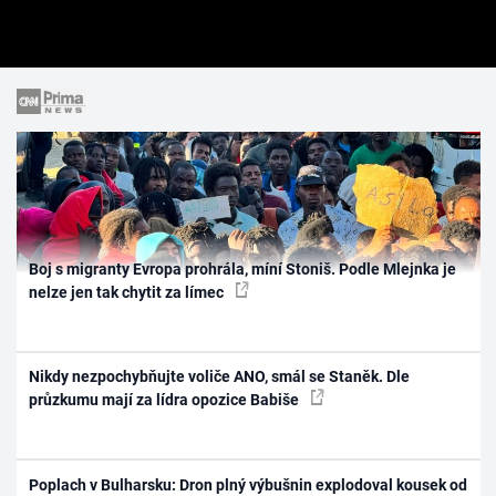
Boj s migranty Evropa prohrála, míní Stoniš. Podle Mlejnka je
nelze jen tak chytit za límec
Nikdy nezpochybňujte voliče ANO, smál se Staněk. Dle
průzkumu mají za lídra opozice Babiše
Poplach v Bulharsku: Dron plný výbušnin explodoval kousek od