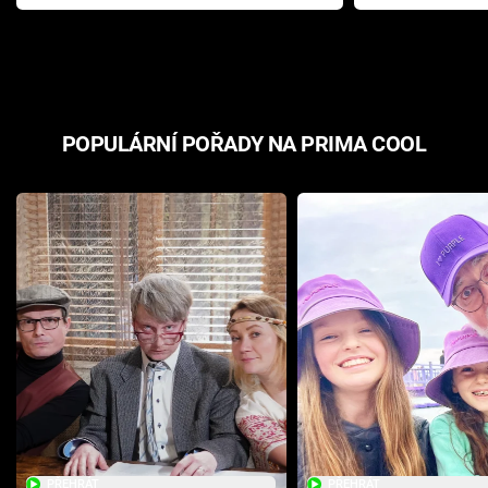
Pottera přišla s ráznou
přichází s n
odpovědí
hororovou n
POPULÁRNÍ POŘADY NA PRIMA COOL
PŘEHRÁT
PŘEHRÁT