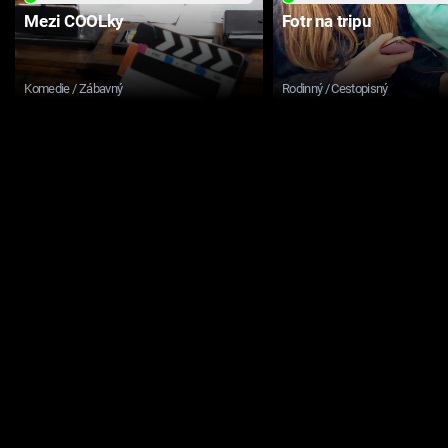
Mezi COOLky
Fotr na tripu
Komedie / Zábavný
Rodinný / Cestopisný