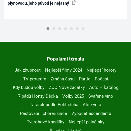
plynovodu, jeho původ je nejasný
Populární témata
Jak zhubnout
Nejlepší filmy 2024
Nejlepší horory
TV program
Změna času
Partie
Počasí
Kdy budou volby
ZOO Nové začátky
Auto – katalog
7 pádů Honzy Dědka
Volby 2025
Svařené víno
Tatarák podle Pohlreicha
Aloe vera
Pěstování lichořeřišnice
Výpočet ascendentu
Tvarohové knedlíky
Nejlepší palačinky
Švestkový koláč