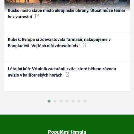
Rusko našlo slabé místo ukrajinské obrany. Útočit může téměř
bez varování
Kubek: Evropa si zdevastovala farmacii, nakupujeme v
Bangladéši. Vojtěch ničí zdravotnictví
Létající kůň: Vrtulník zachránil zvíře, které během závodu
uvízlo v kalifornských horách
Populární témata