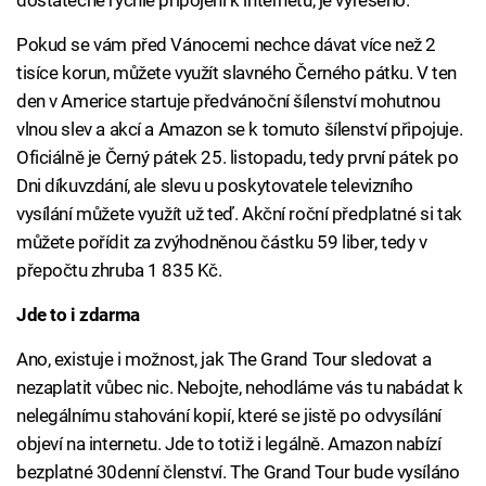
dostatečně rychlé připojení k internetu, je vyřešeno.
Pokud se vám před Vánocemi nechce dávat více než 2
tisíce korun, můžete využít slavného Černého pátku. V ten
den v Americe startuje předvánoční šílenství mohutnou
vlnou slev a akcí a Amazon se k tomuto šílenství připojuje.
Oficiálně je Černý pátek 25. listopadu, tedy první pátek po
Dni díkuvzdání, ale slevu u poskytovatele televizního
vysílání můžete využít už teď. Akční roční předplatné si tak
můžete pořídit za zvýhodněnou částku 59 liber, tedy v
přepočtu zhruba 1 835 Kč.
Jde to i zdarma
Ano, existuje i možnost, jak The Grand Tour sledovat a
nezaplatit vůbec nic. Nebojte, nehodláme vás tu nabádat k
nelegálnímu stahování kopií, které se jistě po odvysílání
objeví na internetu. Jde to totiž i legálně. Amazon nabízí
bezplatné 30denní členství. The Grand Tour bude vysíláno