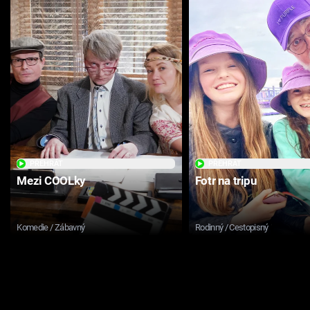
PŘEHRÁT
PŘEHRÁT
Mezi COOLky
Fotr na tripu
Komedie / Zábavný
Rodinný / Cestopisný