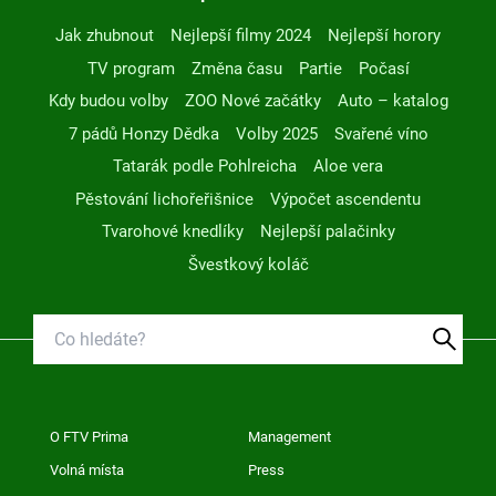
Jak zhubnout
Nejlepší filmy 2024
Nejlepší horory
TV program
Změna času
Partie
Počasí
Kdy budou volby
ZOO Nové začátky
Auto – katalog
7 pádů Honzy Dědka
Volby 2025
Svařené víno
Tatarák podle Pohlreicha
Aloe vera
Pěstování lichořeřišnice
Výpočet ascendentu
Tvarohové knedlíky
Nejlepší palačinky
Švestkový koláč
O FTV Prima
Management
Volná místa
Press