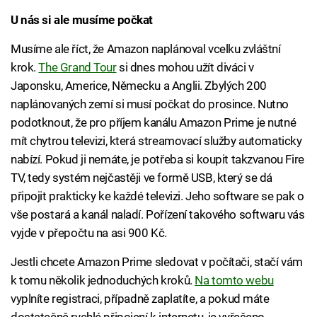
U nás si ale musíme počkat
Musíme ale říct, že Amazon naplánoval vcelku zvláštní
krok.
The Grand Tour
si dnes mohou užít diváci v
Japonsku, Americe, Německu a Anglii. Zbylých 200
naplánovaných zemí si musí počkat do prosince. Nutno
podotknout, že pro příjem kanálu Amazon Prime je nutné
mít chytrou televizi, která streamovací služby automaticky
nabízí. Pokud ji nemáte, je potřeba si koupit takzvanou Fire
TV, tedy systém nejčastěji ve formě USB, který se dá
připojit prakticky ke každé televizi. Jeho software se pak o
vše postará a kanál naladí. Pořízení takového softwaru vás
vyjde v přepočtu na asi 900 Kč.
Jestli chcete Amazon Prime sledovat v počítači, stačí vám
k tomu několik jednoduchých kroků.
Na tomto webu
vyplníte registraci, případně zaplatíte, a pokud máte