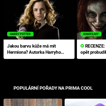
HARRY POTTER
KINOFILMY
Jakou barvu kůže má mít
RECENZE: Smrtelné zlo se
Hermiona? Autorka Harryho
opět probudi
Pottera přišla s ráznou
přichází s n
odpovědí
hororovou n
POPULÁRNÍ POŘADY NA PRIMA COOL