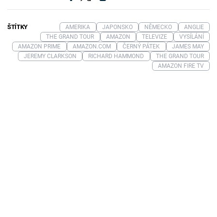
ŠTÍTKY
AMERIKA
JAPONSKO
NĚMECKO
ANGLIE
THE GRAND TOUR
AMAZON
TELEVIZE
VYSÍLÁNÍ
AMAZON PRIME
AMAZON.COM
ČERNÝ PÁTEK
JAMES MAY
JEREMY CLARKSON
RICHARD HAMMOND
THE GRAND TOUR
AMAZON FIRE TV