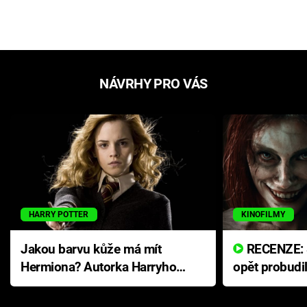
NÁVRHY PRO VÁS
HARRY POTTER
KINOFILMY
Jakou barvu kůže má mít
RECENZE: Smrtelné zlo se
Hermiona? Autorka Harryho
opět probudi
Pottera přišla s ráznou
přichází s n
odpovědí
hororovou n