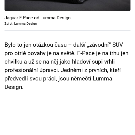
Cool Esport
Jaguar F-Pace od Lumma Design
Pořady
Zdroj: Lumma Design
TV Program
Bylo to jen otázkou času – další „závodní“ SUV
Sledujte prima+
pro otrlé povahy je na světě. F-Pace je na trhu jen
chvilku a už se na něj jako hladoví supi vrhli
Přihlášení
profesionální úpravci. Jedněmi z prvních, kteří
předvedli svou práci, jsou němečtí Lumma
Design.
Sledujte nás