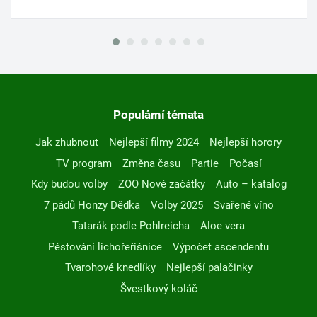
Populární témata
Jak zhubnout
Nejlepší filmy 2024
Nejlepší horory
TV program
Změna času
Partie
Počasí
Kdy budou volby
ZOO Nové začátky
Auto – katalog
7 pádů Honzy Dědka
Volby 2025
Svařené víno
Tatarák podle Pohlreicha
Aloe vera
Pěstování lichořeřišnice
Výpočet ascendentu
Tvarohové knedlíky
Nejlepší palačinky
Švestkový koláč