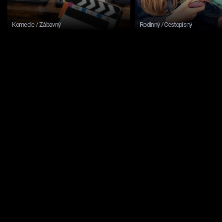
Komedie / Zábavný
Rodinný / Cestopisný