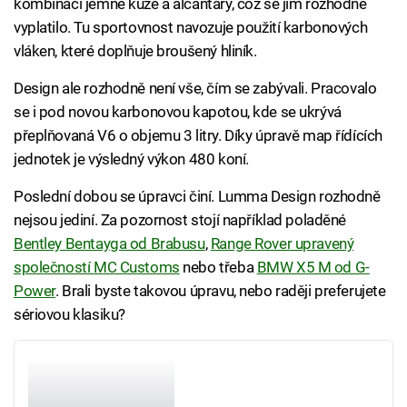
kombinaci jemné kůže a alcantary, což se jim rozhodně
vyplatilo. Tu sportovnost navozuje použití karbonových
vláken, které doplňuje broušený hliník.
Design ale rozhodně není vše, čím se zabývali. Pracovalo
se i pod novou karbonovou kapotou, kde se ukrývá
přeplňovaná V6 o objemu 3 litry. Díky úpravě map řídících
jednotek je výsledný výkon 480 koní.
Poslední dobou se úpravci činí. Lumma Design rozhodně
nejsou jediní. Za pozornost stojí například poladěné
Bentley Bentayga od Brabusu
,
Range Rover upravený
společností MC Customs
nebo třeba
BMW X5 M od G-
Power
. Brali byste takovou úpravu, nebo raději preferujete
sériovou klasiku?