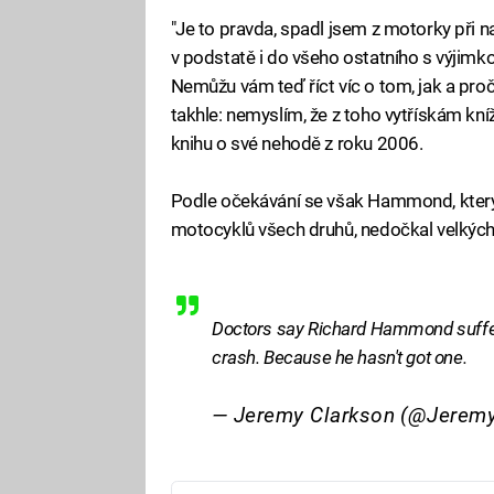
"Je to pravda, spadl jsem z motorky při n
v podstatě i do všeho ostatního s výjimk
Nemůžu vám teď říct víc o tom, jak a proč 
takhle: nemyslím, že z toho vytřískám kní
knihu o své nehodě z roku 2006.
Podle očekávání se však Hammond, který j
motocyklů všech druhů, nedočkal velkých 
Doctors say Richard Hammond suffere
crash. Because he hasn't got one.
— Jeremy Clarkson (@Jerem