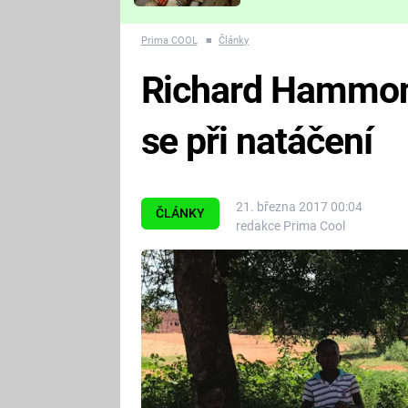
Které děsivé pecky vám
nejvíc zvednou tep?
Prima COOL
■
Články
Richard Hammond
se při natáčení
21. března 2017 00:04
ČLÁNKY
redakce Prima Cool