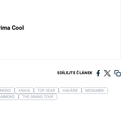
rima Cool
SDÍLEJTE ČLÁNEK
MMOND
KNIHA
TOP GEAR
HAVÁRIE
MOSAMBIK
HAMMOND
THE GRAND TOUR