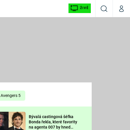
ŽIVĚ
Vyhledávání
Můj p
Prima+
É
CNN Prima NEWS
E
Prima FRESH
ŠÍ
Prima LIVING
E
Prima Ženy
Avengers 5
Prima LAJK
Bývalá castingová šéfka
OOL
Bonda řekla, které favority
Sledujte nás
na agenta 007 by hned