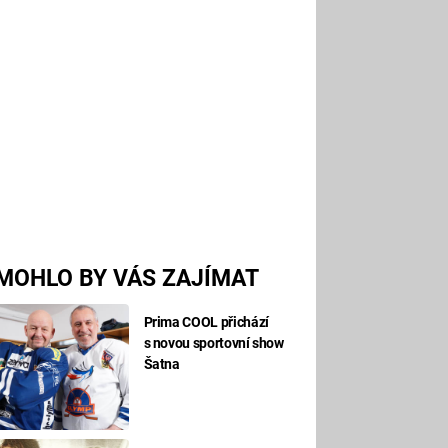
MOHLO BY VÁS ZAJÍMAT
Prima COOL přichází
s novou sportovní show
Šatna