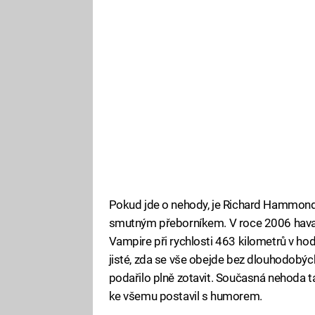
Pokud jde o nehody, je Richard Hammon
smutným přeborníkem. V roce 2006 hava
Vampire při rychlosti 463 kilometrů v hod
jisté, zda se vše obejde bez dlouhodobý
podařilo plně zotavit. Současná nehoda ta
ke všemu postavil s humorem.