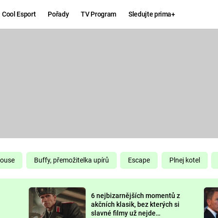
Cool Esport
Pořady
TV Program
Sledujte prima+
Hry
Zábava
MAFIA
ZÁBAVN
GALERI
GTA 6
NEJLEP
KINGDOM
KOMEDI
COME:
DELIVERANCE
CHUCK
House
Buffy, přemožitelka upírů
Escape
Plnej kotel
NORRIS
ESPORT
6 nejbizarnějších momentů z
DEADP
akčních klasik, bez kterých si
slavné filmy už nejde