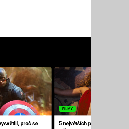
FILMY
ysvětlil, proč se
5 největších propadáků