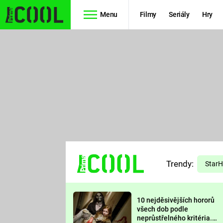
Menu
Filmy
Seriály
Hry
Seriály
Filmy
SIMPSONOVI
STAR WARS
HVĚZDNÁ
AVENGERS
BRÁNA
RYCHLE A
TEORIE
ZBĚSILE 10
Trendy:
VELKÉHO
Star
PREDÁTOR
TŘESKU
10 nejděsivějších hororů
FUTURAMA
všech dob podle
neprůstřelného kritéria.