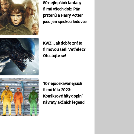
50 nejlepších fantasy
filmů všech dob: Pán
prstenů a Harry Potter
jsou jen špičkou ledovce
KVÍZ: Jak dobře znáte
filmovou sérii Vetřelec?
Otestujte se!
10 nejočekávanějších
filmů léta 2023:
Komiksové hity doplní
návraty akčních legend