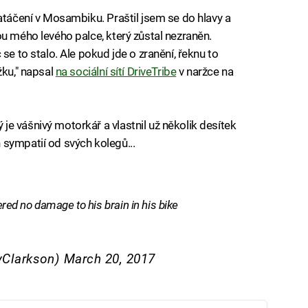
atáčení v Mosambiku. Praštil jsem se do hlavy a
ou mého levého palce, který zůstal nezraněn.
se to stalo. Ale pokud jde o zranění, řeknu to
žku," napsal
na sociální sítí DriveTribe
v naržce na
e vášnivý motorkář a vlastnil už několik desítek
sympatií od svých kolegů...
d no damage to his brain in his bike
yClarkson)
March 20, 2017