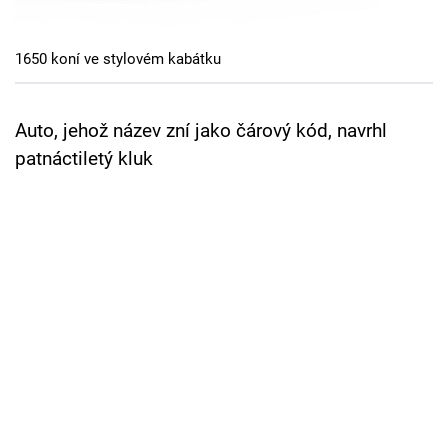
Cool Esport
1650 koní ve stylovém kabátku
Pořady
TV Program
Auto, jehož název zní jako čárový kód, navrhl
patnáctiletý kluk
Sledujte prima+
Přihlášení
Sledujte nás