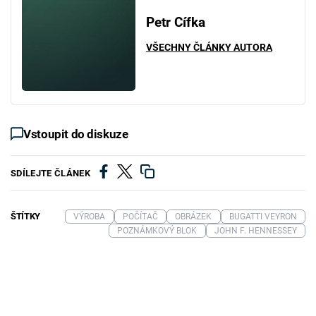
Petr Cífka
VŠECHNY ČLÁNKY AUTORA
Vstoupit do diskuze
SDÍLEJTE ČLÁNEK
ŠTÍTKY
VÝROBA
POČÍTAČ
OBRÁZEK
BUGATTI VEYRON
POZNÁMKOVÝ BLOK
JOHN F. HENNESSEY