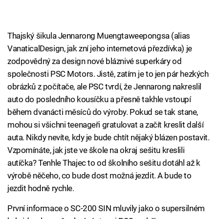
Thajský šikula Jennarong Muengtaweepongsa (alias
VanaticalDesign, jak zní jeho internetová přezdívka) je
zodpovědný za design nové bláznivé superkáry od
společnosti PSC Motors. Jistě, zatím je to jen pár hezkých
obrázků z počítače, ale PSC tvrdí, že Jennarong nakreslil
auto do posledního kousíčku a přesně takhle vstoupí
během dvanácti měsíců do výroby. Pokud se tak stane,
mohou si všichni teenageři gratulovat a začít kreslit další
auta. Nikdy nevíte, kdy je bude chtít nějaký blázen postavit.
Vzpomínáte, jak jste ve škole na okraj sešitu kreslili
autíčka? Tenhle Thajec to od školního sešitu dotáhl až k
výrobě něčeho, co bude dost možná jezdit. A bude to
jezdit hodně rychle.
První informace o SC-200 SIN mluvily jako o supersilném