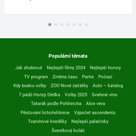
Populární témata
Jak zhubnout
Nejlepší filmy 2024
Nejlepší horory
TV program
Změna času
Partie
Počasí
Kdy budou volby
ZOO Nové začátky
Auto – katalog
7 pádů Honzy Dědka
Volby 2025
Svařené víno
Tatarák podle Pohlreicha
Aloe vera
Pěstování lichořeřišnice
Výpočet ascendentu
Tvarohové knedlíky
Nejlepší palačinky
Švestkový koláč