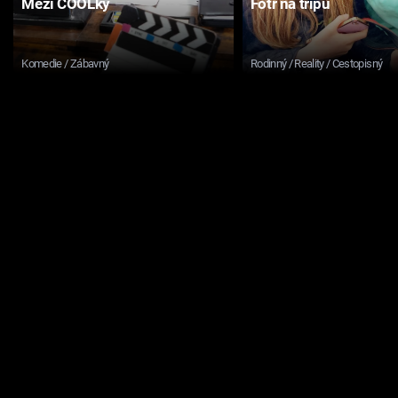
Mezi COOLky
Fotr na tripu
Komedie / Zábavný
Rodinný / Reality / Cestopisný