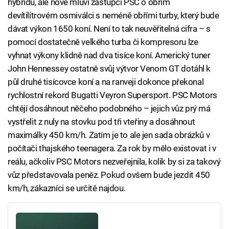
hybridu, ale nově mluví zástupci PSC o obřím
devítilitrovém osmiválci s neméně obřími turby, který bude
dávat výkon 1650 koní. Není to tak neuvěřitelná cifra – s
pomocí dostatečně velkého turba či kompresoru lze
vyhnat výkony klidně nad dva tisíce koní. Americký tuner
John Hennessey ostatně svůj výtvor Venom GT dotáhl k
půl druhé tisícovce koní a na ranveji dokonce překonal
rychlostní rekord Bugatti Veyron Supersport. PSC Motors
chtějí dosáhnout něčeho podobného – jejich vůz prý má
vystřelit z nuly na stovku pod tři vteřiny a dosáhnout
maximálky 450 km/h. Zatím je to ale jen sada obrázků v
počítači thajského teenagera. Za rok by mělo existovat i v
reálu, ačkoliv PSC Motors nezveřejnila, kolik by si za takový
vůz představovala peněz. Pokud ovšem bude jezdit 450
km/h, zákazníci se určitě najdou.