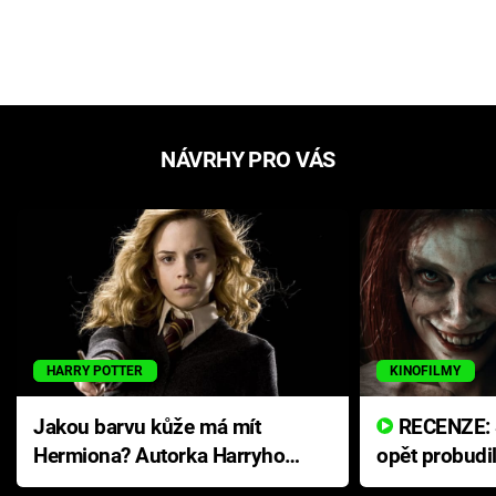
NÁVRHY PRO VÁS
HARRY POTTER
KINOFILMY
Jakou barvu kůže má mít
RECENZE: Smrtelné zlo se
Hermiona? Autorka Harryho
opět probudi
Pottera přišla s ráznou
přichází s n