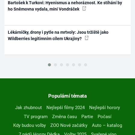
Bartošek k Turkovi: Hyenismus a nehoráznost. Ke stíhání by
ho Sněmovna vydala, míní Vondráček
Lékárničky, drony i pytle na mrtvoly: Jsou tržiště jako
Wildberries legitimním cílem Ukrajiny?
Populární témata
Jak zhubnout
Nejlepší filmy 2024
Nejlepší horory
TV program
Změna času
Partie
Počasí
Kdy budou volby
ZOO Nové začátky
Auto – katalog
7 pádů Honzy Dědka
Volby 2025
Svařené víno