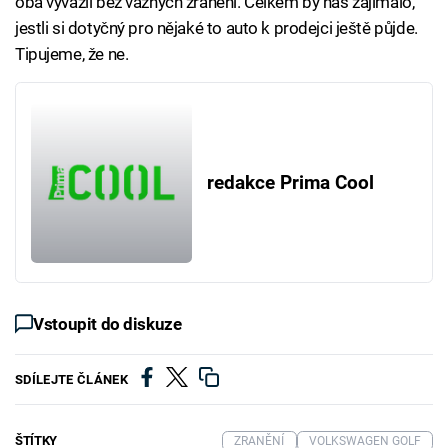
oba vyvázli bez vážných zranění. Celkem by nás zajímalo,
jestli si dotyčný pro nějaké to auto k prodejci ještě půjde.
Tipujeme, že ne.
redakce Prima Cool
Vstoupit do diskuze
SDÍLEJTE ČLÁNEK
ŠTÍTKY
ZRANĚNÍ
VOLKSWAGEN GOLF