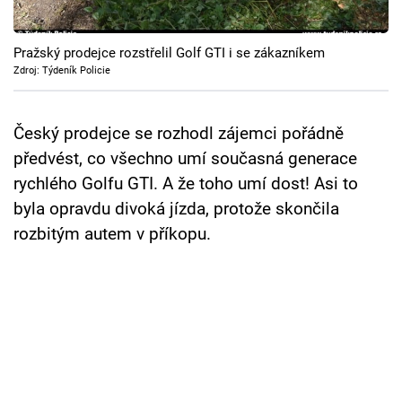
Cool Esport
Pražský prodejce rozstřelil Golf GTI i se zákazníkem
Pořady
Zdroj: Týdeník Policie
TV Program
Český prodejce se rozhodl zájemci pořádně
Sledujte prima+
předvést, co všechno umí současná generace
rychlého Golfu GTI. A že toho umí dost! Asi to
Přihlášení
byla opravdu divoká jízda, protože skončila
rozbitým autem v příkopu.
Sledujte nás