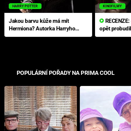
HARRY POTTER
KINOFILMY
Jakou barvu kůže má mít
RECENZE: Smrtelné zlo se
Hermiona? Autorka Harryho
opět probudi
Pottera přišla s ráznou
přichází s n
odpovědí
hororovou n
POPULÁRNÍ POŘADY NA PRIMA COOL