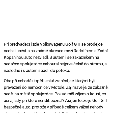
Při předváděcí jízdě Volkswagenu Golf GTI se prodejce
nechal unést a na známé okresce mezi Radotínem a Zadní
Kopaninou auto nezvládl. S autem i se zákazníkem na
sedačce spolujezdce naboural nejprve čelně do stromu, a
následně i s autem spadli do potoka.
Oba při nehodě utrpěli lehká zranění, se kterými byli
převezeni do nemocnice v Motole. Zajímavé je, že zákazník
seděl na místě spolujezdce. Pokud měl zájem o koupi, co
asi z jízdy, při které neřídil, poznal? Asi jen to, že je Golf GTI
bezpečné auto, protože v případě celkem vážné nehody