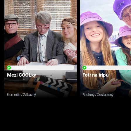
PŘEHRÁT
PŘEHRÁT
Mezi COOLky
Fotr na tripu
Komedie / Zábavný
Rodinný / Cestopisný