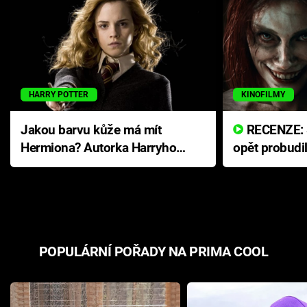
HARRY POTTER
KINOFILMY
Jakou barvu kůže má mít
RECENZE: Smrtelné zlo se
Hermiona? Autorka Harryho
opět probudi
Pottera přišla s ráznou
přichází s n
odpovědí
hororovou n
POPULÁRNÍ POŘADY NA PRIMA COOL