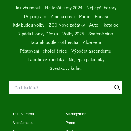
Jak zhubnout
Nejlepší filmy 2024
Nejlepší horory
TV program
Změna času
Partie
Počasí
Kdy budou volby
ZOO Nové začátky
Auto – katalog
7 pádů Honzy Dědka
Volby 2025
Svařené víno
Tatarák podle Pohlreicha
Aloe vera
Pěstování lichořeřišnice
Výpočet ascendentu
Tvarohové knedlíky
Nejlepší palačinky
Švestkový koláč
O FTV Prima
Management
Volná místa
Press