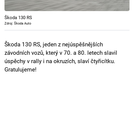
Cool Esport
Škoda 130 RS
Pořady
Zdroj: Škoda Auto
TV Program
Škoda 130 RS, jeden z nejúspěšnějších
Sledujte prima+
závodních vozů, který v 70. a 80. letech slavil
úspěchy v rally i na okruzích, slaví čtyřicítku.
Přihlášení
Gratulujeme!
Sledujte nás