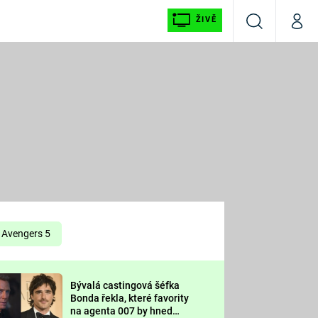
ŽIVĚ
Vyhledávání
Můj p
Prima+
É
CNN Prima NEWS
E
Prima FRESH
ŠÍ
Prima LIVING
E
Prima Ženy
Avengers 5
Prima LAJK
Bývalá castingová šéfka
OOL
Bonda řekla, které favority
Sledujte nás
na agenta 007 by hned