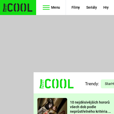
Menu
Filmy
Seriály
Hry
Seriály
Filmy
SIMPSONOVI
STAR WARS
HVĚZDNÁ
AVENGERS
BRÁNA
RYCHLE A
TEORIE
ZBĚSILE 10
Trendy:
VELKÉHO
Star
PREDÁTOR
TŘESKU
10 nejděsivějších hororů
FUTURAMA
všech dob podle
neprůstřelného kritéria.