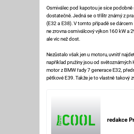
Osmiválec pod kapotou je sice podobně sta
dostatečně. Jedná se o třílitr známý z 
(E32 a E38). V tomto případě se dárcem 
ne zrovna osmiválcový výkon 160 kW a 2
ale víc než dost.
Nezůstalo však jen u motoru, uvnitř najd
například pružiny jsou od světoznámých 
motor z BMW řady 7 generace E32, přední
pětkové E39. Takže je to vlastně takový 
redakce P