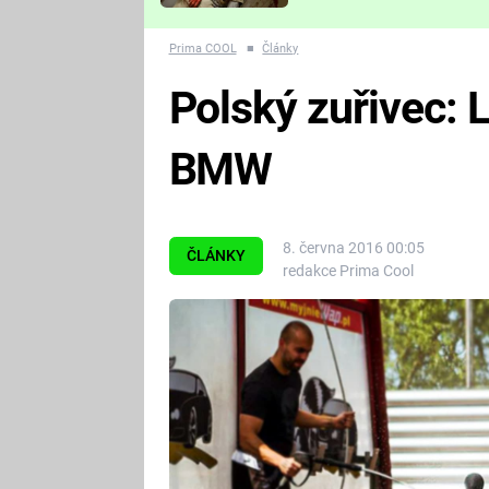
Které děsivé pecky vám
nejvíc zvednou tep?
Prima COOL
■
Články
Polský zuřivec: 
BMW
8. června 2016 00:05
ČLÁNKY
redakce Prima Cool