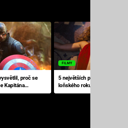
FILMY
ysvětlil, proč se
5 největších propadáků
le Kapitána
loňského roku: Disney na
jediné katastrofě prodělal 200
milionů dolarů