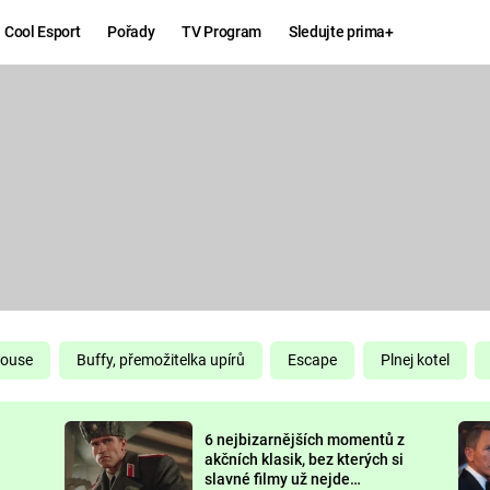
Cool Esport
Pořady
TV Program
Sledujte prima+
Hry
Zábava
MAFIA
ZÁBAVN
GALERI
GTA 6
NEJLEP
KINGDOM
KOMEDI
COME:
DELIVERANCE
CHUCK
House
Buffy, přemožitelka upírů
Escape
Plnej kotel
NORRIS
ESPORT
6 nejbizarnějších momentů z
DEADP
akčních klasik, bez kterých si
slavné filmy už nejde