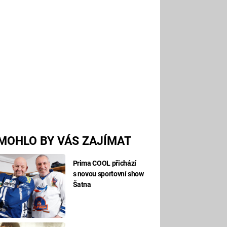
MOHLO BY VÁS ZAJÍMAT
Prima COOL přichází
s novou sportovní show
Šatna