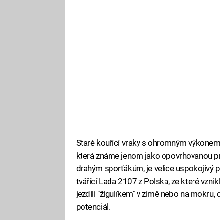
Staré kouřící vraky s ohromným výkonem 
která známe jenom jako opovrhovanou pře
drahým sporťákům, je velice uspokojivý p
tvářící Lada 2107 z Polska, ze které vznik
jezdili "žigulíkem" v zimě nebo na mokru, d
potenciál.