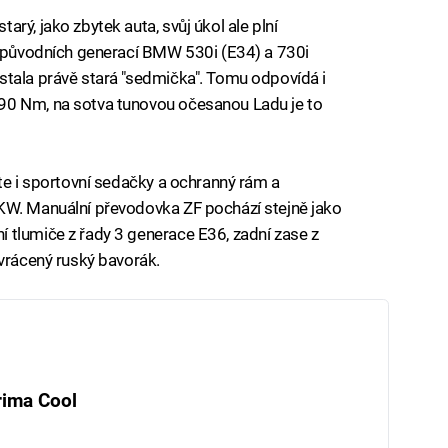
rý, jako zbytek auta, svůj úkol ale plní
prapůvodních generací BMW 530i (E34) a 730i
stala právě stará "sedmička". Tomu odpovídá i
90 Nm, na sotva tunovou očesanou Ladu je to
ete i sportovní sedačky a ochranný rám a
KW. Manuální převodovka ZF pochází stejně jako
 tlumiče z řady 3 generace E36, zadní zase z
zvrácený ruský bavorák.
rima Cool