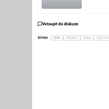
Vstoupit do diskuze
ŠTÍTKY
BMW
POLSKO
LADA
VAZ 210