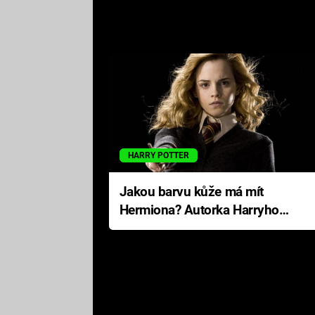
HARRY POTTER
Jakou barvu kůže má mít
Hermiona? Autorka Harryho
Pottera přišla s ráznou
odpovědí