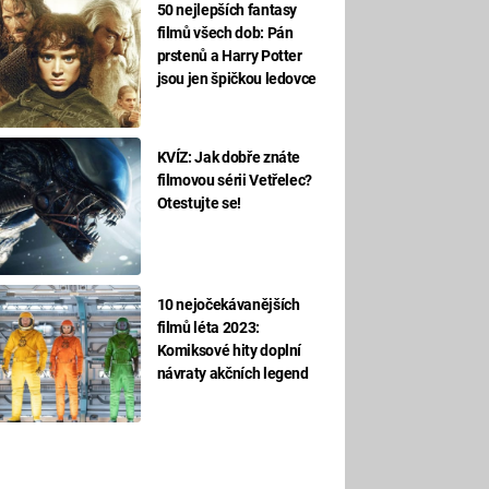
50 nejlepších fantasy
filmů všech dob: Pán
prstenů a Harry Potter
jsou jen špičkou ledovce
KVÍZ: Jak dobře znáte
filmovou sérii Vetřelec?
Otestujte se!
10 nejočekávanějších
filmů léta 2023:
Komiksové hity doplní
návraty akčních legend