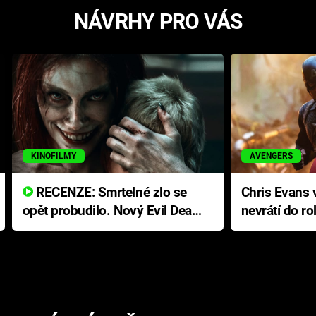
NÁVRHY PRO VÁS
KINOFILMY
AVENGERS
RECENZE: Smrtelné zlo se
Chris Evans v
opět probudilo. Nový Evil Dead
nevrátí do ro
přichází s neodolatelnou
Ameriky
hororovou nabídkou