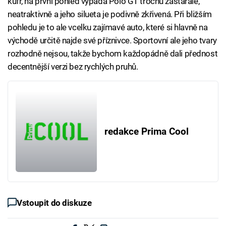
kufr, na první pohled vypadá Polo GT trochu zastarale,
neatraktivně a jeho silueta je podivně zkřivená. Při bližším
pohledu je to ale vcelku zajímavé auto, které si hlavně na
východě určitě najde své příznivce. Sportovní ale jeho tvary
rozhodně nejsou, takže bychom každopádně dali přednost
decentnější verzi bez rychlých pruhů.
redakce Prima Cool
Vstoupit do diskuze