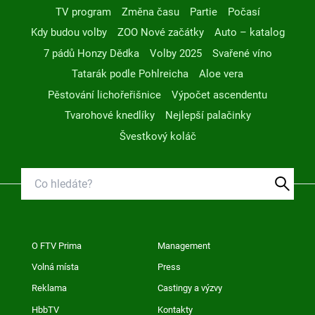
TV program
Změna času
Partie
Počasí
Kdy budou volby
ZOO Nové začátky
Auto – katalog
7 pádů Honzy Dědka
Volby 2025
Svařené víno
Tatarák podle Pohlreicha
Aloe vera
Pěstování lichořeřišnice
Výpočet ascendentu
Tvarohové knedlíky
Nejlepší palačinky
Švestkový koláč
O FTV Prima
Management
Volná místa
Press
Reklama
Castingy a výzvy
HbbTV
Kontakty