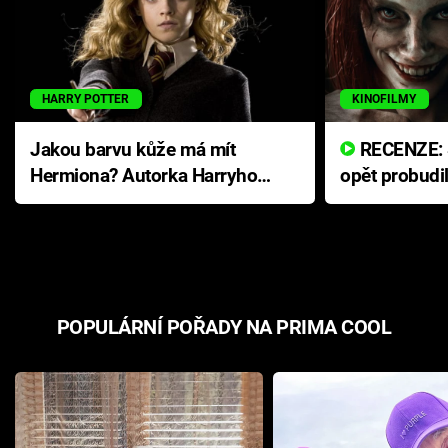
HARRY POTTER
KINOFILMY
Jakou barvu kůže má mít
RECENZE: Smrtelné zlo se
Hermiona? Autorka Harryho
opět probudi
Pottera přišla s ráznou
přichází s n
odpovědí
hororovou n
POPULÁRNÍ POŘADY NA PRIMA COOL