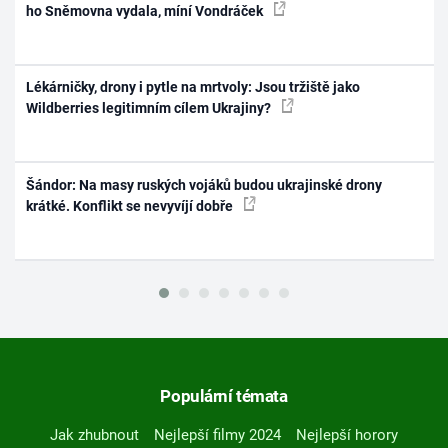
ho Sněmovna vydala, míní Vondráček
Lékárničky, drony i pytle na mrtvoly: Jsou tržiště jako
Wildberries legitimním cílem Ukrajiny?
Šándor: Na masy ruských vojáků budou ukrajinské drony
krátké. Konflikt se nevyvíjí dobře
Populární témata
Jak zhubnout
Nejlepší filmy 2024
Nejlepší horory