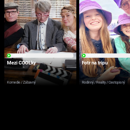
PŘEHRÁT
PŘEHRÁT
Mezi COOLky
Fotr na tripu
Komedie / Zábavný
Rodinný / Reality / Cestopisný