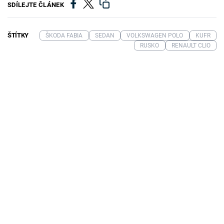
SDÍLEJTE ČLÁNEK
ŠTÍTKY
ŠKODA FABIA
SEDAN
VOLKSWAGEN POLO
KUFR
RUSKO
RENAULT CLIO