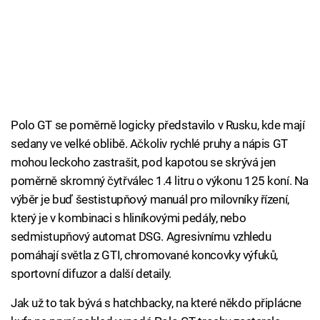
Polo GT se poměrně logicky představilo v Rusku, kde mají
sedany ve velké oblibě. Ačkoliv rychlé pruhy a nápis GT
mohou leckoho zastrašit, pod kapotou se skrývá jen
poměrně skromný čytřválec 1.4 litru o výkonu 125 koní. Na
výběr je buď šestistupňový manuál pro milovníky řízení,
který je v kombinaci s hliníkovými pedály, nebo
sedmistupňový automat DSG. Agresivnímu vzhledu
pomáhají světla z GTI, chromované koncovky výfuků,
sportovní difuzor a další detaily.
Jak už to tak bývá s hatchbacky, na které někdo připlácne