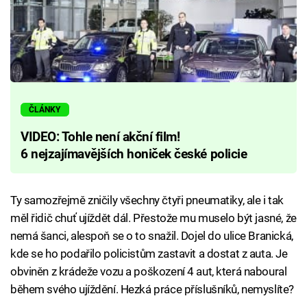
ČLÁNKY
VIDEO: Tohle není akční film!
6 nejzajímavějších honiček české policie
Ty samozřejmě zničily všechny čtyři pneumatiky, ale i tak
měl řidič chuť ujíždět dál. Přestože mu muselo být jasné, že
nemá šanci, alespoň se o to snažil. Dojel do ulice Branická,
kde se ho podařilo policistům zastavit a dostat z auta. Je
obviněn z krádeže vozu a poškození 4 aut, která naboural
během svého ujíždění. Hezká práce příslušníků, nemyslíte?