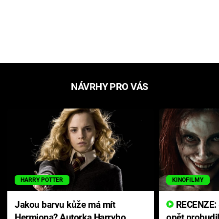
NÁVRHY PRO VÁS
HARRY POTTER
KINOFILMY
Jakou barvu kůže má mít
RECENZE: Smrtelné zlo se
Hermiona? Autorka Harryho
opět probudi