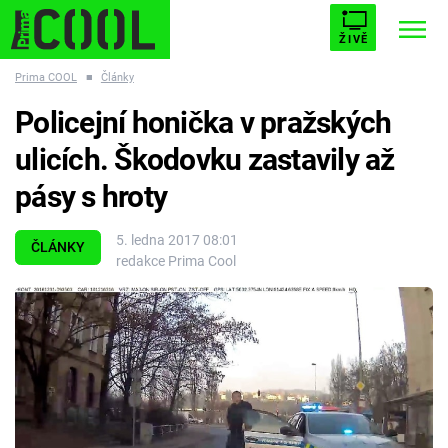
ŽIVĚ
Prima COOL
■
Články
STARHOUSE
BUFFY, PŘEMOŽITELKA UPÍRŮ
Trendy:
Policejní honička v pražských
ESCAPE
PLNEJ KOTEL
AVENGERS 5
ulicích. Škodovku zastavily až
pásy s hroty
5. ledna 2017 08:01
ČLÁNKY
redakce Prima Cool
Témata
Filmy
Seriály
Hry