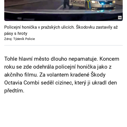
Cool Esport
Pořady
Policejní honička v pražských ulicích. Škodovku zastavily až
TV Program
pásy s hroty
Zdroj: Týdeník Policie
Sledujte prima+
Tohle hlavní město dlouho nepamatuje. Koncem
Přihlášení
roku se zde odehrála policejní honička jako z
akčního filmu. Za volantem kradené Škody
Octavia Combi seděl cizinec, který ji ukradl den
Sledujte nás
předtím.