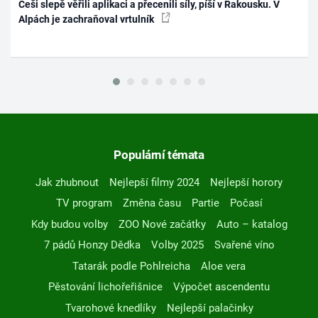
Češi slepě věřili aplikaci a přecenili síly, píší v Rakousku. V
Alpách je zachraňoval vrtulník
Populární témata
Jak zhubnout
Nejlepší filmy 2024
Nejlepší horory
TV program
Změna času
Partie
Počasí
Kdy budou volby
ZOO Nové začátky
Auto – katalog
7 pádů Honzy Dědka
Volby 2025
Svařené víno
Tatarák podle Pohlreicha
Aloe vera
Pěstování lichořeřišnice
Výpočet ascendentu
Tvarohové knedlíky
Nejlepší palačinky