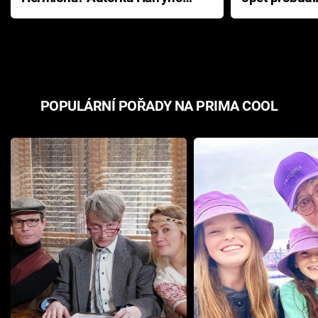
Pottera přišla s ráznou
přichází s n
odpovědí
hororovou n
POPULÁRNÍ POŘADY NA PRIMA COOL