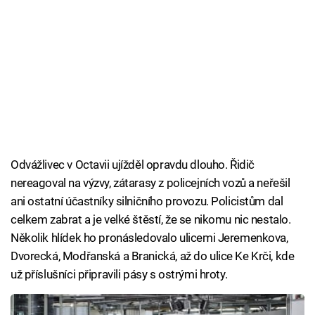
Odvážlivec v Octavii ujížděl opravdu dlouho. Řidič
nereagoval na výzvy, zátarasy z policejních vozů a neřešil
ani ostatní účastníky silničního provozu. Policistům dal
celkem zabrat a je velké štěstí, že se nikomu nic nestalo.
Několik hlídek ho pronásledovalo ulicemi Jeremenkova,
Dvorecká, Modřanská a Branická, až do ulice Ke Krči, kde
už příslušníci připravili pásy s ostrými hroty.