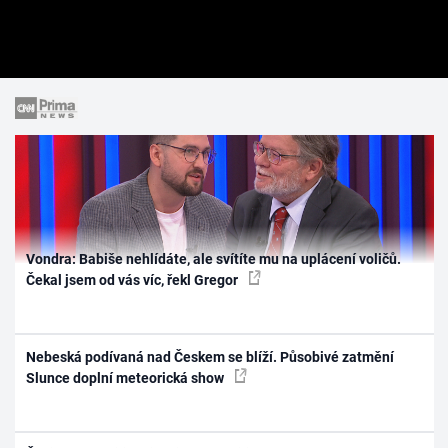
Vondra: Babiše nehlídáte, ale svítíte mu na uplácení voličů.
Čekal jsem od vás víc, řekl Gregor
Nebeská podívaná nad Českem se blíží. Působivé zatmění
Slunce doplní meteorická show