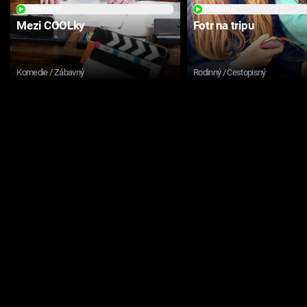
PŘEHRÁT
PŘEHRÁT
Mezi COOLky
Fotr na tripu
Komedie / Zábavný
Rodinný / Cestopisný