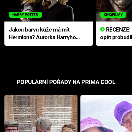
HARRY POTTER
KINOFILMY
Jakou barvu kůže má mít
RECENZE: Smrtelné zlo se
Hermiona? Autorka Harryho
opět probudi
Pottera přišla s ráznou
přichází s n
odpovědí
hororovou n
POPULÁRNÍ POŘADY NA PRIMA COOL