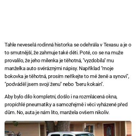
Tahle neveselá rodinná historka se odehrála v Texasu a je o
to smutnější, že zahrnuje také děti. Poté, co se na muže
provalilo, že jeho milenka je těhotná, "vyzdobila" mu
manželka auto svéráznými nápisy. Například "moje
bokovka je těhotná, prosím neříkejte to mé ženě a synovi",
"podváděl jsem svojí ženu" nebo "beru kokain".
Aby bylo dílo kompletní, došlo i na rozmlácená okna,
propíchlé pneumatiky a samozřejmě i věci vyházené před
dům. No, auta je nám líto, manžela ovšem nikoliv.