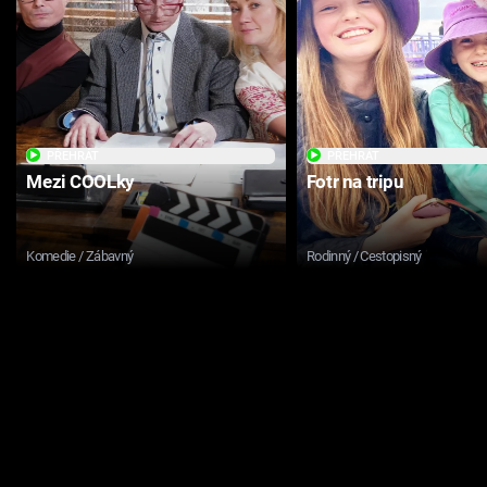
PŘEHRÁT
PŘEHRÁT
Mezi COOLky
Fotr na tripu
Komedie / Zábavný
Rodinný / Cestopisný