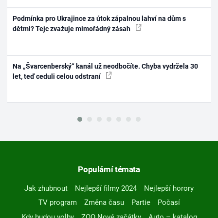
Podmínka pro Ukrajince za útok zápalnou lahví na dům s
dětmi? Tejc zvažuje mimořádný zásah
Na „Švarcenberský“ kanál už neodbočíte. Chyba vydržela 30
let, teď ceduli celou odstraní
Populární témata
Jak zhubnout
Nejlepší filmy 2024
Nejlepší horory
TV program
Změna času
Partie
Počasí
Kdy budou volby
ZOO Nové začátky
Auto – katalog