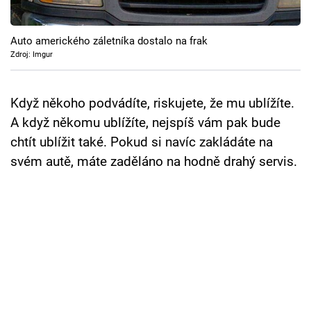
Cool Esport
Auto amerického záletníka dostalo na frak
Pořady
Zdroj: Imgur
TV Program
Když někoho podvádíte, riskujete, že mu ublížíte.
Sledujte prima+
A když někomu ublížíte, nejspíš vám pak bude
chtít ublížit také. Pokud si navíc zakládáte na
Přihlášení
svém autě, máte zaděláno na hodně drahý servis.
Sledujte nás