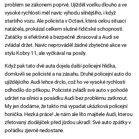
problém se zákonem poprvé. Ujížděl vcelku dlouho a ve
vysoké rychlosti měl navíc výhodu silnějšího, i když
staršího vozu. Ale policista v Octavii, která celou situaci
natáčela, prokázal celkem slušné řidičské schopnosti.
Zatáčky si efektivně a bezpečně zkracoval a Audi se
zvládal držet. Navíc neprováděl žádné zbytečné akce ve
stylu Kobry 11, ale vyčkával na posily.
Když pak tato dvě auta dojela další policejní hlídka,
domluvili se policisté a na zásahu. Druhé policejní auto do
ujíždějícího Audi lehce drclo, což ho ve vysoké rychlosti
odhodilo do příkopu. Policisté zvládli své auto v pohodě
udržet na silnici a posádku Audi bez problému zatknout.
My jen dodáme, že takto má vypadat ukázková policejní
honička. Hezká práce! Je nám ale líto majitele Audi, kterou
zfetovaný zlodějíček před jízdou ukradl. Své auto zpátky v
pořádku zjevně nedostane.