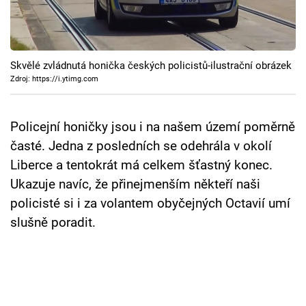
Cool Esport
Pořady
Skvělé zvládnutá honička českých policistů-ilustrační obrázek
TV Program
Zdroj: https://i.ytimg.com
Sledujte prima+
Policejní honičky jsou i na našem území poměrně
časté. Jedna z posledních se odehrála v okolí
Přihlášení
Liberce a tentokrát má celkem šťastný konec.
Ukazuje navíc, že přinejmenším někteří naši
policisté si i za volantem obyčejných Octavií umí
Sledujte nás
slušně poradit.