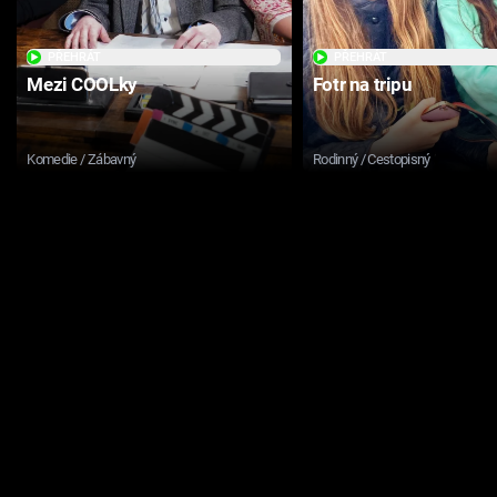
PŘEHRÁT
PŘEHRÁT
Mezi COOLky
Fotr na tripu
Komedie / Zábavný
Rodinný / Cestopisný