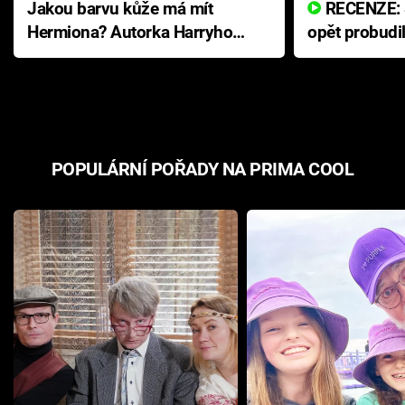
Jakou barvu kůže má mít
RECENZE: Smrtelné zlo se
Hermiona? Autorka Harryho
opět probudi
Pottera přišla s ráznou
přichází s n
odpovědí
hororovou n
POPULÁRNÍ POŘADY NA PRIMA COOL