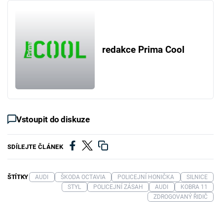
redakce Prima Cool
Vstoupit do diskuze
SDÍLEJTE ČLÁNEK
ŠTÍTKY
AUDI
ŠKODA OCTAVIA
POLICEJNÍ HONIČKA
SILNICE
STYL
POLICEJNÍ ZÁSAH
AUDI
KOBRA 11
ZDROGOVANÝ ŘIDIČ