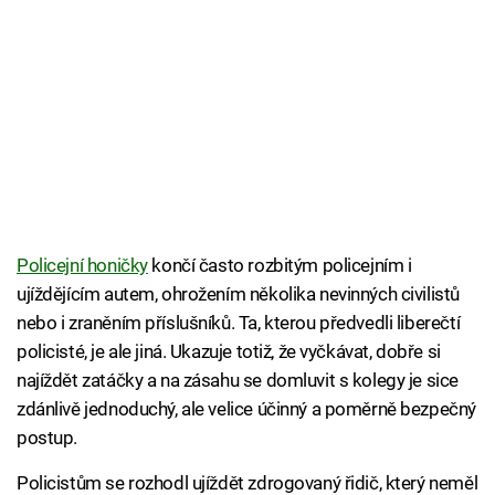
Policejní honičky
končí často rozbitým policejním i
ujíždějícím autem, ohrožením několika nevinných civilistů
nebo i zraněním příslušníků. Ta, kterou předvedli liberečtí
policisté, je ale jiná. Ukazuje totiž, že vyčkávat, dobře si
najíždět zatáčky a na zásahu se domluvit s kolegy je sice
zdánlivě jednoduchý, ale velice účinný a poměrně bezpečný
postup.
Policistům se rozhodl ujíždět zdrogovaný řidič, který neměl