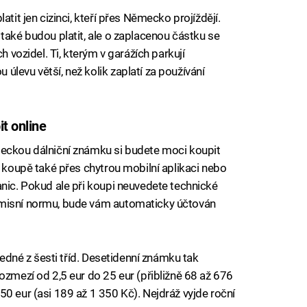
atit jen cizinci, kteří přes Německo projíždějí.
také budou platit, ale o zaplacenou částku se
h vozidel. Ti, kterým v garážích parkují
levu větší, než kolik zaplatí za používání
t online
meckou dálniční známku si budete moci koupit
í koupě také přes chytrou mobilní aplikaci nebo
anic. Pokud ale při koupi neuvedete technické
emisní normu, bude vám automaticky účtován
 jedné z šesti tříd. Desetidenní známku tak
ozmezí od 2,5 eur do 25 eur (přibližně 68 až 676
0 eur (asi 189 až 1 350 Kč). Nejdráž vyjde roční