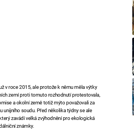
 už v roce 2015, ale protože k němu měla výtky
ích zemí proti tomuto rozhodnutí protestovala,
omise a okolní země totiž mýto považovali za
u unijního soudu. Před několika týdny se ale
terý zavádí velká zvýhodnění pro ekologická
dálniční známky.