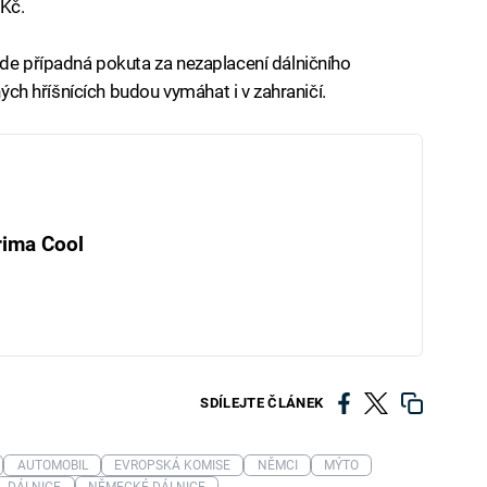
 Kč.
jde případná pokuta za nezaplacení dálničního
ných hříšnících budou vymáhat i v zahraničí.
rima Cool
SDÍLEJTE ČLÁNEK
AUTOMOBIL
EVROPSKÁ KOMISE
NĚMCI
MÝTO
DÁLNICE
NĚMECKÉ DÁLNICE