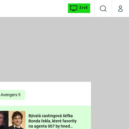
ŽIVĚ
Vyhledávání
Můj p
Prima+
É
CNN Prima NEWS
E
Prima FRESH
ŠÍ
Prima LIVING
E
Prima Ženy
Avengers 5
Prima LAJK
Bývalá castingová šéfka
OOL
Bonda řekla, které favority
Sledujte nás
na agenta 007 by hned