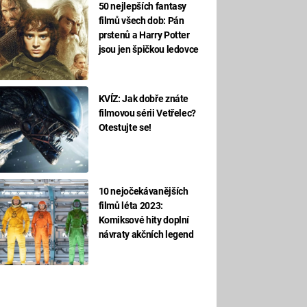
50 nejlepších fantasy
filmů všech dob: Pán
prstenů a Harry Potter
jsou jen špičkou ledovce
KVÍZ: Jak dobře znáte
filmovou sérii Vetřelec?
Otestujte se!
10 nejočekávanějších
filmů léta 2023:
Komiksové hity doplní
návraty akčních legend