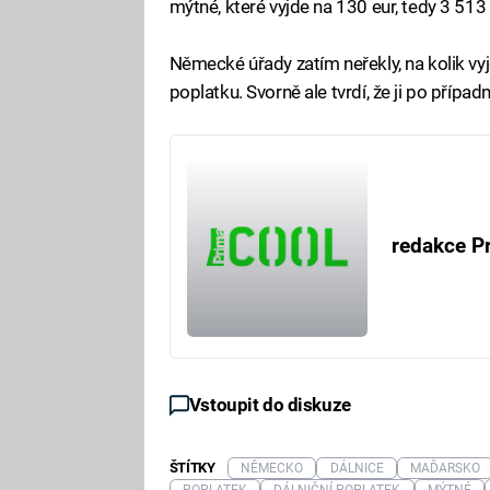
mýtné, které vyjde na 130 eur, tedy 3 513
Německé úřady zatím neřekly, na kolik vy
poplatku. Svorně ale tvrdí, že ji po případ
redakce P
Vstoupit do diskuze
ŠTÍTKY
NĚMECKO
DÁLNICE
MAĎARSKO
POPLATEK
DÁLNIČNÍ POPLATEK
MÝTNÉ