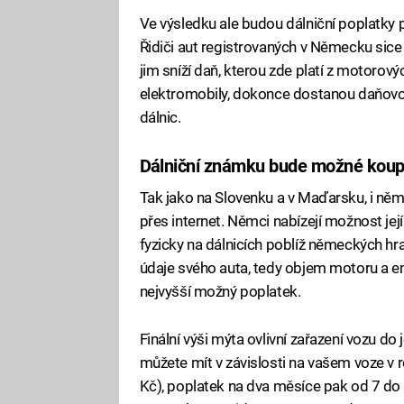
Ve výsledku ale budou dálniční poplatky pl
Řidiči aut registrovaných v Německu sice 
jim sníží daň, kterou zde platí z motorovýc
elektromobily, dokonce dostanou daňovou ú
dálnic.
Dálniční známku bude možné koupi
Tak jako na Slovenku a v Maďarsku, i ně
přes internet. Němci nabízejí možnost jej
fyzicky na dálnicích poblíž německých hr
údaje svého auta, tedy objem motoru a 
nejvyšší možný poplatek.
Finální výši mýta ovlivní zařazení vozu do
můžete mít v závislosti na vašem voze v r
Kč), poplatek na dva měsíce pak od 7 do 5