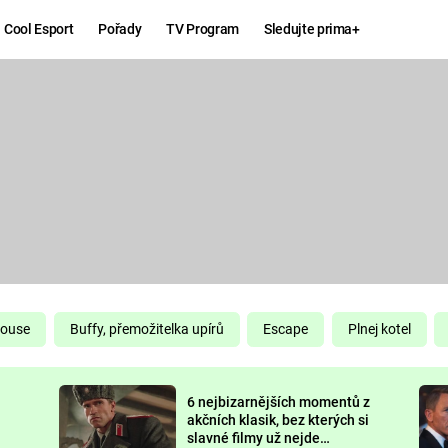
Cool Esport
Pořady
TV Program
Sledujte prima+
Hry
Zábava
MAFIA
ZÁBAVN
GALERI
GTA 6
NEJLEP
KINGDOM
KOMEDI
COME:
DELIVERANCE
CHUCK
House
Buffy, přemožitelka upírů
Escape
Plnej kotel
NORRIS
ESPORT
6 nejbizarnějších momentů z
DEADP
akčních klasik, bez kterých si
slavné filmy už nejde