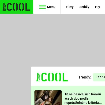
Menu
Filmy
Seriály
Hry
Seriály
Filmy
SIMPSONOVI
STAR WARS
HVĚZDNÁ
AVENGERS
BRÁNA
RYCHLE A
TEORIE
ZBĚSILE 10
Trendy:
VELKÉHO
Star
PREDÁTOR
TŘESKU
10 nejděsivějších hororů
FUTURAMA
všech dob podle
neprůstřelného kritéria.