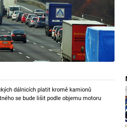
ých dálnicích platit kromě kamionů
ýtného se bude lišit podle objemu motoru