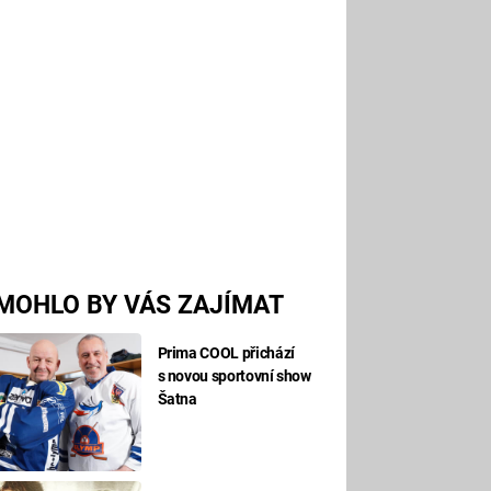
MOHLO BY VÁS ZAJÍMAT
Prima COOL přichází
s novou sportovní show
Šatna