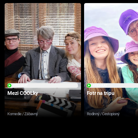
PŘEHRÁT
PŘEHRÁT
Mezi COOLky
Fotr na tripu
Komedie / Zábavný
Rodinný / Cestopisný