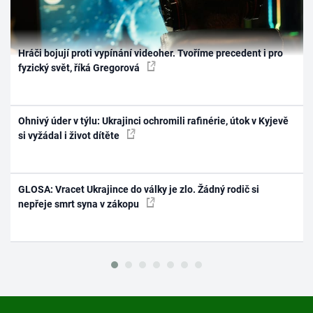
Hráči bojují proti vypínání videoher. Tvoříme precedent i pro
fyzický svět, říká Gregorová
Ohnivý úder v týlu: Ukrajinci ochromili rafinérie, útok v Kyjevě
si vyžádal i život dítěte
GLOSA: Vracet Ukrajince do války je zlo. Žádný rodič si
nepřeje smrt syna v zákopu