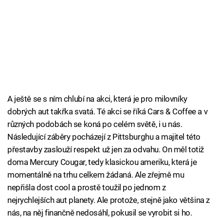
A ještě se s ním chlubí na akci, která je pro milovníky
dobrých aut takřka svatá. Té akci se říká Cars & Coffee a v
různých podobách se koná po celém světě, i u nás.
Následující záběry pocházejí z Pittsburghu a majitel této
přestavby zaslouží respekt už jen za odvahu. On měl totiž
doma Mercury Cougar, tedy klasickou ameriku, která je
momentálně na trhu celkem žádaná. Ale zřejmě mu
nepřišla dost cool a prostě toužil po jednom z
nejrychlejších aut planety. Ale protože, stejně jako většina z
nás, na něj finančně nedosáhl, pokusil se vyrobit si ho.