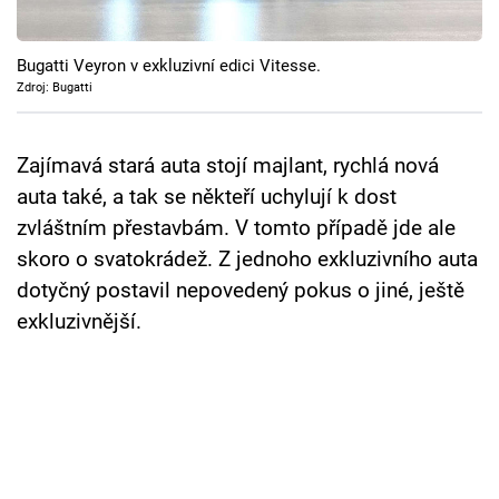
Cool Esport
Bugatti Veyron v exkluzivní edici Vitesse.
Pořady
Zdroj: Bugatti
TV Program
Zajímavá stará auta stojí majlant, rychlá nová
Sledujte prima+
auta také, a tak se někteří uchylují k dost
zvláštním přestavbám. V tomto případě jde ale
Přihlášení
skoro o svatokrádež. Z jednoho exkluzivního auta
dotyčný postavil nepovedený pokus o jiné, ještě
exkluzivnější.
Sledujte nás