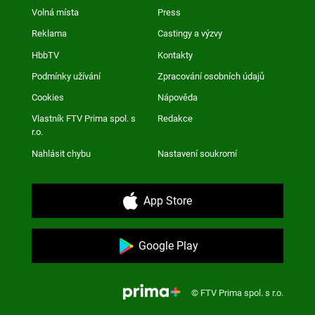
Volná místa
Press
Reklama
Castingy a výzvy
HbbTV
Kontakty
Podmínky užívání
Zpracování osobních údajů
Cookies
Nápověda
Vlastník FTV Prima spol. s
Redakce
r.o.
Nahlásit chybu
Nastavení soukromí
App Store
Google Play
© FTV Prima spol. s r.o.