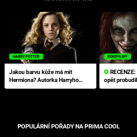
HARRY POTTER
KINOFILMY
Jakou barvu kůže má mít
RECENZE: Smrtelné zlo se
Hermiona? Autorka Harryho
opět probudi
Pottera přišla s ráznou
přichází s n
odpovědí
hororovou n
POPULÁRNÍ POŘADY NA PRIMA COOL