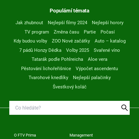
Populární témata
Jak zhubnout
Nejlepší filmy 2024
Nejlepší horory
TV program
Změna času
Partie
Počasí
Kdy budou volby
ZOO Nové začátky
Auto – katalog
7 pádů Honzy Dědka
Volby 2025
Svařené víno
Tatarák podle Pohlreicha
Aloe vera
Pěstování lichořeřišnice
Výpočet ascendentu
Tvarohové knedlíky
Nejlepší palačinky
Švestkový koláč
O FTV Prima
Management