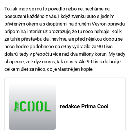
To, jak moc se mu to povedlo nebo ne, necháme na
posouzení každého z vás. I když zvenku auto s jedním
přivřeným okem a s dioptriemi na druhém Veyron opravdu
připomíná, interiér už prozrazuje, že tu něco nehraje. Kolik
za tuhle přestavbu dal, nevíme, ale před nějakou dobou se
něco hodně podobného na eBay vydražilo za 90 tisíc
dolarů, tedy v přepočtu více než dva miliony korun. My tedy
chápeme, že když musíš, tak musíš. Ale 90 tisíc dolarů je
celkem úlet za něco, co je vlastně jen kopie.
redakce Prima Cool