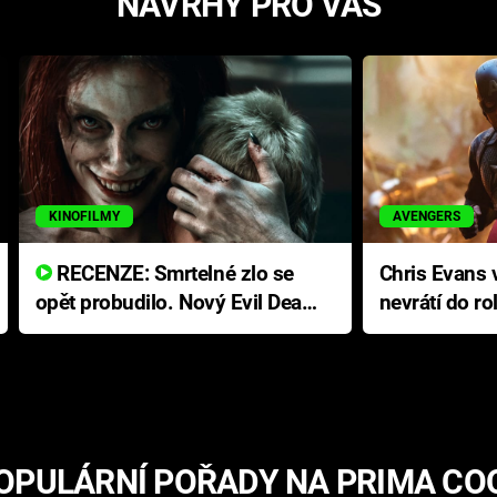
NÁVRHY PRO VÁS
KINOFILMY
AVENGERS
RECENZE: Smrtelné zlo se
Chris Evans v
opět probudilo. Nový Evil Dead
nevrátí do ro
přichází s neodolatelnou
Ameriky
hororovou nabídkou
OPULÁRNÍ POŘADY NA PRIMA CO