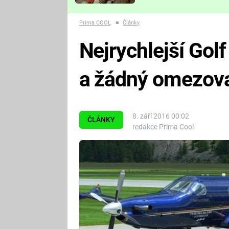
Které děsivé pecky vám
nejvíc zvednou tep?
Prima COOL
■
Články
Nejrychlejší Gol
a žádný omezov
8. září 2016 00:02
ČLÁNKY
redakce Prima Cool