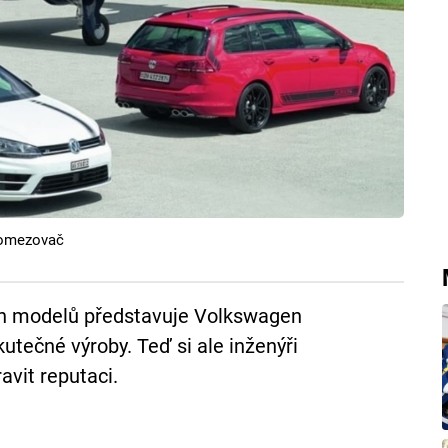
ý omezovač
ých modelů představuje Volkswagen
utečné výroby. Teď si ale inženýři
vit reputaci.