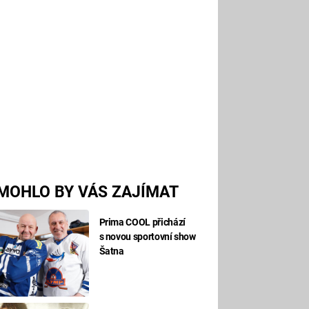
MOHLO BY VÁS ZAJÍMAT
Prima COOL přichází
s novou sportovní show
Šatna