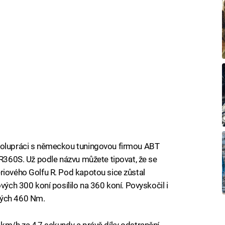
spolupráci s německou tuningovou firmou ABT
 R360S. Už podle názvu můžete tipovat, že se
riového Golfu R. Pod kapotou sice zůstal
vých 300 koní posílilo na 360 koní. Povyskočil i
ných 460 Nm.
 km/h za 4,7 sekundy a právě díky odstranění