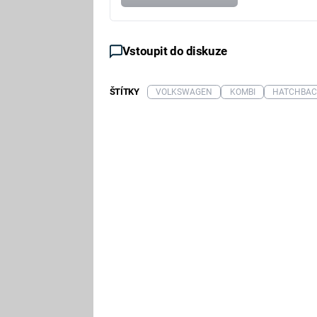
Vstoupit do diskuze
ŠTÍTKY
VOLKSWAGEN
KOMBI
HATCHBA