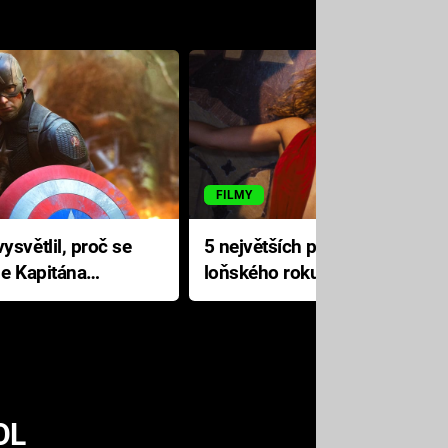
FILMY
ysvětlil, proč se
5 největších propadáků
le Kapitána
loňského roku: Disney na
jediné katastrofě prodělal 200
milionů dolarů
OL