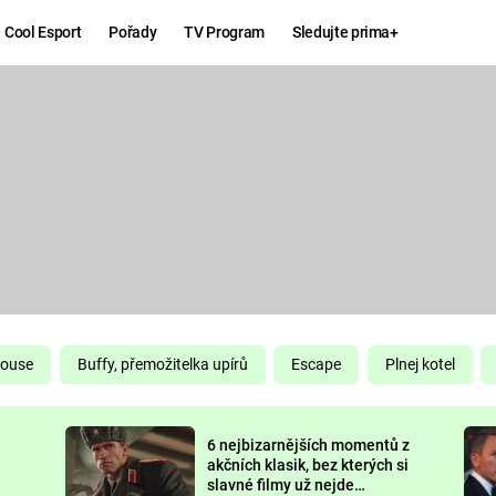
Cool Esport
Pořady
TV Program
Sledujte prima+
Hry
Zábava
MAFIA
ZÁBAVN
GALERI
GTA 6
NEJLEP
KINGDOM
KOMEDI
COME:
DELIVERANCE
CHUCK
House
Buffy, přemožitelka upírů
Escape
Plnej kotel
NORRIS
ESPORT
6 nejbizarnějších momentů z
DEADP
akčních klasik, bez kterých si
slavné filmy už nejde