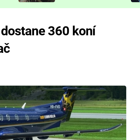
představit
f dostane 360 koní
ač