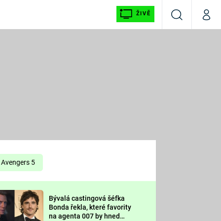
ŽIVĚ
Vyhledávání
Můj p
Prima+
É
CNN Prima NEWS
E
Prima FRESH
ŠÍ
Prima LIVING
E
Prima Ženy
Avengers 5
Prima LAJK
Bývalá castingová šéfka
OOL
Bonda řekla, které favority
Sledujte nás
na agenta 007 by hned