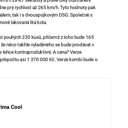
dne prý rychlost až 265 km/h. Tyto hodnoty pak
nuálem, tak i s dvouspojkovým DSG. Společně s
nově lakovaná litá kola.
í pouhých 220 kusů, přičemž z toho bude 165
 že něco takhle vyladěného se bude prodávat v
je lehce kontraproduktivní. A cena? Verze
v přepočtu asi 1 370 000 Kč. Verze kombi bude o
rima Cool