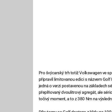
Pro švýcarský trh totiž Volkswagen ve 
připravil limitovanou edici s názvem Golf
jedná o verzi postavenou na základech sé
přeplňovaný dvoulitrový agregát, ale sério
točivý moment, a to z 380 Nm na výsled
Díky tomu se Golf dostane z klidu na 100