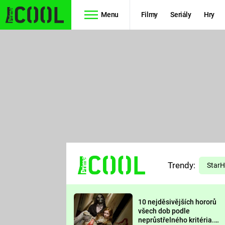
Menu
Filmy
Seriály
Hry
Seriály
Filmy
SIMPSONOVI
STAR WARS
HVĚZDNÁ
AVENGERS
BRÁNA
RYCHLE A
TEORIE
ZBĚSILE 10
Trendy:
VELKÉHO
Star
PREDÁTOR
TŘESKU
10 nejděsivějších hororů
FUTURAMA
všech dob podle
neprůstřelného kritéria.