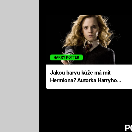
HARRY POTTER
Jakou barvu kůže má mít
Hermiona? Autorka Harryho
Pottera přišla s ráznou
odpovědí
P