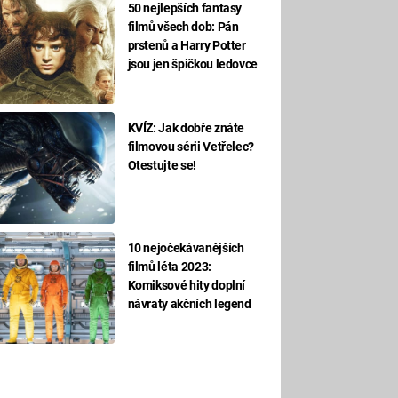
50 nejlepších fantasy
filmů všech dob: Pán
prstenů a Harry Potter
jsou jen špičkou ledovce
KVÍZ: Jak dobře znáte
filmovou sérii Vetřelec?
Otestujte se!
10 nejočekávanějších
filmů léta 2023:
Komiksové hity doplní
návraty akčních legend