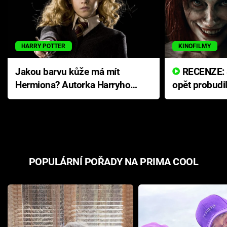
HARRY POTTER
KINOFILMY
Jakou barvu kůže má mít
RECENZE: Smrtelné zlo se
Hermiona? Autorka Harryho
opět probudi
Pottera přišla s ráznou
přichází s n
odpovědí
hororovou n
POPULÁRNÍ POŘADY NA PRIMA COOL