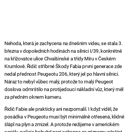
Nehoda, která je zachycena na dnešním videu, se stala 3.
března v dopoledních hodinách na silnici I/39, konkrétně
na křižovatce ulice Chvalšinské a třídy Míru v Českém
Krumlově. Řidič stříbrné Škody Fabia první generace zde
nedal přednost Peugeotu 206, který jel po hlavní silnici.
Náraz to nebyl vůbec malý, protože to malý Peugeot
doslova odmrštilo na protijedoucí nákladní vůz, který měl
za předním oknem kameru.
Řidič Fabie ale prakticky ani nezpomalil. I když viděl, že
posádka v Peugeotu musí být minimálně otřesená, klidně
šlápl na plyn a zmizel. A protože nežijeme v americkém