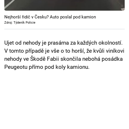
Cool Esport
Nejhorší řidič v Česku? Auto poslal pod kamion
Pořady
Zdroj: Týdeník Policie
TV Program
Ujet od nehody je prasárna za každých okolností.
Sledujte prima+
V tomto případě je vše o to horší, že kvůli viníkovi
nehody ve Škodě Fabii skončila nebohá posádka
Přihlášení
Peugeotu přímo pod koly kamionu.
Sledujte nás