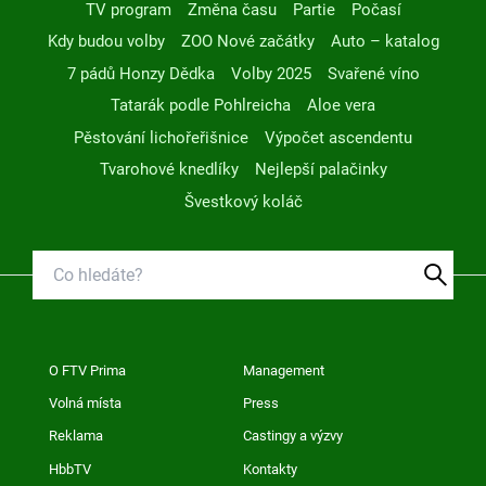
TV program
Změna času
Partie
Počasí
Kdy budou volby
ZOO Nové začátky
Auto – katalog
7 pádů Honzy Dědka
Volby 2025
Svařené víno
Tatarák podle Pohlreicha
Aloe vera
Pěstování lichořeřišnice
Výpočet ascendentu
Tvarohové knedlíky
Nejlepší palačinky
Švestkový koláč
O FTV Prima
Management
Volná místa
Press
Reklama
Castingy a výzvy
HbbTV
Kontakty