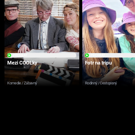
PŘEHRÁT
PŘEHRÁT
Mezi COOLky
Fotr na tripu
Komedie / Zábavný
Rodinný / Cestopisný