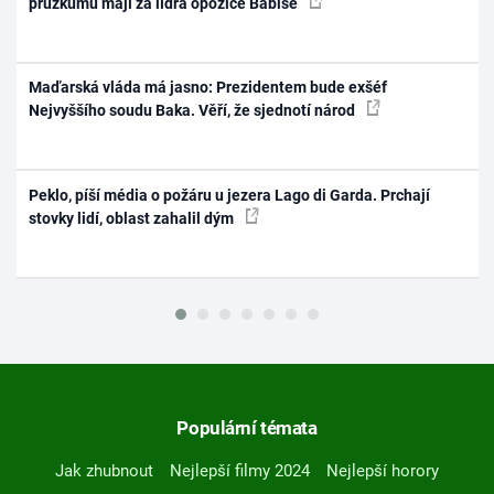
průzkumu mají za lídra opozice Babiše
Maďarská vláda má jasno: Prezidentem bude exšéf
Nejvyššího soudu Baka. Věří, že sjednotí národ
Peklo, píší média o požáru u jezera Lago di Garda. Prchají
stovky lidí, oblast zahalil dým
Populární témata
Jak zhubnout
Nejlepší filmy 2024
Nejlepší horory