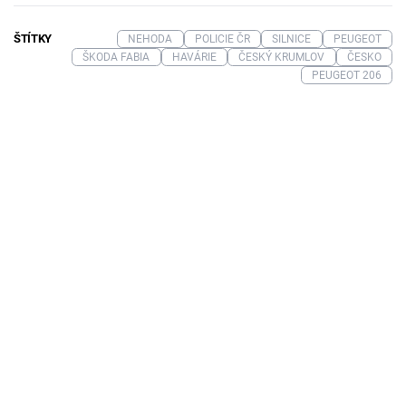
ŠTÍTKY
NEHODA
POLICIE ČR
SILNICE
PEUGEOT
ŠKODA FABIA
HAVÁRIE
ČESKÝ KRUMLOV
ČESKO
PEUGEOT 206