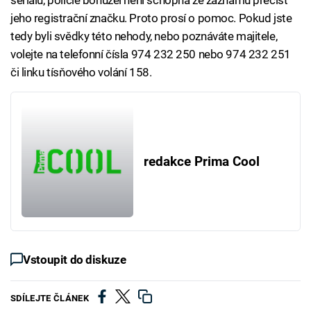
seriálu, policie bohužel není schopna ze záznamu přečíst
jeho registrační značku. Proto prosí o pomoc. Pokud jste
tedy byli svědky této nehody, nebo poznáváte majitele,
volejte na telefonní čísla 974 232 250 nebo 974 232 251
či linku tísňového volání 158.
redakce Prima Cool
Vstoupit do diskuze
SDÍLEJTE ČLÁNEK