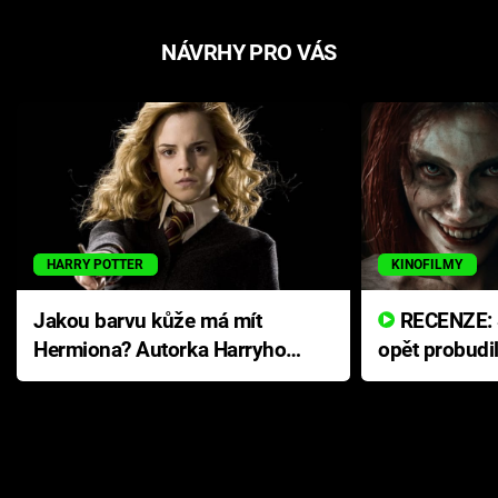
NÁVRHY PRO VÁS
HARRY POTTER
KINOFILMY
Jakou barvu kůže má mít
RECENZE: Smrtelné zlo se
Hermiona? Autorka Harryho
opět probudi
Pottera přišla s ráznou
přichází s n
odpovědí
hororovou n