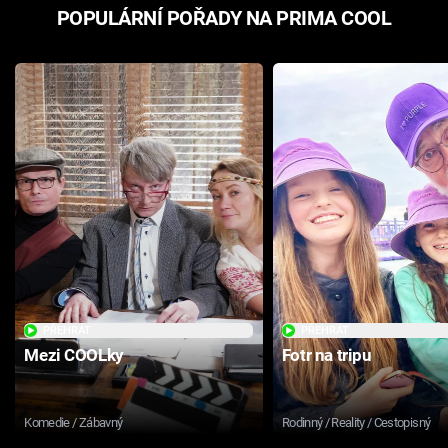
POPULÁRNÍ POŘADY NA PRIMA COOL
PŘEHRÁT
PŘEHRÁT
Mezi COOLky
Fotr na tripu
Komedie / Zábavný
Rodinný / Reality / Cestopisný