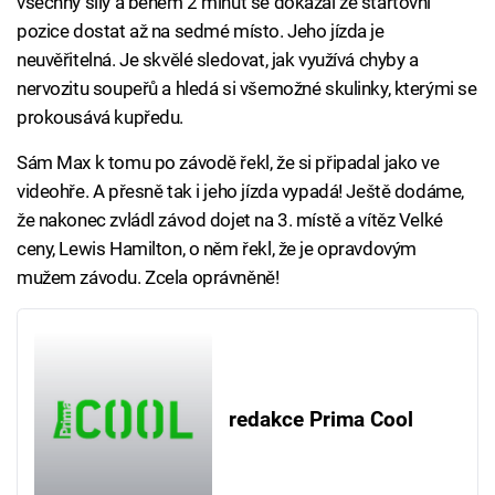
všechny síly a během 2 minut se dokázal ze startovní
pozice dostat až na sedmé místo. Jeho jízda je
neuvěřitelná. Je skvělé sledovat, jak využívá chyby a
nervozitu soupeřů a hledá si všemožné skulinky, kterými se
prokousává kupředu.
Sám Max k tomu po závodě řekl, že si připadal jako ve
videohře. A přesně tak i jeho jízda vypadá! Ještě dodáme,
že nakonec zvládl závod dojet na 3. místě a vítěz Velké
ceny, Lewis Hamilton, o něm řekl, že je opravdovým
mužem závodu. Zcela oprávněně!
redakce Prima Cool