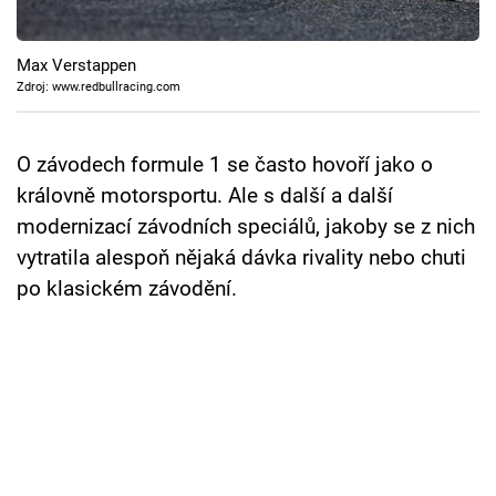
Cool Esport
Max Verstappen
Pořady
Zdroj: www.redbullracing.com
TV Program
O závodech formule 1 se často hovoří jako o
Sledujte prima+
královně motorsportu. Ale s další a další
modernizací závodních speciálů, jakoby se z nich
Přihlášení
vytratila alespoň nějaká dávka rivality nebo chuti
po klasickém závodění.
Sledujte nás