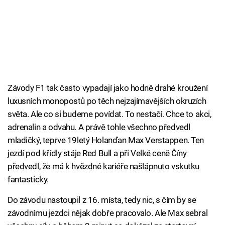
Závody F1 tak často vypadají jako hodně drahé kroužení
luxusních monopostů po těch nejzajímavějších okruzích
světa. Ale co si budeme povídat. To nestačí. Chce to akci,
adrenalin a odvahu. A právě tohle všechno předvedl
mladičký, teprve 19letý Holanďan Max Verstappen. Ten
jezdí pod křídly stáje Red Bull a při Velké ceně Číny
předvedl, že má k hvězdné kariéře našlápnuto vskutku
fantasticky.
Do závodu nastoupil z 16. místa, tedy nic, s čím by se
závodnímu jezdci nějak dobře pracovalo. Ale Max sebral