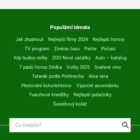
Populární témata
Jak zhubnout
Nejlepší filmy 2024
Nejlepší horory
TV program
Změna času
Partie
Počasí
Kdy budou volby
ZOO Nové začátky
Auto – katalog
7 pádů Honzy Dědka
Volby 2025
Svařené víno
Tatarák podle Pohlreicha
Aloe vera
Pěstování lichořeřišnice
Výpočet ascendentu
Tvarohové knedlíky
Nejlepší palačinky
Švestkový koláč