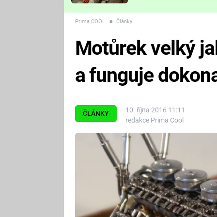
Které děsivé pecky vám
nejvíc zvednou tep?
Prima COOL
■
Články
Motůrek velký ja
a funguje dokon
10. října 2016 11:11
ČLÁNKY
redakce Prima Cool