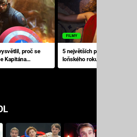
FILMY
ysvětlil, proč se
5 největších propadáků
le Kapitána
loňského roku: Disney na
jediné katastrofě prodělal 200
milionů dolarů
OL