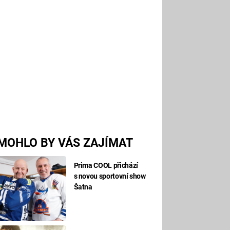
MOHLO BY VÁS ZAJÍMAT
Prima COOL přichází
s novou sportovní show
Šatna