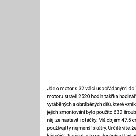
Jde o motor s 32 válci uspořádanými do 
motoru strávil 2520 hodin takřka hodinář
vyráběných a obráběných dílů, které vznik
jejich smontování bylo použito 632 šroubk
něj lze nastavit i otáčky. Má objem 47,5
používají ty nejmenší skútry. Určitě víte, 
klidnější. Typické je to na dnešních třívál