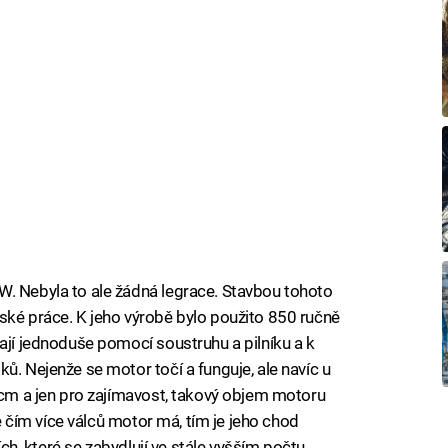
W. Nebyla to ale žádná legrace. Stavbou tohoto
ské práce. K jeho výrobě bylo použito 850 ručně
ají jednoduše pomocí soustruhu a pilníku a k
ů. Nejenže se motor točí a funguje, ale navíc u
 ccm a jen pro zajímavost, takový objem motoru
že čím více válců motor má, tím je jeho chod
cích, které se zabydlují ve stále vyšším počtu