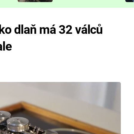
představit
ko dlaň má 32 válců
ale