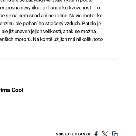
y zrovna nevynikají přílišnou kultivovaností. To
ce se na něm snad ani nepohne. Navíc motor ke
zínu, ale pohání ho stlačený vzduch. Patelo je
e již unaven jejich velikostí, a tak se možná
nších motorů. Na kontě už jich má několik, toto
rima Cool
SDÍLEJTE ČLÁNEK