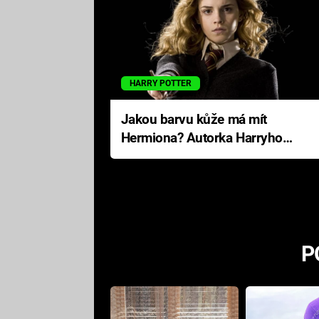
HARRY POTTER
Jakou barvu kůže má mít
Hermiona? Autorka Harryho
Pottera přišla s ráznou
odpovědí
P