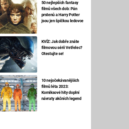
50 nejlepších fantasy
filmů všech dob: Pán
prstenů a Harry Potter
jsou jen špičkou ledovce
KVÍZ: Jak dobře znáte
filmovou sérii Vetřelec?
Otestujte se!
10 nejočekávanějších
filmů léta 2023:
Komiksové hity doplní
návraty akčních legend