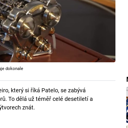
uje dokonale
o, který si říká Patelo, se zabývá
ů. To dělá už téměř celé desetiletí a
ýtvorech znát.