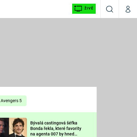
ŽIVĚ
Vyhledávání
Můj p
Prima+
É
CNN Prima NEWS
E
Prima FRESH
ŠÍ
Prima LIVING
E
Prima Ženy
Avengers 5
Prima LAJK
Bývalá castingová šéfka
OOL
Bonda řekla, které favority
Sledujte nás
na agenta 007 by hned