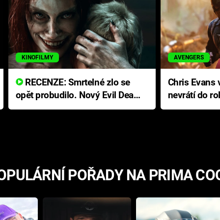
KINOFILMY
AVENGERS
RECENZE: Smrtelné zlo se
Chris Evans v
opět probudilo. Nový Evil Dead
nevrátí do ro
přichází s neodolatelnou
Ameriky
hororovou nabídkou
OPULÁRNÍ POŘADY NA PRIMA CO