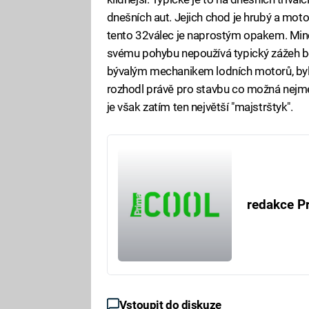
dnešních aut. Jejich chod je hrubý a motor
tento 32válec je naprostým opakem. Min
svému pohybu nepoužívá typický zážeh ben
bývalým mechanikem lodních motorů, byl al
rozhodl právě pro stavbu co možná nejme
je však zatím ten největší "majstrštyk".
redakce P
Vstoupit do diskuze