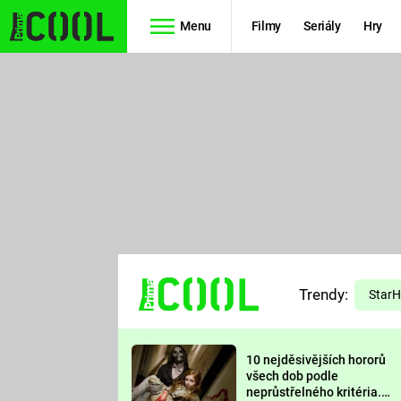
Menu
Filmy
Seriály
Hry
Seriály
Filmy
SIMPSONOVI
STAR WARS
HVĚZDNÁ
AVENGERS
BRÁNA
RYCHLE A
TEORIE
ZBĚSILE 10
Trendy:
VELKÉHO
Star
PREDÁTOR
TŘESKU
10 nejděsivějších hororů
FUTURAMA
všech dob podle
neprůstřelného kritéria.