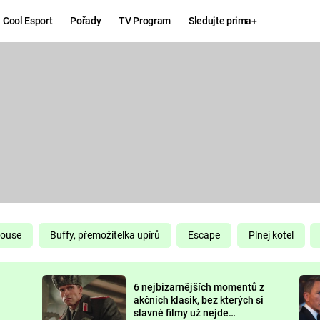
Cool Esport
Pořady
TV Program
Sledujte prima+
Hry
Zábava
MAFIA
ZÁBAVN
GALERI
GTA 6
NEJLEP
KINGDOM
KOMEDI
COME:
DELIVERANCE
CHUCK
House
Buffy, přemožitelka upírů
Escape
Plnej kotel
NORRIS
ESPORT
6 nejbizarnějších momentů z
DEADP
akčních klasik, bez kterých si
slavné filmy už nejde