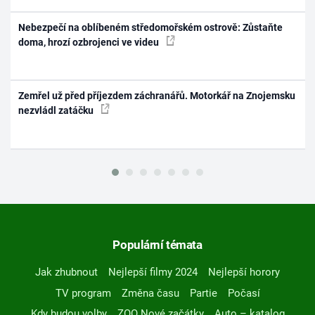
Nebezpečí na oblíbeném středomořském ostrově: Zůstaňte
doma, hrozí ozbrojenci ve videu
Zemřel už před příjezdem záchranářů. Motorkář na Znojemsku
nezvládl zatáčku
Populární témata
Jak zhubnout
Nejlepší filmy 2024
Nejlepší horory
TV program
Změna času
Partie
Počasí
Kdy budou volby
ZOO Nové začátky
Auto – katalog