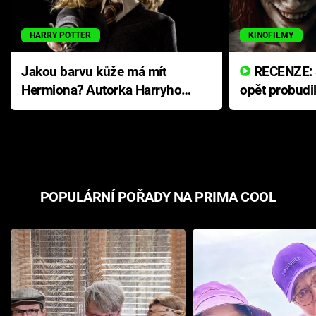
HARRY POTTER
KINOFILMY
Jakou barvu kůže má mít
RECENZE: Smrtelné zlo se
Hermiona? Autorka Harryho
opět probudi
Pottera přišla s ráznou
přichází s n
odpovědí
hororovou n
POPULÁRNÍ POŘADY NA PRIMA COOL