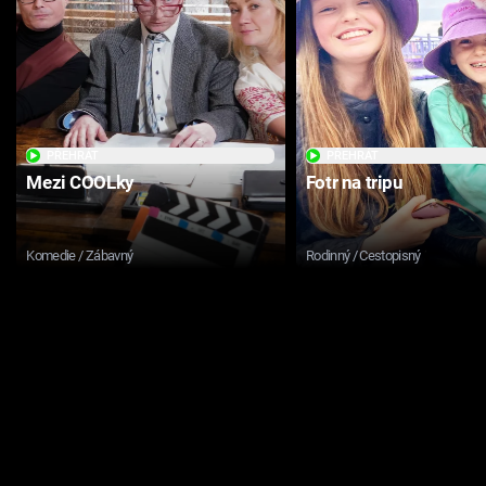
PŘEHRÁT
PŘEHRÁT
Mezi COOLky
Fotr na tripu
Komedie / Zábavný
Rodinný / Cestopisný