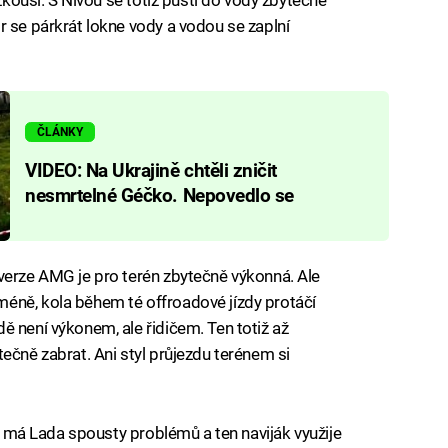
r se párkrát lokne vody a vodou se zaplní
ČLÁNKY
VIDEO: Na Ukrajině chtěli zničit
nesmrtelné Géčko. Nepovedlo se
verze AMG je pro terén zbytečně výkonná. Ale
éně, kola během té offroadové jízdy protáčí
ě není výkonem, ale řidičem. Ten totiž až
ečně zabrat. Ani styl průjezdu terénem si
e, má Lada spousty problémů a ten naviják využije