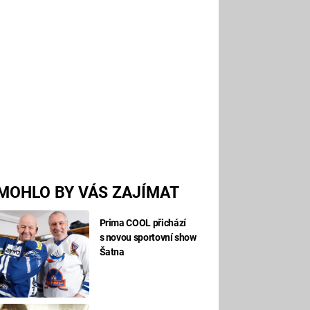
MOHLO BY VÁS ZAJÍMAT
Prima COOL přichází
s novou sportovní show
Šatna