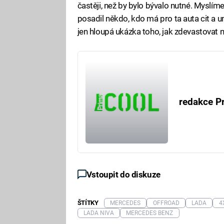
častěji, než by bylo bývalo nutné. Myslím
posadil někdo, kdo má pro ta auta cit a um
jen hloupá ukázka toho, jak zdevastovat 
redakce P
Vstoupit do diskuze
ŠTÍTKY
MERCEDES
OFFROAD
LADA
4
LADA NIVA
MERCEDES BENZ