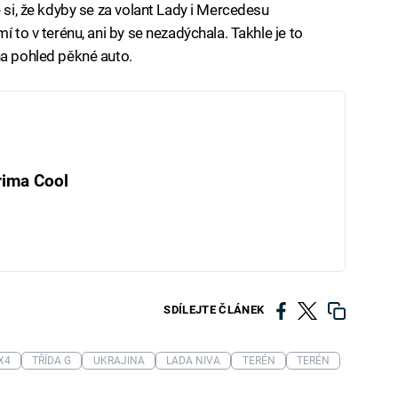
e si, že kdyby se za volant Lady i Mercedesu
í to v terénu, ani by se nezadýchala. Takhle je to
na pohled pěkné auto.
rima Cool
SDÍLEJTE ČLÁNEK
X4
TŘÍDA G
UKRAJINA
LADA NIVA
TERÉN
TERÉN