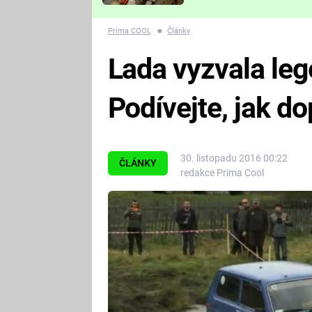
Které děsivé pecky vám
nejvíc zvednou tep?
Prima COOL
■
Články
Lada vyzvala le
Podívejte, jak d
30. listopadu 2016 00:22
ČLÁNKY
redakce Prima Cool