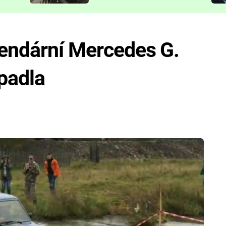
představit
gendární Mercedes G.
opadla