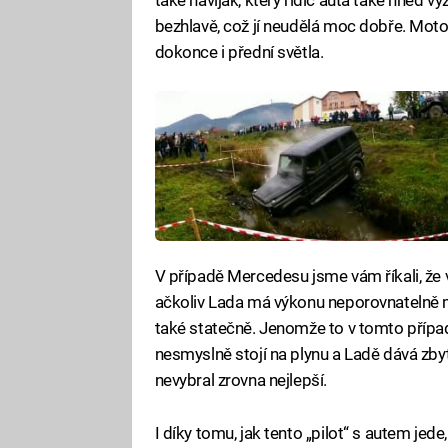
bezhlavě, což jí neudělá moc dobře. Moto
dokonce i přední světla.
V případě Mercedesu jsme vám říkali, že 
ačkoliv Lada má výkonu neporovnatelně m
také statečně. Jenomže to v tomto případ
nesmyslně stojí na plynu a Ladě dává zbyt
nevybral zrovna nejlepší.
I díky tomu, jak tento „pilot“ s autem jed