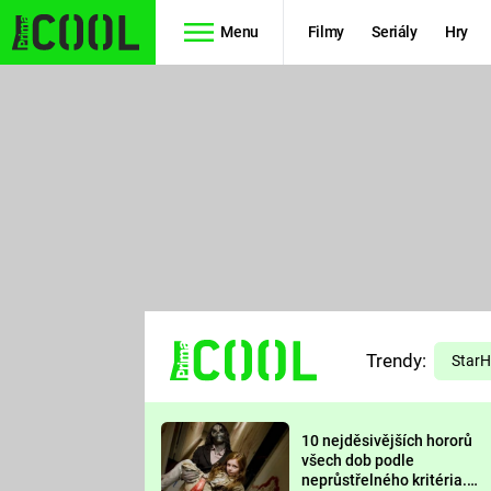
Menu
Filmy
Seriály
Hry
Seriály
Filmy
SIMPSONOVI
STAR WARS
HVĚZDNÁ
AVENGERS
BRÁNA
RYCHLE A
TEORIE
ZBĚSILE 10
Trendy:
VELKÉHO
Star
PREDÁTOR
TŘESKU
10 nejděsivějších hororů
FUTURAMA
všech dob podle
neprůstřelného kritéria.