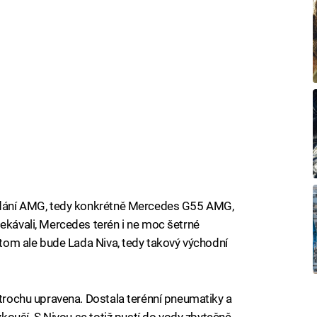
podání AMG, tedy konkrétně Mercedes G55 AMG,
čekávali, Mercedes terén i ne moc šetrné
a tom ale bude Lada Niva, tedy takový východní
 trochu upravena. Dostala terénní pneumatiky a
yzkouší. S Nivou se totiž pustí do vody zbytečně