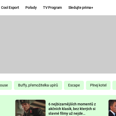
Cool Esport
Pořady
TV Program
Sledujte prima+
Hry
Zábava
MAFIA
ZÁBAVN
GALERI
GTA 6
NEJLEP
KINGDOM
KOMEDI
COME:
DELIVERANCE
CHUCK
House
Buffy, přemožitelka upírů
Escape
Plnej kotel
NORRIS
ESPORT
6 nejbizarnějších momentů z
DEADP
akčních klasik, bez kterých si
slavné filmy už nejde