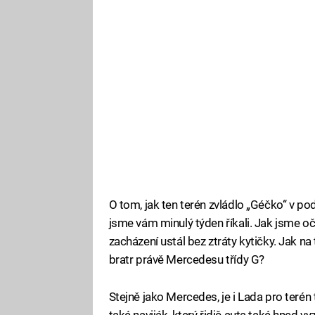
O tom, jak ten terén zvládlo „Géčko“ v 
jsme vám minulý týden říkali. Jak jsme o
zacházení ustál bez ztráty kytičky. Jak n
bratr právě Mercedesu třídy G?
Stejně jako Mercedes, je i Lada pro terén
také naviják, který řidič auta také hned v