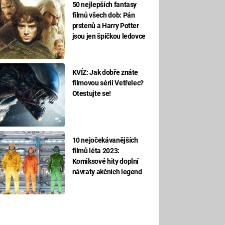
50 nejlepších fantasy
filmů všech dob: Pán
prstenů a Harry Potter
jsou jen špičkou ledovce
KVÍZ: Jak dobře znáte
filmovou sérii Vetřelec?
Otestujte se!
10 nejočekávanějších
filmů léta 2023:
Komiksové hity doplní
návraty akčních legend