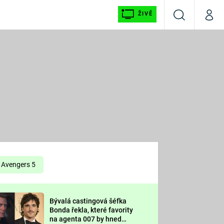
ŽIVĚ
Vyhledávání
Můj p
Prima+
É
CNN Prima NEWS
E
Prima FRESH
ŠÍ
Prima LIVING
E
Prima Ženy
Avengers 5
Prima LAJK
Bývalá castingová šéfka
OOL
Bonda řekla, které favority
Sledujte nás
na agenta 007 by hned