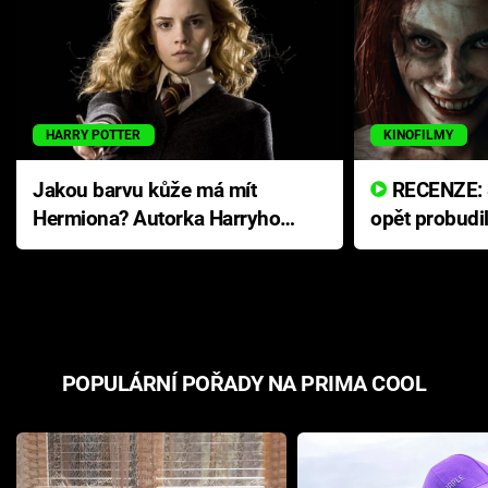
HARRY POTTER
KINOFILMY
Jakou barvu kůže má mít
RECENZE: Smrtelné zlo se
Hermiona? Autorka Harryho
opět probudi
Pottera přišla s ráznou
přichází s n
odpovědí
hororovou n
POPULÁRNÍ POŘADY NA PRIMA COOL