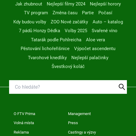
Jak zhubnout
Nejlepší filmy 2024
Nejlepší horory
TV program
Změna času
Partie
Počasí
Kdy budou volby
ZOO Nové začátky
Auto – katalog
7 pádů Honzy Dědka
Volby 2025
Svařené víno
Tatarák podle Pohlreicha
Aloe vera
Pěstování lichořeřišnice
Výpočet ascendentu
Tvarohové knedlíky
Nejlepší palačinky
Švestkový koláč
O FTV Prima
Management
Volná místa
Press
Reklama
Castingy a výzvy