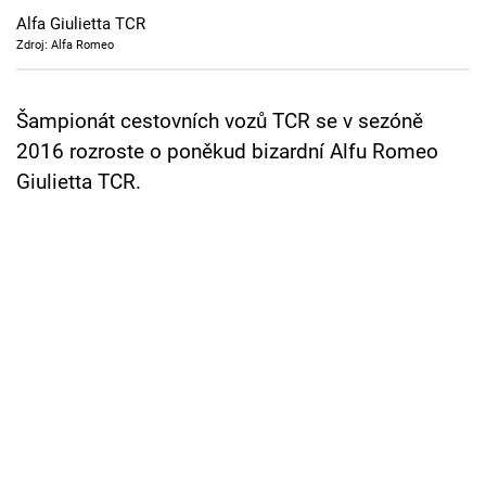
Cool Esport
Alfa Giulietta TCR
Zdroj: Alfa Romeo
Pořady
Šampionát cestovních vozů TCR se v sezóně
TV Program
2016 rozroste o poněkud bizardní Alfu Romeo
Sledujte prima+
Giulietta TCR.
Přihlášení
Sledujte nás