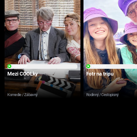
PŘEHRÁT
PŘEHRÁT
Mezi COOLky
Fotr na tripu
Komedie / Zábavný
Rodinný / Cestopisný