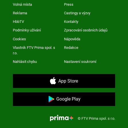
Volná místa
Press
Reklama
Castingy a výzvy
HbbTV
Kontakty
Podmínky užívání
Zpracování osobních údajů
Cookies
Nápověda
Vlastník FTV Prima spol. s
Redakce
r.o.
Nahlásit chybu
Nastavení soukromí
App Store
Google Play
© FTV Prima spol. s r.o.