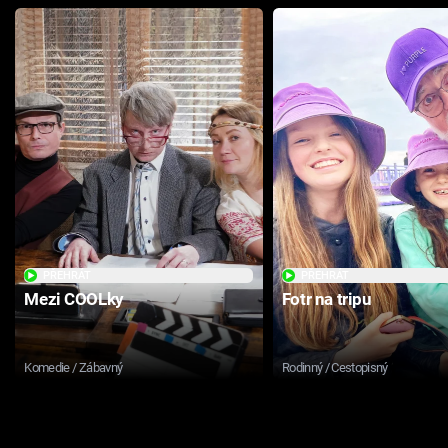
PŘEHRÁT
PŘEHRÁT
Mezi COOLky
Fotr na tripu
Komedie / Zábavný
Rodinný / Cestopisný