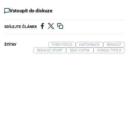
Vstoupit do diskuze
SDÍLEJTE ČLÁNEK
ŠTÍTKY
FORD FOCUS
HATCHBACK
RENAULT
RENAULT SPORT
SEAT CUPRA
HONDA TYPE R