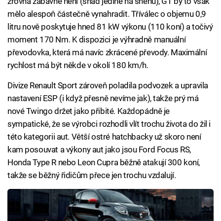
zrovna zábavné není (snad jedině na sněhu), GT by to však
mělo alespoň částečně vynahradit. Tříválec o objemu 0,9
litru nově poskytuje hned 81 kW výkonu (110 koní) a točivý
moment 170 Nm. K dispozici je výhradně manuální
převodovka, která má navíc zkrácené převody. Maximální
rychlost má být někde v okolí 180 km/h.
Divize Renault Sport zároveň poladila podvozek a upravila
nastavení ESP (i když přesně nevíme jak), takže prý má
nové Twingo držet jako přibité. Každopádně je
sympatické, že se výrobci rozhodli vlít trochu života do žil i
této kategorii aut. Větší ostré hatchbacky už skoro není
kam posouvat a výkony aut jako jsou Ford Focus RS,
Honda Type R nebo Leon Cupra běžně atakují 300 koní,
takže se běžný řidičům přece jen trochu vzdalují.