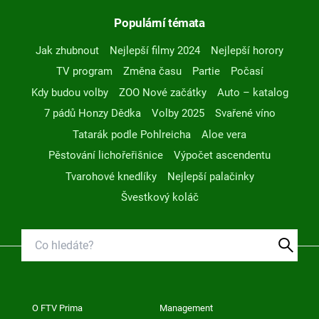
Populární témata
Jak zhubnout
Nejlepší filmy 2024
Nejlepší horory
TV program
Změna času
Partie
Počasí
Kdy budou volby
ZOO Nové začátky
Auto – katalog
7 pádů Honzy Dědka
Volby 2025
Svařené víno
Tatarák podle Pohlreicha
Aloe vera
Pěstování lichořeřišnice
Výpočet ascendentu
Tvarohové knedlíky
Nejlepší palačinky
Švestkový koláč
O FTV Prima
Management