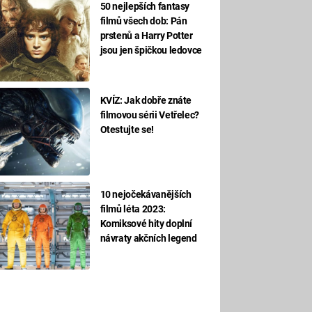
50 nejlepších fantasy
filmů všech dob: Pán
prstenů a Harry Potter
jsou jen špičkou ledovce
KVÍZ: Jak dobře znáte
filmovou sérii Vetřelec?
Otestujte se!
10 nejočekávanějších
filmů léta 2023:
Komiksové hity doplní
návraty akčních legend