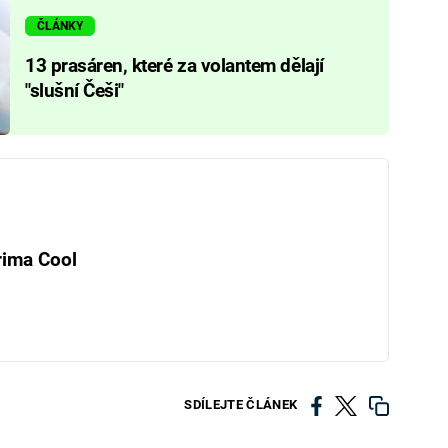
ČLÁNKY
13 prasáren, které za volantem dělají
"slušní Češi"
rima Cool
SDÍLEJTE ČLÁNEK