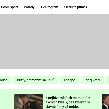
Cool Esport
Pořady
TV Program
Sledujte prima+
Hry
Zábava
MAFIA
ZÁBAVN
GALERI
GTA 6
NEJLEP
KINGDOM
KOMEDI
COME:
DELIVERANCE
CHUCK
House
Buffy, přemožitelka upírů
Escape
Plnej kotel
NORRIS
ESPORT
6 nejbizarnějších momentů z
DEADP
akčních klasik, bez kterých si
slavné filmy už nejde