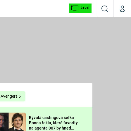
ŽIVĚ
Vyhledávání
Můj p
Prima+
É
CNN Prima NEWS
E
Prima FRESH
ŠÍ
Prima LIVING
E
Prima Ženy
Avengers 5
Prima LAJK
Bývalá castingová šéfka
OOL
Bonda řekla, které favority
Sledujte nás
na agenta 007 by hned