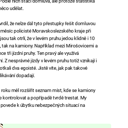
odle nich stačí domluva, ale protože statistika
něco udělat.
rdil, že nelze dál tyto přestupky řešit domluvou
 měsíc policisté Moravskoslezského kraje při
jsou tak otrlí, že v levém pruhu jedou klidně i 10
ta, tak na kamiony. Například mezi Mirošovicemi a
e tři jízdní pruhy. Ten pravý ale využívá
Z nesprávné jízdy v levém pruhu totiž vznikají i
tkali dva egoisté. Jistě víte, jak pak takové
likávání dopadají.
 roku měl rozšířit seznam míst, kde se kamiony
e kontrolovat a popřípadě tvrdě trestat. My
 povede k úbytku nebezpečných situací na