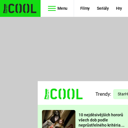
Menu
Filmy
Seriály
Hry
Seriály
Filmy
SIMPSONOVI
STAR WARS
HVĚZDNÁ
AVENGERS
BRÁNA
RYCHLE A
TEORIE
ZBĚSILE 10
Trendy:
VELKÉHO
Star
PREDÁTOR
TŘESKU
10 nejděsivějších hororů
FUTURAMA
všech dob podle
neprůstřelného kritéria.