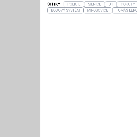
ŠTÍTKY
POLICIE
SILNICE
D1
POKUTY
BODOVÝ SYSTÉM
MIROŠOVICE
TOMÁŠ LER