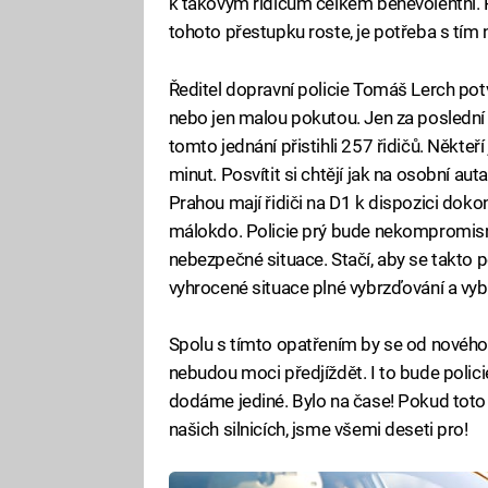
k takovým řidičům celkem benevolentní. P
tohoto přestupku roste, je potřeba s tím 
Ředitel dopravní policie Tomáš Lerch potv
nebo jen malou pokutou. Jen za poslední
tomto jednání přistihli 257 řidičů. Někteří 
minut. Posvítit si chtějí jak na osobní au
Prahou mají řidiči na D1 k dispozici dokonc
málokdo. Policie prý bude nekompromisní. 
nebezpečné situace. Stačí, aby se takto po
vyhrocené situace plné vybrzďování a vyb
Spolu s tímto opatřením by se od nového
nebudou moci předjíždět. I to bude polici
dodáme jediné. Bylo na čase! Pokud toto
našich silnicích, jsme všemi deseti pro!