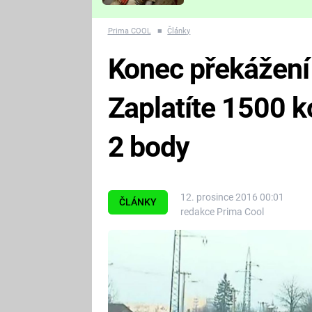
Které děsivé pecky vám
nejvíc zvednou tep?
Prima COOL
■
Články
Konec překážení
Zaplatíte 1500 k
2 body
12. prosince 2016 00:01
ČLÁNKY
redakce Prima Cool