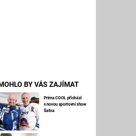
MOHLO BY VÁS ZAJÍMAT
Prima COOL přichází
s novou sportovní show
Šatna