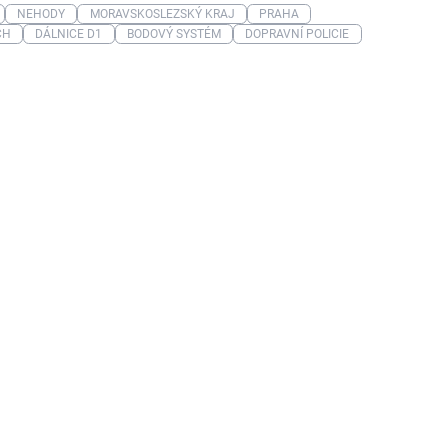
NEHODY
MORAVSKOSLEZSKÝ KRAJ
PRAHA
CH
DÁLNICE D1
BODOVÝ SYSTÉM
DOPRAVNÍ POLICIE