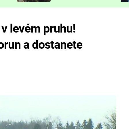
představit
 v levém pruhu!
orun a dostanete