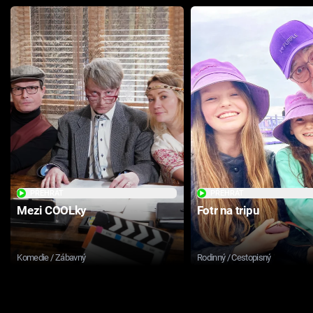
PŘEHRÁT
PŘEHRÁT
Mezi COOLky
Fotr na tripu
Komedie / Zábavný
Rodinný / Cestopisný