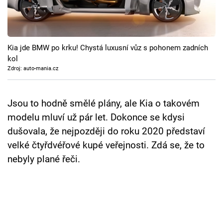
Cool Esport
Pořady
Kia jde BMW po krku! Chystá luxusní vůz s pohonem zadních
TV Program
kol
Zdroj: auto-mania.cz
Sledujte prima+
Jsou to hodně smělé plány, ale Kia o takovém
Přihlášení
modelu mluví už pár let. Dokonce se kdysi
dušovala, že nejpozději do roku 2020 představí
velké čtyřdvéřové kupé veřejnosti. Zdá se, že to
Sledujte nás
nebyly plané řeči.