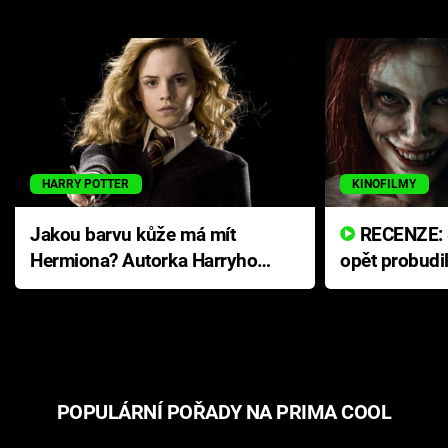
HARRY POTTER
KINOFILMY
Jakou barvu kůže má mít
RECENZE: Smrtelné zlo se
Hermiona? Autorka Harryho
opět probudi
Pottera přišla s ráznou
přichází s n
odpovědí
hororovou n
POPULÁRNÍ POŘADY NA PRIMA COOL