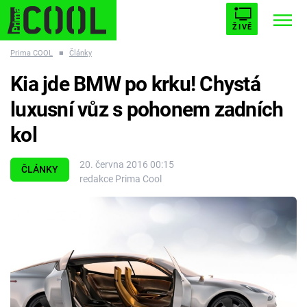
ŽIVĚ
Prima COOL
■
Články
STARHOUSE
BUFFY, PŘEMOŽITELKA UPÍRŮ
Trendy:
Kia jde BMW po krku! Chystá
ESCAPE
PLNEJ KOTEL
AVENGERS 5
luxusní vůz s pohonem zadních
kol
20. června 2016 00:15
ČLÁNKY
redakce Prima Cool
Témata
Filmy
Seriály
Hry