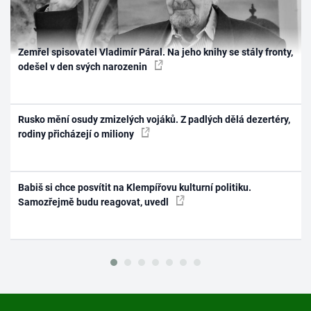
Zemřel spisovatel Vladimír Páral. Na jeho knihy se stály fronty,
odešel v den svých narozenin
Rusko mění osudy zmizelých vojáků. Z padlých dělá dezertéry,
rodiny přicházejí o miliony
Babiš si chce posvítit na Klempířovu kulturní politiku.
Samozřejmě budu reagovat, uvedl