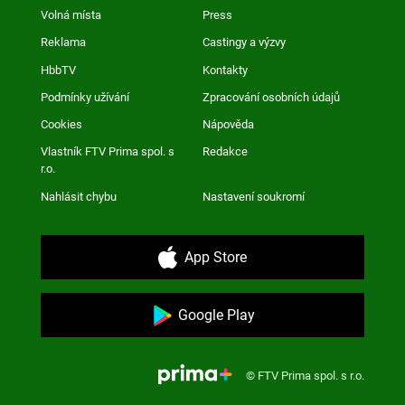
Volná místa
Press
Reklama
Castingy a výzvy
HbbTV
Kontakty
Podmínky užívání
Zpracování osobních údajů
Cookies
Nápověda
Vlastník FTV Prima spol. s
Redakce
r.o.
Nahlásit chybu
Nastavení soukromí
App Store
Google Play
© FTV Prima spol. s r.o.