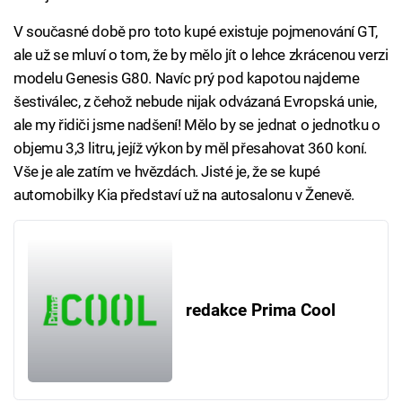
V současné době pro toto kupé existuje pojmenování GT,
ale už se mluví o tom, že by mělo jít o lehce zkrácenou verzi
modelu Genesis G80. Navíc prý pod kapotou najdeme
šestiválec, z čehož nebude nijak odvázaná Evropská unie,
ale my řidiči jsme nadšení! Mělo by se jednat o jednotku o
objemu 3,3 litru, jejíž výkon by měl přesahovat 360 koní.
Vše je ale zatím ve hvězdách. Jisté je, že se kupé
automobilky Kia představí už na autosalonu v Ženevě.
redakce Prima Cool