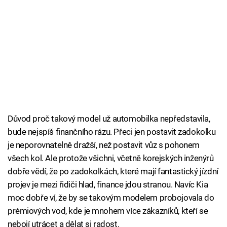
Důvod proč takový model už automobilka nepředstavila,
bude nejspíš finančního rázu. Přeci jen postavit zadokolku
je neporovnatelně dražší, než postavit vůz s pohonem
všech kol. Ale protože všichni, včetně korejských inženýrů
dobře vědí, že po zadokolkách, které mají fantastický jízdní
projev je mezi řidiči hlad, finance jdou stranou. Navíc Kia
moc dobře ví, že by se takovým modelem probojovala do
prémiových vod, kde je mnohem více zákazníků, kteří se
nebojí utrácet a dělat si radost.