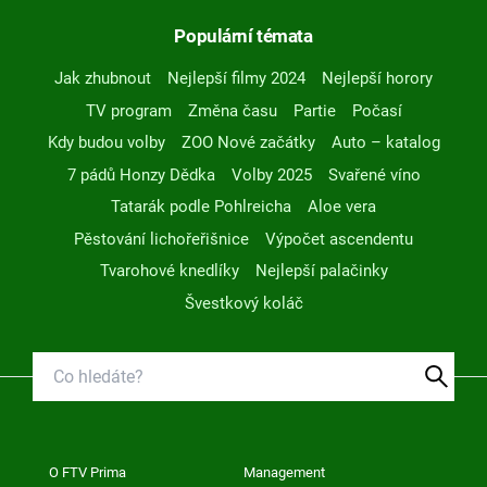
Populární témata
Jak zhubnout
Nejlepší filmy 2024
Nejlepší horory
TV program
Změna času
Partie
Počasí
Kdy budou volby
ZOO Nové začátky
Auto – katalog
7 pádů Honzy Dědka
Volby 2025
Svařené víno
Tatarák podle Pohlreicha
Aloe vera
Pěstování lichořeřišnice
Výpočet ascendentu
Tvarohové knedlíky
Nejlepší palačinky
Švestkový koláč
O FTV Prima
Management