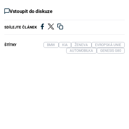
Vstoupit do diskuze
SDÍLEJTE ČLÁNEK
ŠTÍTKY
BMW
KIA
ŽENEVA
EVROPSKÁ UNIE
AUTOMOBILKA
GENESIS G80