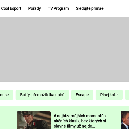
Cool Esport
Pořady
TV Program
Sledujte prima+
Hry
Zábava
MAFIA
ZÁBAVN
GALERI
GTA 6
NEJLEP
KINGDOM
KOMEDI
COME:
DELIVERANCE
CHUCK
House
Buffy, přemožitelka upírů
Escape
Plnej kotel
NORRIS
ESPORT
6 nejbizarnějších momentů z
DEADP
akčních klasik, bez kterých si
slavné filmy už nejde