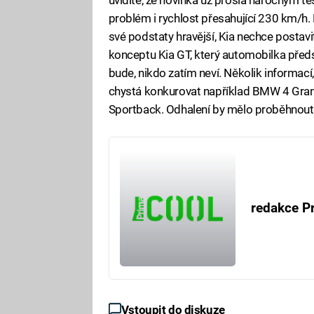
problém i rychlost přesahující 230 km/h. 
své podstaty hravější, Kia nechce postavi
konceptu Kia GT, který automobilka předst
bude, nikdo zatím neví. Několik informací, 
chystá konkurovat například BMW 4 Gran
Sportback. Odhalení by mělo proběhnout 
redakce P
Vstoupit do diskuze