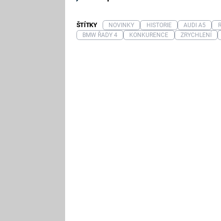
ŠTÍTKY
NOVINKY
HISTORIE
AUDI A5
BMW ŘADY 4
KONKURENCE
ZRYCHLENÍ