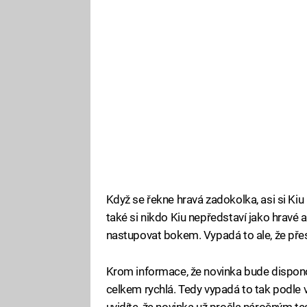
Když se řekne hravá zadokolka, asi si Ki
také si nikdo Kiu nepředstaví jako hravé 
nastupovat bokem. Vypadá to ale, že přesně
Krom informace, že novinka bude disponov
celkem rychlá. Tedy vypadá to tak podle v
uvidíte, že novinka už prošla náročným te