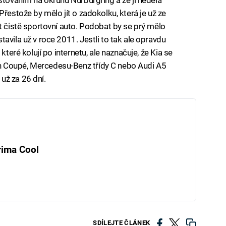
Přestože by mělo jít o zadokolku, která je už ze
t čistě sportovní auto. Podobat by se prý mělo
avila už v roce 2011. Jestli to tak ale opravdu
které kolují po internetu, ale naznačuje, že Kia se
 Coupé, Mercedesu-Benz třídy C nebo Audi A5
už za 26 dní.
rima Cool
SDÍLEJTE ČLÁNEK