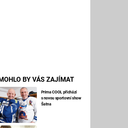
MOHLO BY VÁS ZAJÍMAT
Prima COOL přichází
s novou sportovní show
Šatna