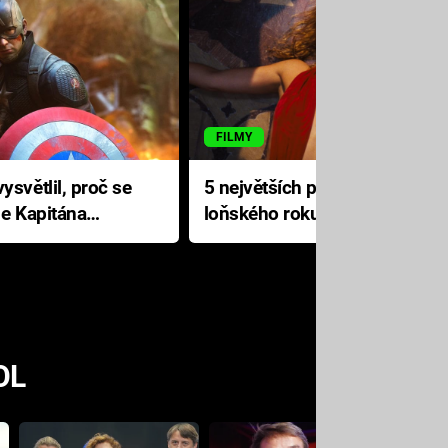
FILMY
ysvětlil, proč se
5 největších propadáků
le Kapitána
loňského roku: Disney na
jediné katastrofě prodělal 200
milionů dolarů
OL