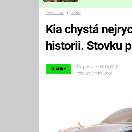
Které děsivé pecky vám
nejvíc zvednou tep?
Prima COOL
■
Články
Kia chystá nejry
historii. Stovku 
13. prosince 2016 00:21
ČLÁNKY
redakce Prima Cool