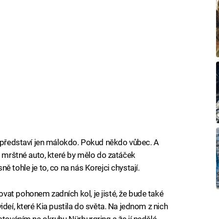
u představí jen málokdo. Pokud někdo vůbec. A
a mrštné auto, které by mělo do zatáček
 tohle je to, co na nás Korejci chystají.
at pohonem zadních kol, je jisté, že bude také
ideí, které Kia pustila do světa. Na jednom z nich
stováním na okruhu Nürburgring a že jí nedělá