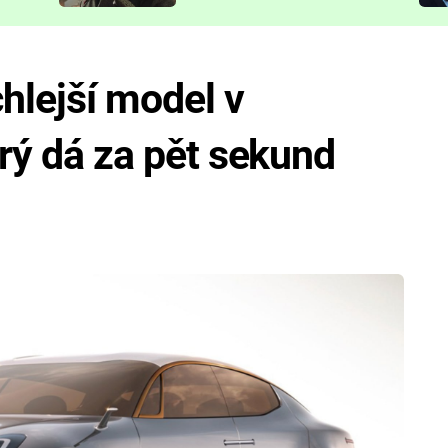
představit
chlejší model v
prý dá za pět sekund