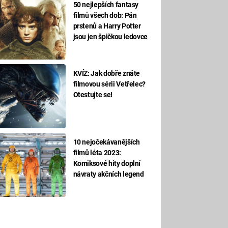
50 nejlepších fantasy
filmů všech dob: Pán
prstenů a Harry Potter
jsou jen špičkou ledovce
KVÍZ: Jak dobře znáte
filmovou sérii Vetřelec?
Otestujte se!
10 nejočekávanějších
filmů léta 2023:
Komiksové hity doplní
návraty akčních legend