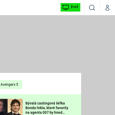
ŽIVĚ
Vyhledávání
Můj p
Prima+
É
CNN Prima NEWS
E
Prima FRESH
ŠÍ
Prima LIVING
E
Prima Ženy
Avengers 5
Prima LAJK
Bývalá castingová šéfka
OOL
Bonda řekla, které favority
Sledujte nás
na agenta 007 by hned