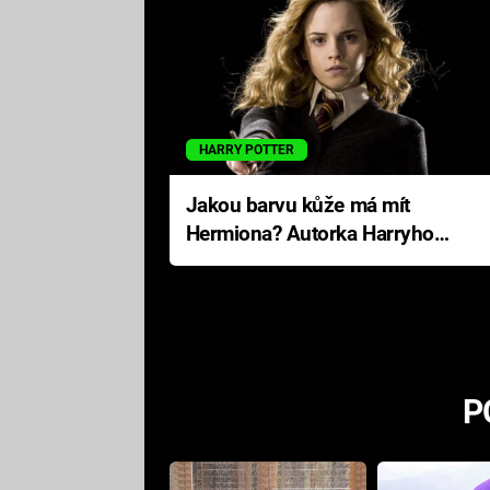
HARRY POTTER
Jakou barvu kůže má mít
Hermiona? Autorka Harryho
Pottera přišla s ráznou
odpovědí
P