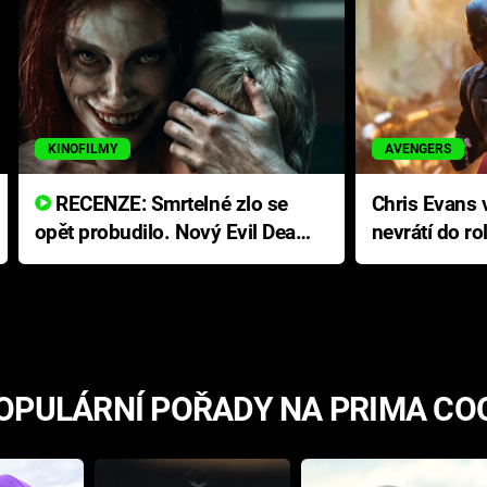
KINOFILMY
AVENGERS
RECENZE: Smrtelné zlo se
Chris Evans v
opět probudilo. Nový Evil Dead
nevrátí do ro
přichází s neodolatelnou
Ameriky
hororovou nabídkou
OPULÁRNÍ POŘADY NA PRIMA CO