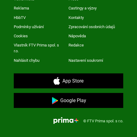
Reklama
Castingy a výzvy
HbbTV
Kontakty
Podmínky užívání
Zpracování osobních údajů
Cookies
Nápověda
Vlastník FTV Prima spol. s
Redakce
r.o.
Nahlásit chybu
Nastavení soukromí
App Store
Google Play
© FTV Prima spol. s r.o.