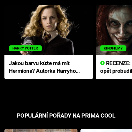
HARRY POTTER
KINOFILMY
Jakou barvu kůže má mít
RECENZE: Smrtelné zlo se
Hermiona? Autorka Harryho
opět probudi
Pottera přišla s ráznou
přichází s n
odpovědí
hororovou n
POPULÁRNÍ POŘADY NA PRIMA COOL