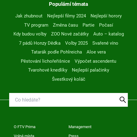
Populární témata
Jak zhubnout
Nejlepší filmy 2024
Nejlepší horory
TV program
Změna času
Partie
Počasí
Kdy budou volby
ZOO Nové začátky
Auto – katalog
7 pádů Honzy Dědka
Volby 2025
Svařené víno
Tatarák podle Pohlreicha
Aloe vera
Pěstování lichořeřišnice
Výpočet ascendentu
Tvarohové knedlíky
Nejlepší palačinky
Švestkový koláč
O FTV Prima
Management
Volná místa
Press