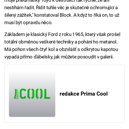
moje pneumatiky Toyo k destrukci tak rychle, že ani
nestíhám řadit. Řídit tuhle věc je skutečně ochromující a
šílený zážitek," konstatoval Block. A když to říká on, to už
musí být opravdu něco.
Základem je klasický Ford z roku 1965, který však prošel
totální obměnou veškeré techniky a pohání ho metanol.
Má pohon všech čtyř kol a obzvlášť s odkrytou kapotou
vypadá přímo ďábelsky, jak můžete posoudit v galerii.
redakce Prima Cool