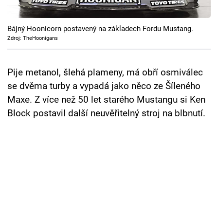
Cool Esport
Bájný Hoonicorn postavený na základech Fordu Mustang.
Pořady
Zdroj: TheHoonigans
TV Program
Pije metanol, šlehá plameny, má obří osmiválec
Sledujte prima+
se dvěma turby a vypadá jako něco ze Šíleného
Maxe. Z více než 50 let starého Mustangu si Ken
Přihlášení
Block postavil další neuvěřitelný stroj na blbnutí.
Sledujte nás