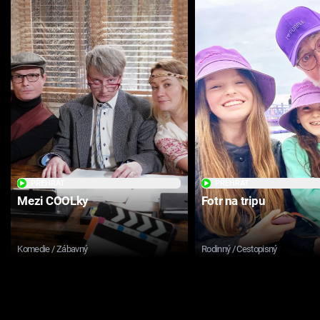
PŘEHRÁT
PŘEHRÁT
Mezi COOLky
Fotr na tripu
Komedie / Zábavný
Rodinný / Cestopisný