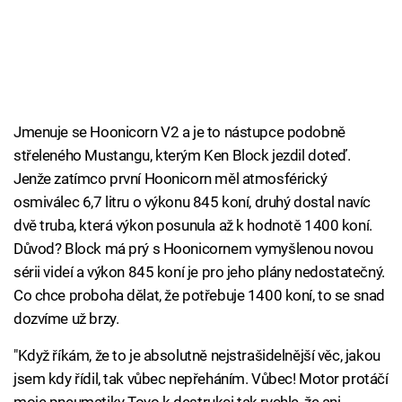
Jmenuje se Hoonicorn V2 a je to nástupce podobně
střeleného Mustangu, kterým Ken Block jezdil doteď.
Jenže zatímco první Hoonicorn měl atmosférický
osmiválec 6,7 litru o výkonu 845 koní, druhý dostal navíc
dvě truba, která výkon posunula až k hodnotě 1400 koní.
Důvod? Block má prý s Hoonicornem vymyšlenou novou
sérii videí a výkon 845 koní je pro jeho plány nedostatečný.
Co chce proboha dělat, že potřebuje 1400 koní, to se snad
dozvíme už brzy.
"Když říkám, že to je absolutně nejstrašidelnější věc, jakou
jsem kdy řídil, tak vůbec nepřeháním. Vůbec! Motor protáčí