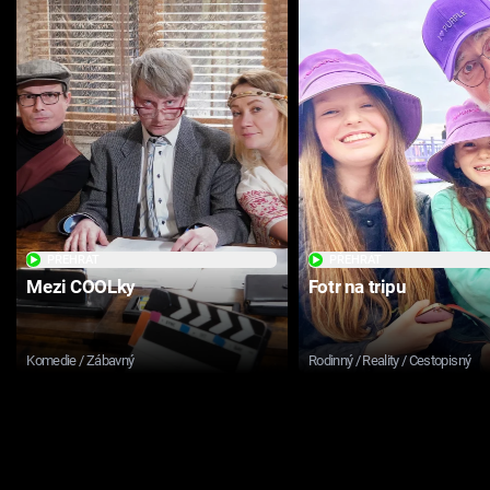
PŘEHRÁT
PŘEHRÁT
Mezi COOLky
Fotr na tripu
Komedie / Zábavný
Rodinný / Reality / Cestopisný