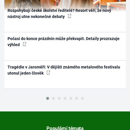
Rozpohybují české školství ředitelé? Resort věří, že nový
nástroj utne nekonečné debaty
Počasí do konce prázdnin může překvapit. Detaily prozrazuje
výhled
Tragédie v Jaroměři: V dějišti známého metalového festivalu
utonul jeden člověk
Populární témata