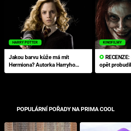
HARRY POTTER
KINOFILMY
Jakou barvu kůže má mít
RECENZE: Smrtelné zlo se
Hermiona? Autorka Harryho
opět probudi
Pottera přišla s ráznou
přichází s n
odpovědí
hororovou n
POPULÁRNÍ POŘADY NA PRIMA COOL