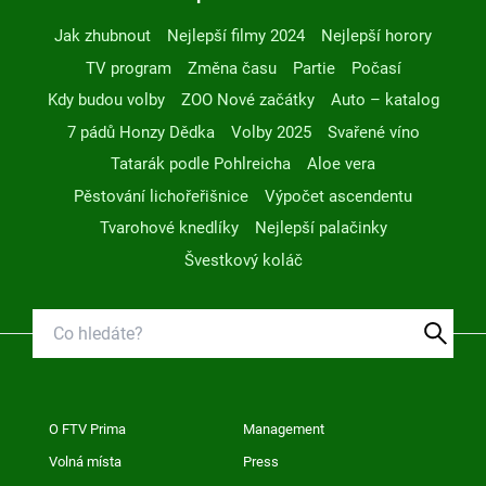
Jak zhubnout
Nejlepší filmy 2024
Nejlepší horory
TV program
Změna času
Partie
Počasí
Kdy budou volby
ZOO Nové začátky
Auto – katalog
7 pádů Honzy Dědka
Volby 2025
Svařené víno
Tatarák podle Pohlreicha
Aloe vera
Pěstování lichořeřišnice
Výpočet ascendentu
Tvarohové knedlíky
Nejlepší palačinky
Švestkový koláč
O FTV Prima
Management
Volná místa
Press