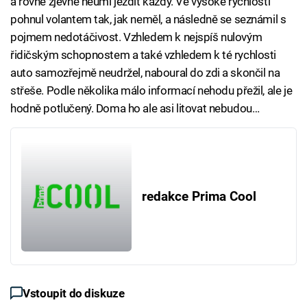
a rovně zjevně neumí jezdit každý. Ve vysoké rychlosti
pohnul volantem tak, jak neměl, a následně se seznámil s
pojmem nedotáčivost. Vzhledem k nejspíš nulovým
řidičským schopnostem a také vzhledem k té rychlosti
auto samozřejmě neudržel, naboural do zdi a skončil na
střeše. Podle několika málo informací nehodu přežil, ale je
hodně potlučený. Doma ho ale asi litovat nebudou…
redakce Prima Cool
Vstoupit do diskuze