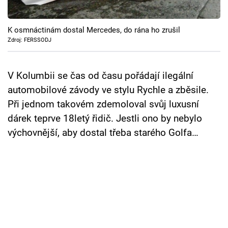
Cool Esport
K osmnáctinám dostal Mercedes, do rána ho zrušil
Pořady
Zdroj: FERSSODJ
TV Program
V Kolumbii se čas od času pořádají ilegální
Sledujte prima+
automobilové závody ve stylu Rychle a zběsile.
Při jednom takovém zdemoloval svůj luxusní
Přihlášení
dárek teprve 18letý řidič. Jestli ono by nebylo
výchovnější, aby dostal třeba starého Golfa…
Sledujte nás