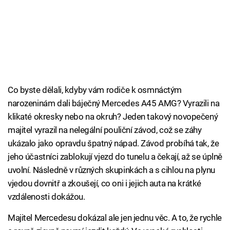
Co byste dělali, kdyby vám rodiče k osmnáctým
narozeninám dali báječný Mercedes A45 AMG? Vyrazili na
klikaté okresky nebo na okruh? Jeden takový novopečený
majitel vyrazil na nelegální pouliční závod, což se záhy
ukázalo jako opravdu špatný nápad. Závod probíhá tak, že
jeho účastníci zablokují vjezd do tunelu a čekají, až se úplně
uvolní. Následně v různých skupinkách a s cihlou na plynu
vjedou dovnitř a zkoušejí, co oni i jejich auta na krátké
vzdálenosti dokážou.
Majitel Mercedesu dokázal ale jen jednu věc. A to, že rychle