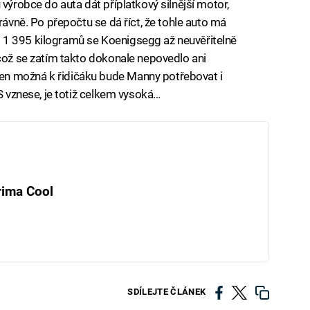
 výrobce do auta dát příplatkový silnější motor,
rávně. Po přepočtu se dá říct, že tohle auto má
 1 395 kilogramů se Koenigsegg až neuvěřitelně
 což se zatím takto dokonale nepovedlo ani
n možná k řidičáku bude Manny potřebovat i
RS vznese, je totiž celkem vysoká…
rima Cool
SDÍLEJTE ČLÁNEK