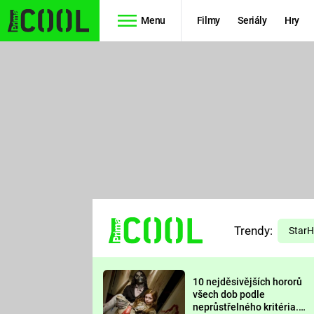
Menu
Filmy
Seriály
Hry
Seriály
Filmy
SIMPSONOVI
STAR WARS
HVĚZDNÁ
AVENGERS
BRÁNA
RYCHLE A
TEORIE
ZBĚSILE 10
Trendy:
VELKÉHO
Star
PREDÁTOR
TŘESKU
10 nejděsivějších hororů
FUTURAMA
všech dob podle
neprůstřelného kritéria.