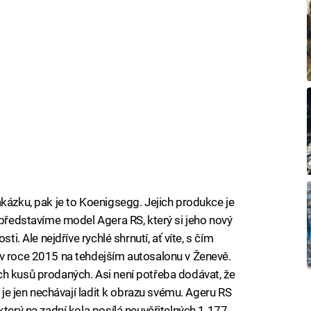
akázku, pak je to Koenigsegg. Jejich produkce je
 představíme model Agera RS, který si jeho nový
ti. Ale nejdříve rychlé shrnutí, ať víte, s čím
 v roce 2015 na tehdejším autosalonu v Ženevě.
ch kusů prodaných. Asi není potřeba dodávat, že
i je jen nechávají ladit k obrazu svému. Ageru RS
který na zadní kola posílá neuvěřitelných 1 177