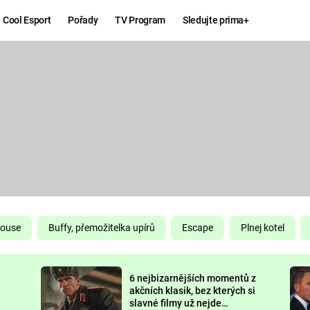
Cool Esport
Pořady
TV Program
Sledujte prima+
Hry
Zábava
MAFIA
ZÁBAVN
GALERI
GTA 6
NEJLEP
KINGDOM
KOMEDI
COME:
DELIVERANCE
CHUCK
House
Buffy, přemožitelka upírů
Escape
Plnej kotel
NORRIS
ESPORT
6 nejbizarnějších momentů z
DEADP
akčních klasik, bez kterých si
slavné filmy už nejde