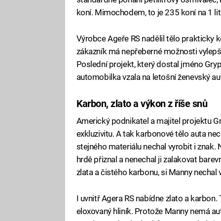
koní. Mimochodem, to je 235 koní na 1 lit
Výrobce Ageře RS nadělil tělo prakticky 
zákazník má nepřeberné možnosti vylepše
Poslední projekt, který dostal jméno Grypho
automobilka vzala na letošní ženevský au
Karbon, zlato a výkon z říše snů
Americký podnikatel a majitel projektu G
exkluzivitu. A tak karbonové tělo auta ne
stejného materiálu nechal vyrobit i znak.
hrdě přiznal a nenechal ji zalakovat bar
zlata a čistého karbonu, si Manny nechal v
I uvnitř Agera RS nabídne zlato a karbon.
eloxovaný hliník. Protože Manny nemá auto