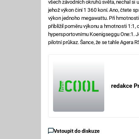
všech závodních okruhů světa, nechal si u
jehož výkon činí 1 360 koní. Ano, čtete sp
výkon jednoho megawattu. Při hmotnosti
přiblížil poměru výkonu a hmotnosti 1:1,
hypersportovnímu Koenigseggu One:1. Je
pilotní průkaz. Šance, že se tahle Agera 
redakce P
Vstoupit do diskuze