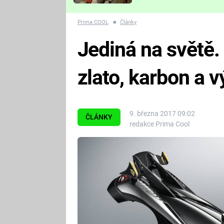
Které děsivé pecky vám
nejvíc zvednou tep?
Prima COOL
■
Články
Jediná na světě
zlato, karbon a v
9. března 2017 09:02
ČLÁNKY
redakce Prima Cool