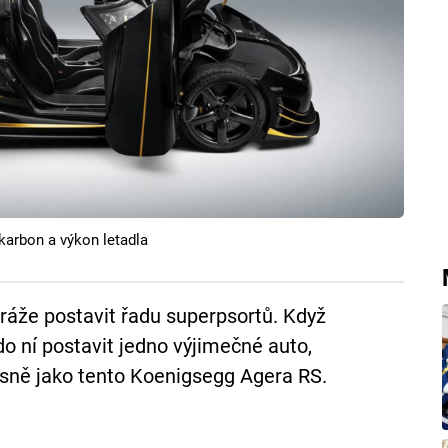
karbon a výkon letadla
aráže postavit řadu superpsortů. Když
do ní postavit jedno výjimečné auto,
sně jako tento Koenigsegg Agera RS.