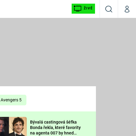
ŽIVĚ
Vyhledávání
Můj p
Prima+
É
CNN Prima NEWS
E
Prima FRESH
ŠÍ
Prima LIVING
E
Prima Ženy
Avengers 5
Prima LAJK
Bývalá castingová šéfka
OOL
Bonda řekla, které favority
Sledujte nás
na agenta 007 by hned