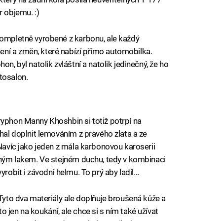
r objemu. :)
kompletně vyrobené z karbonu, ale každý
ní a změn, které nabízí přímo automobilka.
n, byl natolik zvláštní a natolik jedinečný, že ho
tosalon.
ryphon Manny Khoshbin si totiž potrpí na
chal doplnit lemováním z pravého zlata a ze
 Navíc jako jeden z mála karbonovou karoserii
evným lakem. Ve stejném duchu, tedy v kombinaci
yrobit i závodní helmu. To prý aby ladil…
 Tyto dva materiály ale doplňuje broušená kůže a
 jen na koukání, ale chce si s ním také užívat