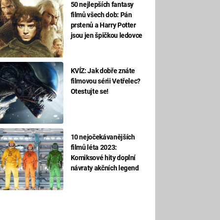
50 nejlepších fantasy
filmů všech dob: Pán
prstenů a Harry Potter
jsou jen špičkou ledovce
KVÍZ: Jak dobře znáte
filmovou sérii Vetřelec?
Otestujte se!
10 nejočekávanějších
filmů léta 2023:
Komiksové hity doplní
návraty akčních legend