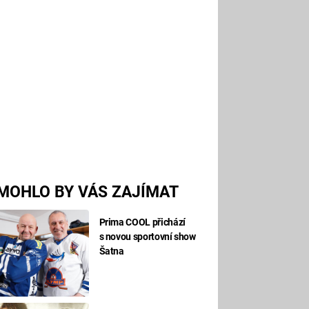
MOHLO BY VÁS ZAJÍMAT
Prima COOL přichází
s novou sportovní show
Šatna