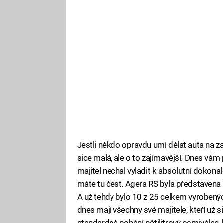
Jestli někdo opravdu umí dělat auta na z
sice malá, ale o to zajímavější. Dnes vám
majitel nechal vyladit k absolutní dokonalos
máte tu čest. Agera RS byla představena
A už tehdy bylo 10 z 25 celkem vyrobený
dnes mají všechny své majitele, kteří už s
standardně pohání pětilitrový osmiválec, 