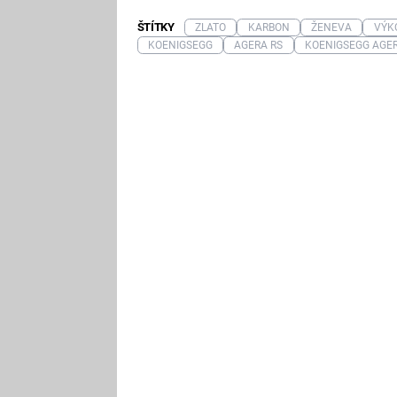
ŠTÍTKY
ZLATO
KARBON
ŽENEVA
VÝK
KOENIGSEGG
AGERA RS
KOENIGSEGG AGER