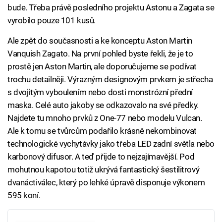
bude. Třeba právě posledního projektu Astonu a Zagata se
vyrobilo pouze 101 kusů.
Ale zpět do současnosti a ke konceptu Aston Martin
Vanquish Zagato. Na první pohled byste řekli, že je to
prostě jen Aston Martin, ale doporučujeme se podívat
trochu detailněji. Výrazným designovým prvkem je střecha
s dvojitým vyboulením nebo dosti monstrózní přední
maska. Celé auto jakoby se odkazovalo na své předky.
Najdete tu mnoho prvků z One-77 nebo modelu Vulcan.
Ale k tomu se tvůrcům podařilo krásně nekombinovat
technologické vychytávky jako třeba LED zadní světla nebo
karbonový difusor. A teď přijde to nejzajímavější. Pod
mohutnou kapotou totiž ukrývá fantastický šestilitrový
dvanáctiválec, který po lehké úpravě disponuje výkonem
595 koní.