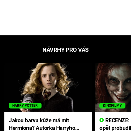
NÁVRHY PRO VÁS
HARRY POTTER
KINOFILMY
Jakou barvu kůže má mít
RECENZE: Smrtelné zlo se
Hermiona? Autorka Harryho
opět probudi