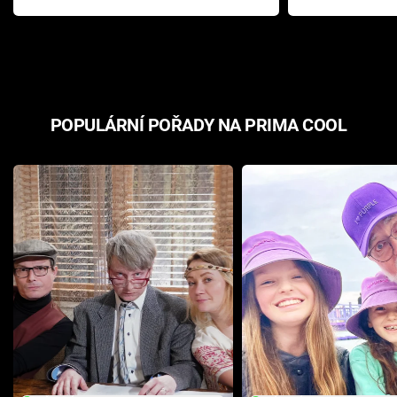
Pottera přišla s ráznou
přichází s n
odpovědí
hororovou n
POPULÁRNÍ POŘADY NA PRIMA COOL