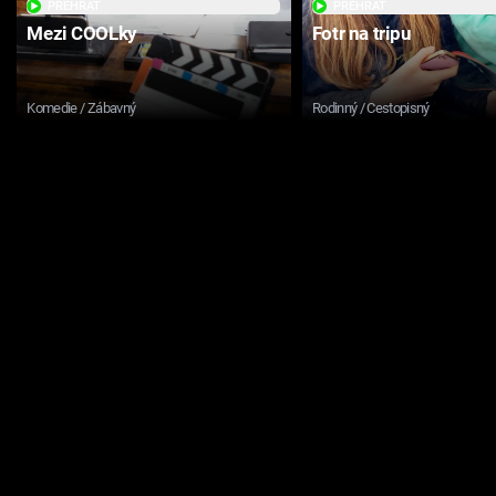
PŘEHRÁT
PŘEHRÁT
Mezi COOLky
Fotr na tripu
Komedie / Zábavný
Rodinný / Cestopisný