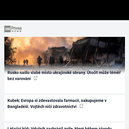
Rusko našlo slabé místo ukrajinské obrany. Útočit může téměř
bez varování
Kubek: Evropa si zdevastovala farmacii, nakupujeme v
Bangladéši. Vojtěch ničí zdravotnictví
Létající kůň: Vrtulník zachránil zvíře, které během závodu