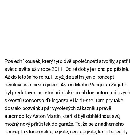
Poslední kousek, který tyto dvě společnosti stvořily, spatřil
světlo světa už v roce 2011. Od té doby je ticho po pěšině.
Až do letošního roku. I když jde zatím jen o koncept,
nemluví se o ničem jiném. Aston Martin Vanquish Zagato
byl představen na letošní italské přehlídce automobilových
skvostů Concorso d’Eleganza Villa d’Este. Tam prý také
dostalo pozvánku pár vyvolených zákazníků právě
automobilky Aston Martin, kteří si byli obhlédnout svůj
možný nový přírůstek do garáže. To, že se z nádherného
konceptu stane realita, je jisté, není ale jisté, kolik té reality