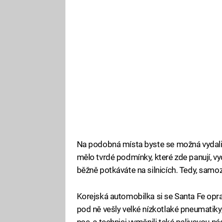
Na podobná místa byste se možná vydali
mělo tvrdé podmínky, které zde panují, vyd
běžně potkáváte na silnicích. Tedy, sam
Korejská automobilka si se Santa Fe opra
pod ně vešly velké nízkotlaké pneumatik
nos, a technici vyměnili také palivovou n