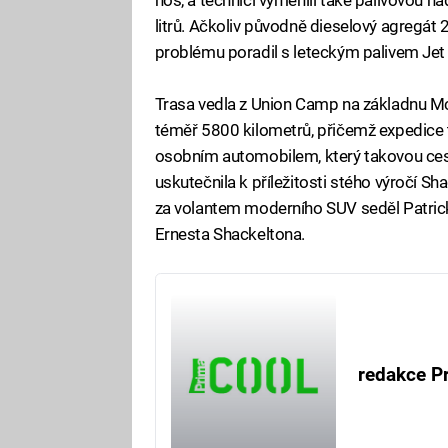
litrů. Ačkoliv původně dieselový agregát 2
problému poradil s leteckým palivem Jet A-
Trasa vedla z Union Camp na základnu Mc
téměř 5800 kilometrů, přičemž expedice tr
osobním automobilem, který takovou cestu
uskutečnila k příležitosti stého výročí S
za volantem moderního SUV seděl Patrick 
Ernesta Shackeltona.
redakce P