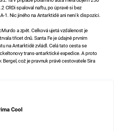
.2 CRDi spaloval naftu, po úpravě si bez
1. Nic jiného na Antarktidě ani není k dispozici.
Murdo a zpět. Celková ujetá vzdálenost je
vala třicet dnů. Santa Fe je údajně prvním
 na Antarktidě zvládl. Celá tato cesta se
hackeltonovy trans-antarktické expedice. A proto
Bergel, což je pravnuk právě cestovatele Sira
rima Cool