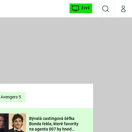
ŽIVĚ
Vyhledávání
Můj p
Prima+
É
CNN Prima NEWS
E
Prima FRESH
ŠÍ
Prima LIVING
E
Prima Ženy
Avengers 5
Prima LAJK
Bývalá castingová šéfka
OOL
Bonda řekla, které favority
Sledujte nás
na agenta 007 by hned