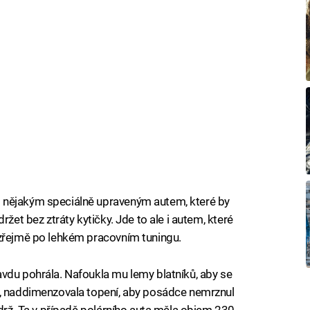
 nějakým speciálně upraveným autem, které by
ržet bez ztráty kytičky. Jde to ale i autem, které
ozřejmě po lehkém pracovním tuningu.
vdu pohrála. Nafoukla mu lemy blatníků, aby se
y, naddimenzovala topení, aby posádce nemrznul
ádrž. Ta v případě polárního auta měla objem 230