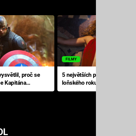
FILMY
ysvětlil, proč se
5 největších propadáků
le Kapitána
loňského roku: Disney na
jediné katastrofě prodělal 200
milionů dolarů
OL