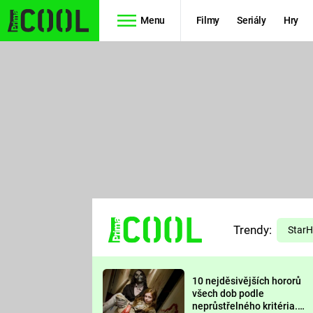
Menu
Filmy
Seriály
Hry
Seriály
Filmy
SIMPSONOVI
STAR WARS
HVĚZDNÁ
AVENGERS
BRÁNA
RYCHLE A
TEORIE
ZBĚSILE 10
Trendy:
VELKÉHO
Star
PREDÁTOR
TŘESKU
10 nejděsivějších hororů
FUTURAMA
všech dob podle
neprůstřelného kritéria.