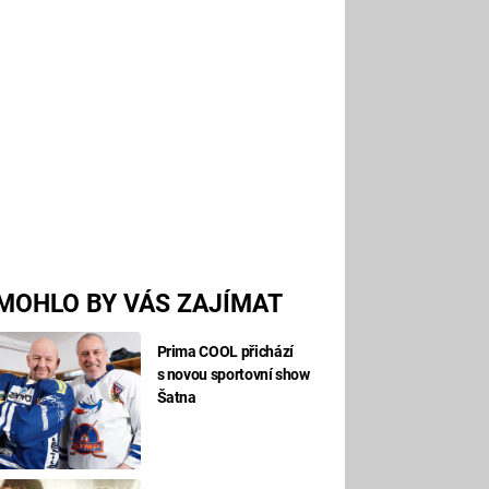
MOHLO BY VÁS ZAJÍMAT
Prima COOL přichází
s novou sportovní show
Šatna