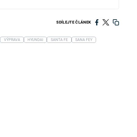
SDÍLEJTE ČLÁNEK
VÝPRAVA
HYUNDAI
SANTA FE
SANA FEY