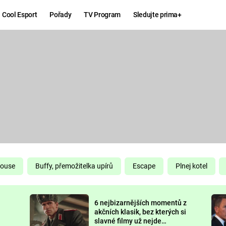
Cool Esport
Pořady
TV Program
Sledujte prima+
Hry
Zábava
MAFIA
ZÁBAVN
GALERI
GTA 6
NEJLEP
KINGDOM
KOMEDI
COME:
DELIVERANCE
CHUCK
House
Buffy, přemožitelka upírů
Escape
Plnej kotel
NORRIS
ESPORT
6 nejbizarnějších momentů z
DEADP
akčních klasik, bez kterých si
slavné filmy už nejde