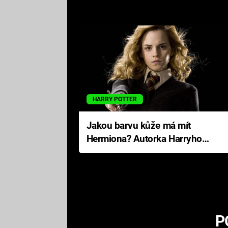
HARRY POTTER
Jakou barvu kůže má mít
Hermiona? Autorka Harryho
Pottera přišla s ráznou
odpovědí
P