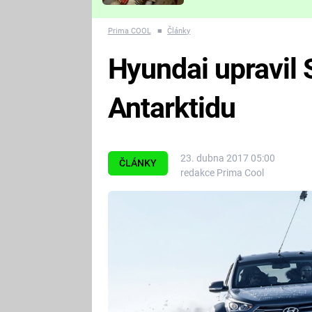
Které děsivé pecky vám
nejvíc zvednou tep?
Prima COOL
■
Články
Hyundai upravil 
Antarktidu
23. dubna 2017 05:00
ČLÁNKY
redakce Prima Cool