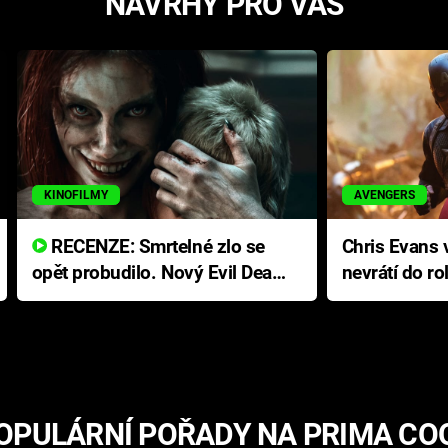
NÁVRHY PRO VÁS
KINOFILMY
AVENGERS
RECENZE: Smrtelné zlo se
Chris Evans v
opět probudilo. Nový Evil Dead
nevrátí do ro
přichází s neodolatelnou
Ameriky
hororovou nabídkou
OPULÁRNÍ POŘADY NA PRIMA CO