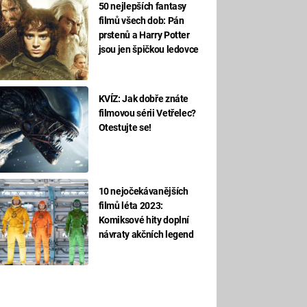
50 nejlepších fantasy
filmů všech dob: Pán
prstenů a Harry Potter
jsou jen špičkou ledovce
KVÍZ: Jak dobře znáte
filmovou sérii Vetřelec?
Otestujte se!
10 nejočekávanějších
filmů léta 2023:
Komiksové hity doplní
návraty akčních legend