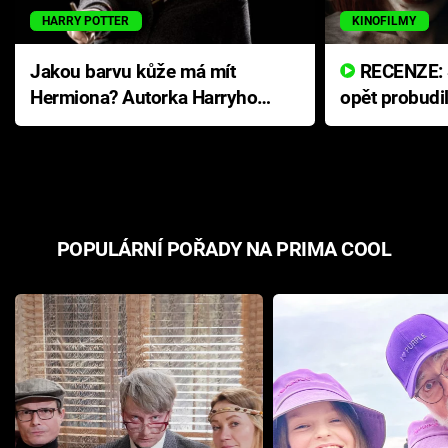
HARRY POTTER
KINOFILMY
Jakou barvu kůže má mít
RECENZE: Smrtelné zlo se
Hermiona? Autorka Harryho
opět probudi
Pottera přišla s ráznou
přichází s n
odpovědí
hororovou n
POPULÁRNÍ POŘADY NA PRIMA COOL