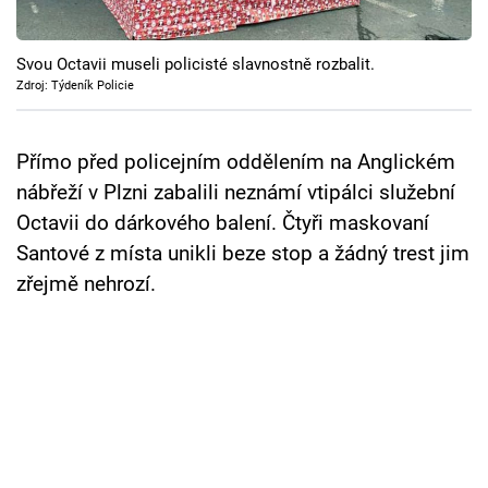
Cool Esport
Svou Octavii museli policisté slavnostně rozbalit.
Pořady
Zdroj: Týdeník Policie
TV Program
Přímo před policejním oddělením na Anglickém
Sledujte prima+
nábřeží v Plzni zabalili neznámí vtipálci služební
Octavii do dárkového balení. Čtyři maskovaní
Přihlášení
Santové z místa unikli beze stop a žádný trest jim
zřejmě nehrozí.
Sledujte nás