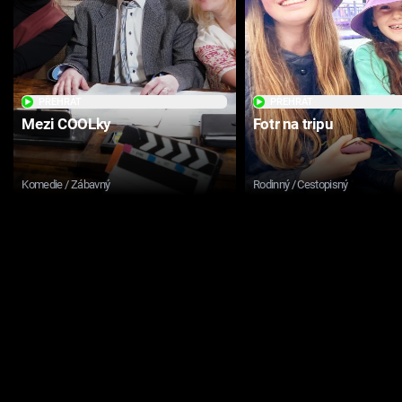
PŘEHRÁT
PŘEHRÁT
Mezi COOLky
Fotr na tripu
Komedie / Zábavný
Rodinný / Cestopisný