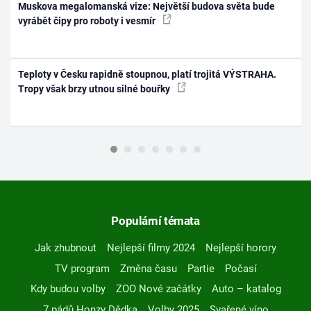
Muskova megalomanská vize: Největší budova světa bude
vyrábět čipy pro roboty i vesmír
Teploty v Česku rapidně stoupnou, platí trojitá VÝSTRAHA.
Tropy však brzy utnou silné bouřky
Populární témata
Jak zhubnout
Nejlepší filmy 2024
Nejlepší horory
TV program
Změna času
Partie
Počasí
Kdy budou volby
ZOO Nové začátky
Auto – katalog
7 pádů Honzy Dědka
Volby 2025
Svařené víno