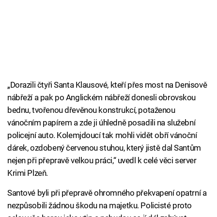
„Dorazili čtyři Santa Klausové, kteří přes most na Denisově
nábřeží a pak po Anglickém nábřeží donesli obrovskou
bednu, tvořenou dřevěnou konstrukcí, potaženou
vánočním papírem a zde ji úhledně posadili na služební
policejní auto. Kolemjdoucí tak mohli vidět obří vánoční
dárek, ozdobený červenou stuhou, který jistě dal Santům
nejen při přepravě velkou práci,“ uvedl k celé věci server
Krimi Plzeň.
Santové byli při přepravě ohromného překvapení opatrní a
nezpůsobili žádnou škodu na majetku. Policisté proto