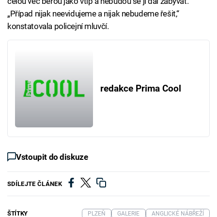
celou věc berou jako vtip a nebudou se jí dál zabývat.
„Případ nijak neevidujeme a nijak nebudeme řešit,“
konstatovala policejní mluvčí.
redakce Prima Cool
Vstoupit do diskuze
SDÍLEJTE ČLÁNEK
ŠTÍTKY
PLZEŇ
GALERIE
ANGLICKÉ NÁBŘEŽÍ