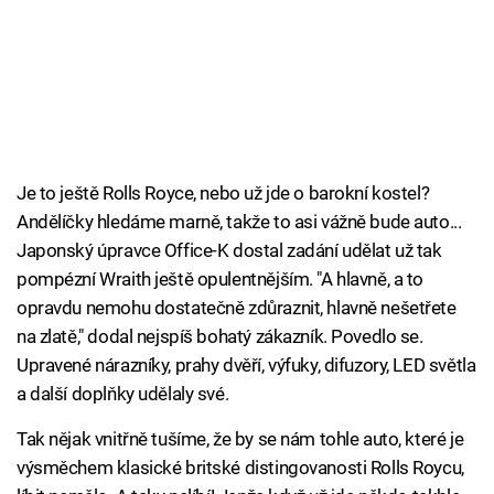
Je to ještě Rolls Royce, nebo už jde o barokní kostel?
Andělíčky hledáme marně, takže to asi vážně bude auto...
Japonský úpravce Office-K dostal zadání udělat už tak
pompézní Wraith ještě opulentnějším. "A hlavně, a to
opravdu nemohu dostatečně zdůraznit, hlavně nešetřete
na zlatě," dodal nejspíš bohatý zákazník. Povedlo se.
Upravené nárazníky, prahy dvěří, výfuky, difuzory, LED světla
a další doplňky udělaly své.
Tak nějak vnitřně tušíme, že by se nám tohle auto, které je
výsměchem klasické britské distingovanosti Rolls Roycu,