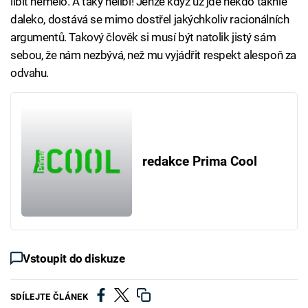
líbit nemělo. A taky nelíbí! Jenže když už jde někdo takhle
daleko, dostává se mimo dostřel jakýchkoliv racionálních
argumentů. Takový člověk si musí být natolik jistý sám
sebou, že nám nezbývá, než mu vyjádřit respekt alespoň za
odvahu.
redakce Prima Cool
Vstoupit do diskuze
SDÍLEJTE ČLÁNEK