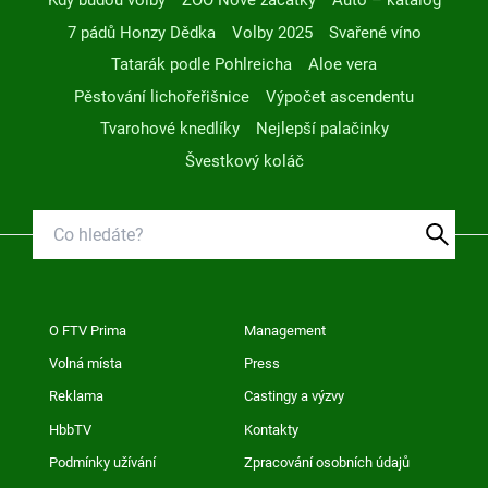
Kdy budou volby
ZOO Nové začátky
Auto – katalog
7 pádů Honzy Dědka
Volby 2025
Svařené víno
Tatarák podle Pohlreicha
Aloe vera
Pěstování lichořeřišnice
Výpočet ascendentu
Tvarohové knedlíky
Nejlepší palačinky
Švestkový koláč
O FTV Prima
Management
Volná místa
Press
Reklama
Castingy a výzvy
HbbTV
Kontakty
Podmínky užívání
Zpracování osobních údajů