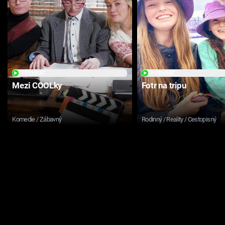
PŘEHRÁT
PŘEHRÁT
Mezi COOLky
Fotr na tripu
Komedie / Zábavný
Rodinný / Reality / Cestopisný