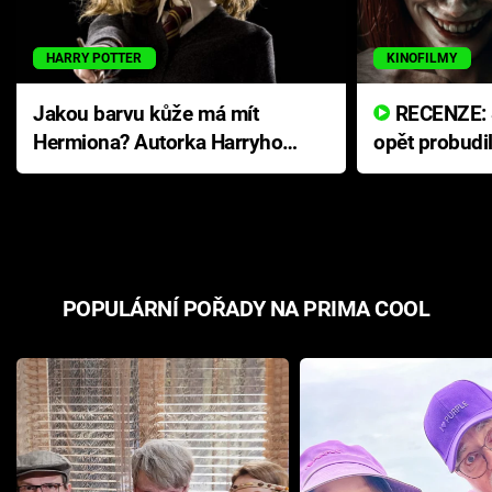
HARRY POTTER
KINOFILMY
Jakou barvu kůže má mít
RECENZE: Smrtelné zlo se
Hermiona? Autorka Harryho
opět probudi
Pottera přišla s ráznou
přichází s n
odpovědí
hororovou n
POPULÁRNÍ POŘADY NA PRIMA COOL