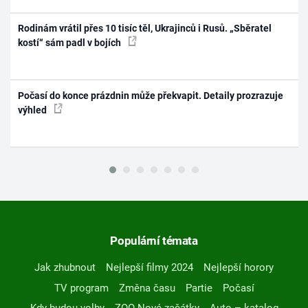
Rodinám vrátil přes 10 tisíc těl, Ukrajinců i Rusů. „Sběratel
kostí“ sám padl v bojích
Počasí do konce prázdnin může překvapit. Detaily prozrazuje
výhled
Populární témata
Jak zhubnout
Nejlepší filmy 2024
Nejlepší horory
TV program
Změna času
Partie
Počasí