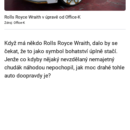
Cool Esport
Rolls Royce Wraith v úpravě od Office-K
Pořady
Zdroj: Office-K
TV Program
Když má někdo Rolls Royce Wraith, dalo by se
Sledujte prima+
čekat, že to jako symbol bohatství úplně stačí.
Jenže co kdyby nějaký nevzdělaný nemajetný
Přihlášení
chudák náhodou nepochopil, jak moc drahé tohle
auto doopravdy je?
Sledujte nás