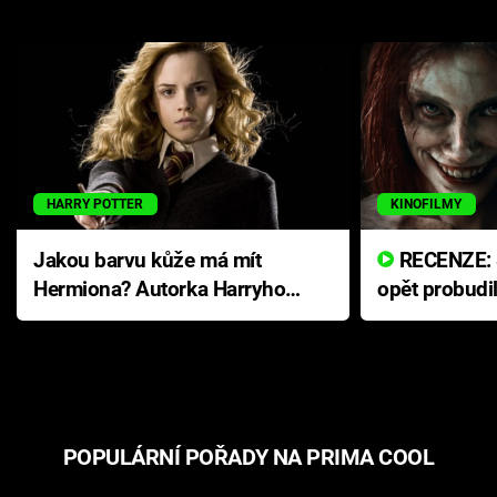
HARRY POTTER
KINOFILMY
Jakou barvu kůže má mít
RECENZE: Smrtelné zlo se
Hermiona? Autorka Harryho
opět probudi
Pottera přišla s ráznou
přichází s n
odpovědí
hororovou n
POPULÁRNÍ POŘADY NA PRIMA COOL