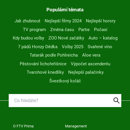
Populární témata
Jak zhubnout
Nejlepší filmy 2024
Nejlepší horory
TV program
Změna času
Partie
Počasí
Kdy budou volby
ZOO Nové začátky
Auto – katalog
7 pádů Honzy Dědka
Volby 2025
Svařené víno
Tatarák podle Pohlreicha
Aloe vera
Pěstování lichořeřišnice
Výpočet ascendentu
Tvarohové knedlíky
Nejlepší palačinky
Švestkový koláč
O FTV Prima
Management