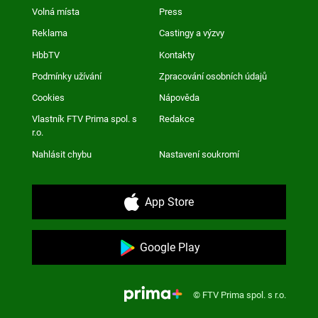
Volná místa
Press
Reklama
Castingy a výzvy
HbbTV
Kontakty
Podmínky užívání
Zpracování osobních údajů
Cookies
Nápověda
Vlastník FTV Prima spol. s
Redakce
r.o.
Nahlásit chybu
Nastavení soukromí
App Store
Google Play
© FTV Prima spol. s r.o.