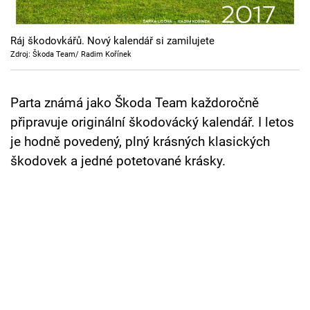
Cool Esport
Ráj škodovkářů. Nový kalendář si zamilujete
Pořady
Zdroj: Škoda Team/ Radim Kořínek
TV Program
Parta známá jako Škoda Team každoročně
Sledujte prima+
připravuje originální škodovácký kalendář. I letos
je hodně povedený, plný krásných klasických
Přihlášení
škodovek a jedné potetované krásky.
Sledujte nás