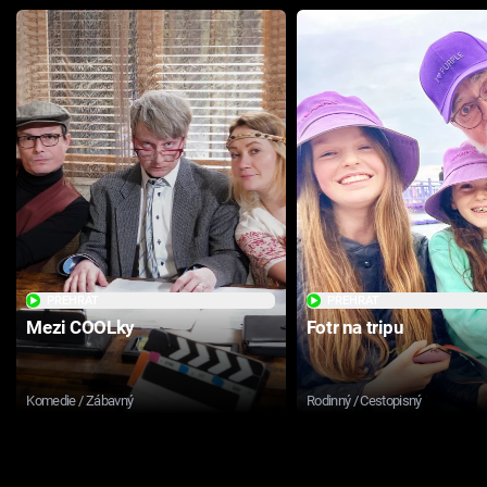
PŘEHRÁT
PŘEHRÁT
Mezi COOLky
Fotr na tripu
Komedie / Zábavný
Rodinný / Cestopisný