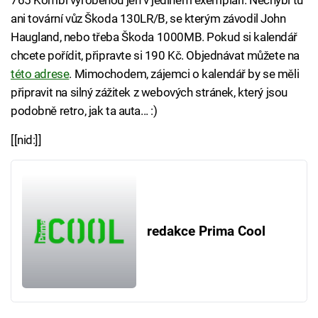
765 Kombi vyrobenou jen v jediném exempláři. Nechybí tu
ani tovární vůz Škoda 130LR/B, se kterým závodil John
Haugland, nebo třeba Škoda 1000MB. Pokud si kalendář
chcete pořídit, připravte si 190 Kč. Objednávat můžete na
této adrese
. Mimochodem, zájemci o kalendář by se měli
připravit na silný zážitek z webových stránek, který jsou
podobně retro, jak ta auta... :)
[[nid:]]
redakce Prima Cool