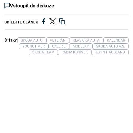
Vstoupit do diskuze
SDÍLEJTE ČLÁNEK
ŠTÍTKY
ŠKODA AUTO
VETERÁN
KLASICKÁ AUTA
KALENDÁŘ
YOUNGTIMER
GALERIE
MODELKY
ŠKODA AUTO A.S.
ŠKODA TEAM
RADIM KOŘÍNEK
JOHN HAUGLAND