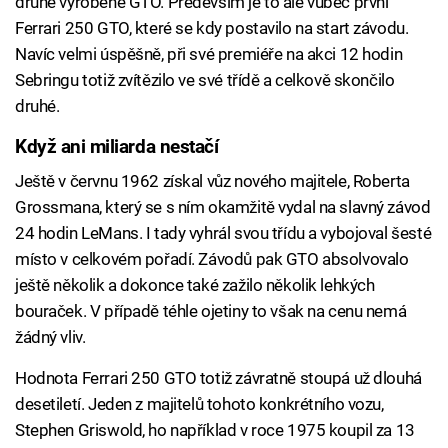
druhé vyrobené GTO. Především je to ale vůbec první
Ferrari 250 GTO, které se kdy postavilo na start závodu.
Navíc velmi úspěšně, při své premiéře na akci 12 hodin
Sebringu totiž zvítězilo ve své třídě a celkově skončilo
druhé.
Když ani miliarda nestačí
Ještě v červnu 1962 získal vůz nového majitele, Roberta
Grossmana, který se s ním okamžitě vydal na slavný závod
24 hodin LeMans. I tady vyhrál svou třídu a vybojoval šesté
místo v celkovém pořadí. Závodů pak GTO absolvovalo
ještě několik a dokonce také zažilo několik lehkých
bouraček. V případě téhle ojetiny to však na cenu nemá
žádný vliv.
Hodnota Ferrari 250 GTO totiž závratně stoupá už dlouhá
desetiletí. Jeden z majitelů tohoto konkrétního vozu,
Stephen Griswold, ho například v roce 1975 koupil za 13