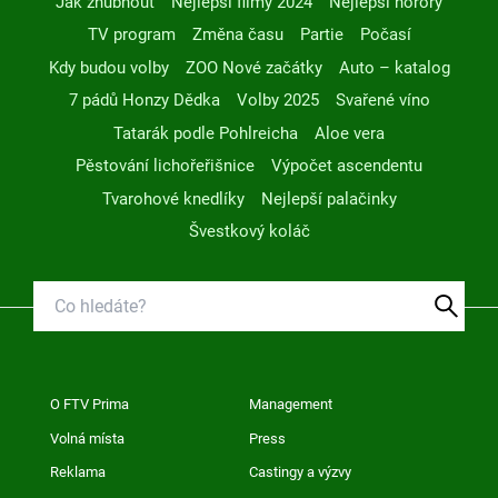
Jak zhubnout
Nejlepší filmy 2024
Nejlepší horory
TV program
Změna času
Partie
Počasí
Kdy budou volby
ZOO Nové začátky
Auto – katalog
7 pádů Honzy Dědka
Volby 2025
Svařené víno
Tatarák podle Pohlreicha
Aloe vera
Pěstování lichořeřišnice
Výpočet ascendentu
Tvarohové knedlíky
Nejlepší palačinky
Švestkový koláč
O FTV Prima
Management
Volná místa
Press
Reklama
Castingy a výzvy