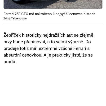
Cool Esport
Ferrari 250 GTO má nakročeno k nejvyšší cenovce historie.
Pořady
Zdroj: Talcrest.com
TV Program
Žebříček historicky nejdražších aut se zřejmě
Sledujte prima+
brzy bude přepisovat, a to velmi výrazně. Do
prodeje totiž míří extrémně vzácné Ferrari s
Přihlášení
absurdní cenovkou. A je prakticky jisté, že se
prodá.
Sledujte nás