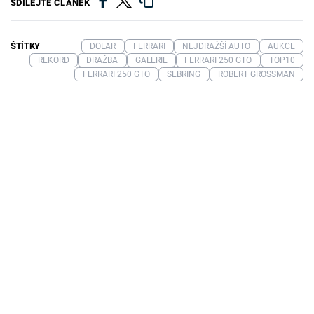
SDÍLEJTE ČLÁNEK
ŠTÍTKY
DOLAR
FERRARI
NEJDRAŽŠÍ AUTO
AUKCE
REKORD
DRAŽBA
GALERIE
FERRARI 250 GTO
TOP10
FERRARI 250 GTO
SEBRING
ROBERT GROSSMAN