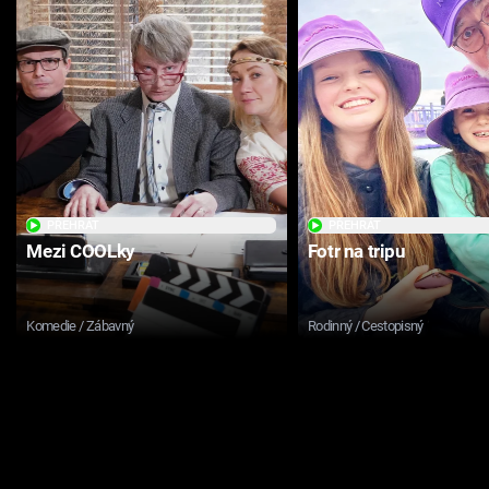
PŘEHRÁT
PŘEHRÁT
Mezi COOLky
Fotr na tripu
Komedie / Zábavný
Rodinný / Cestopisný