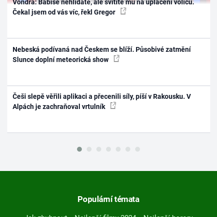
Vondra: Babiše nehlídáte, ale svítíte mu na uplácení voličů.
Čekal jsem od vás víc, řekl Gregor
Nebeská podívaná nad Českem se blíží. Působivé zatmění
Slunce doplní meteorická show
Češi slepě věřili aplikaci a přecenili síly, píší v Rakousku. V
Alpách je zachraňoval vrtulník
Populární témata