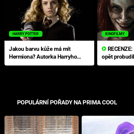
HARRY POTTER
KINOFILMY
Jakou barvu kůže má mít
RECENZE: Smrtelné zlo se
Hermiona? Autorka Harryho
opět probudi
Pottera přišla s ráznou
přichází s n
odpovědí
hororovou n
POPULÁRNÍ POŘADY NA PRIMA COOL