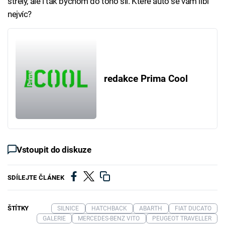
střely, ale i tak bychom do toho šli. Které auto se vám líbí
nejvíc?
redakce Prima Cool
Vstoupit do diskuze
SDÍLEJTE ČLÁNEK
ŠTÍTKY
SILNICE
HATCHBACK
ABARTH
FIAT DUCATO
GALERIE
MERCEDES-BENZ VITO
PEUGEOT TRAVELLER