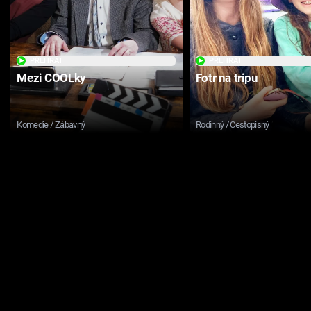
PŘEHRÁT
PŘEHRÁT
Mezi COOLky
Fotr na tripu
Komedie / Zábavný
Rodinný / Cestopisný