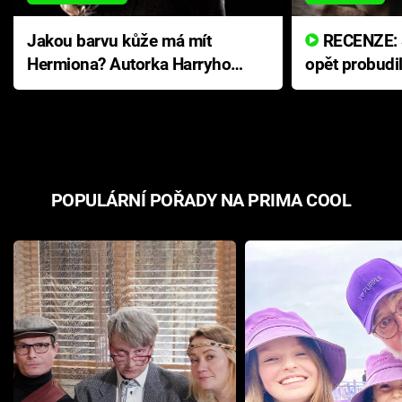
Jakou barvu kůže má mít
RECENZE: Smrtelné zlo se
Hermiona? Autorka Harryho
opět probudi
Pottera přišla s ráznou
přichází s n
odpovědí
hororovou n
POPULÁRNÍ POŘADY NA PRIMA COOL