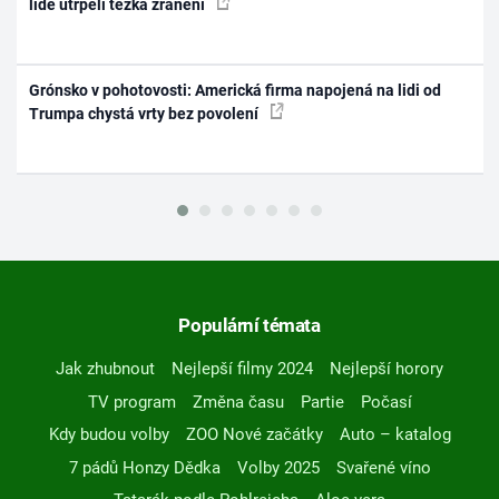
lidé utrpěli těžká zranění
Grónsko v pohotovosti: Americká firma napojená na lidi od
Trumpa chystá vrty bez povolení
Populární témata
Jak zhubnout
Nejlepší filmy 2024
Nejlepší horory
TV program
Změna času
Partie
Počasí
Kdy budou volby
ZOO Nové začátky
Auto – katalog
7 pádů Honzy Dědka
Volby 2025
Svařené víno