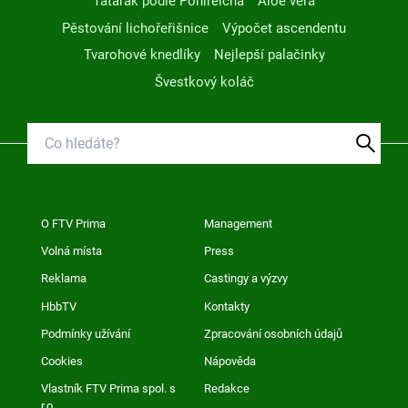
Tatarák podle Pohlreicha
Aloe vera
Pěstování lichořeřišnice
Výpočet ascendentu
Tvarohové knedlíky
Nejlepší palačinky
Švestkový koláč
O FTV Prima
Management
Volná místa
Press
Reklama
Castingy a výzvy
HbbTV
Kontakty
Podmínky užívání
Zpracování osobních údajů
Cookies
Nápověda
Vlastník FTV Prima spol. s
Redakce
r.o.