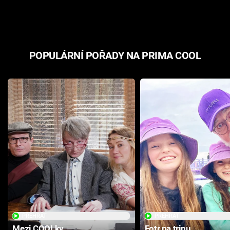
odpovědí
hororovou n
POPULÁRNÍ POŘADY NA PRIMA COOL
PŘEHRÁT
PŘEHRÁT
Mezi COOLky
Fotr na tripu