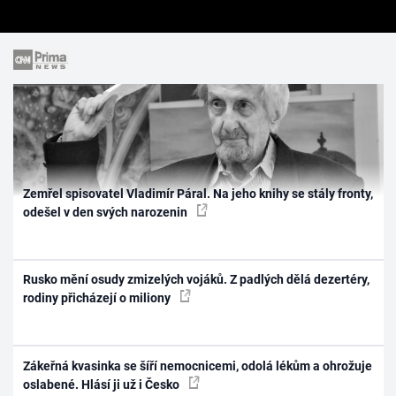
Zemřel spisovatel Vladimír Páral. Na jeho knihy se stály fronty,
odešel v den svých narozenin
Rusko mění osudy zmizelých vojáků. Z padlých dělá dezertéry,
rodiny přicházejí o miliony
Zákeřná kvasinka se šíří nemocnicemi, odolá lékům a ohrožuje
oslabené. Hlásí ji už i Česko