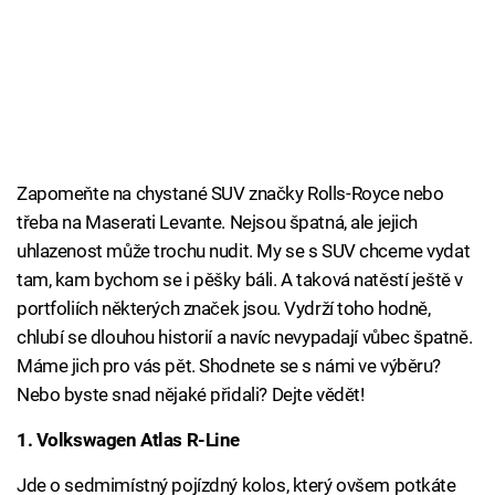
Zapomeňte na chystané SUV značky Rolls-Royce nebo
třeba na Maserati Levante. Nejsou špatná, ale jejich
uhlazenost může trochu nudit. My se s SUV chceme vydat
tam, kam bychom se i pěšky báli. A taková natěstí ještě v
portfoliích některých značek jsou. Vydrží toho hodně,
chlubí se dlouhou historií a navíc nevypadají vůbec špatně.
Máme jich pro vás pět. Shodnete se s námi ve výběru?
Nebo byste snad nějaké přidali? Dejte vědět!
1. Volkswagen Atlas R-Line
Jde o sedmimístný pojízdný kolos, který ovšem potkáte