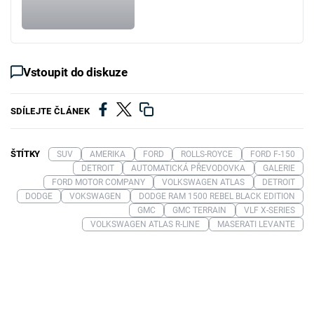
Vstoupit do diskuze
SDÍLEJTE ČLÁNEK
ŠTÍTKY
SUV
AMERIKA
FORD
ROLLS-ROYCE
FORD F-150
DETROIT
AUTOMATICKÁ PŘEVODOVKA
GALERIE
FORD MOTOR COMPANY
VOLKSWAGEN ATLAS
DETROIT
DODGE
VOKSWAGEN
DODGE RAM 1500 REBEL BLACK EDITION
GMC
GMC TERRAIN
VLF X-SERIES
VOLKSWAGEN ATLAS R-LINE
MASERATI LEVANTE