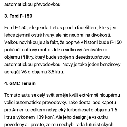
automatickou převodovkou.
3. Ford F-150
Ford F-150 je legenda. Letos prošla faceliftem, který jen
lehce zjemnil ostré hrany, ale nic neubral na divokosti.
Velkou novinkou je ale fakt, že poprvé v historii bude F-150
pohánět naftový motor. Jde o vidlicový šestiválec o
objemu tři litry, který bude spojen s desetistupňovou
automatickou převodovkou. Nový je také jeden benzinový
agregát V6 o objemu 3,5 litru.
4. GMC Terrain
Tomuto autu se celý svět směje kvůli extrémně hloupému
voliči automatické převodovky. Také dostal pod kapotu
pro Ameriku celkem netypický turbodiesel o objemu 1.6
litru s výkonem 139 koní. Ale jeho design je vskutku
povedený a i přesto, že mu nechybí řada futuristických