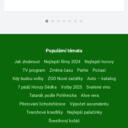
Populární témata
Jak zhubnout
Nejlepší filmy 2024
Nejlepší horory
TV program
Změna času
Partie
Počasí
Kdy budou volby
ZOO Nové začátky
Auto – katalog
7 pádů Honzy Dědka
Volby 2025
Svařené víno
Tatarák podle Pohlreicha
Aloe vera
Pěstování lichořeřišnice
Výpočet ascendentu
Tvarohové knedlíky
Nejlepší palačinky
Švestkový koláč