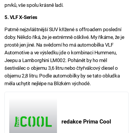
prvků, vše spolu krásně ladí.
5. VLF X-Series
Patrně nejzvláštnější SUV křížené s offroadem poslední
doby. Někdo říká, že je extrémně ošklivé. My říkáme, že je
prostě jen jiné. Na svědomí ho má automobilka VLF
Automotive a ve výsledku jde o kombinaci Hummeru,
Jeepu a Lamborghini LM002. Pohánět by ho měl
šestiválec o objemu 3,6 litru nebo čtyřválcový diesel o
objemu 2,8 litru. Podle automobilky by se tato obludka
měla uchytit nejlépe na Blízkém východě.
redakce Prima Cool