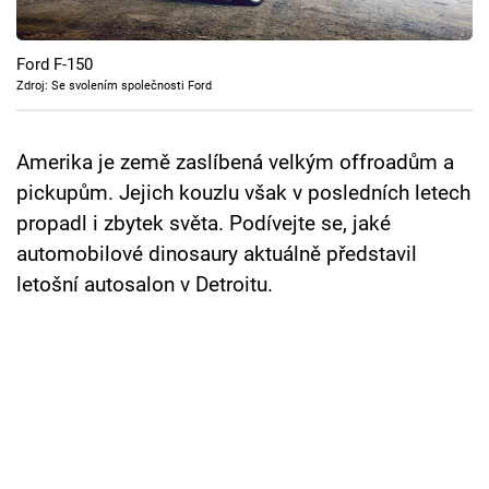
Cool Esport
Ford F-150
Pořady
Zdroj: Se svolením společnosti Ford
TV Program
Amerika je země zaslíbená velkým offroadům a
Sledujte prima+
pickupům. Jejich kouzlu však v posledních letech
propadl i zbytek světa. Podívejte se, jaké
Přihlášení
automobilové dinosaury aktuálně představil
letošní autosalon v Detroitu.
Sledujte nás