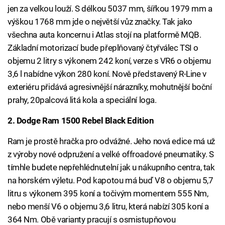
jen za velkou louží. S délkou 5037 mm, šířkou 1979 mm a
výškou 1768 mm jde o největší vůz značky. Tak jako
všechna auta koncernu i Atlas stojí na platformě MQB.
Základní motorizací bude přeplňovaný čtyřválec TSI o
objemu 2 litry s výkonem 242 koní, verze s VR6 o objemu
3,6 l nabídne výkon 280 koní. Nově představený R-Line v
exteriéru přidává agresivnější nárazníky, mohutnější boční
prahy, 20palcová litá kola a speciální loga.
2. Dodge Ram 1500 Rebel Black Edition
Ram je prostě hračka pro odvážné. Jeho nová edice má už
z výroby nové odpružení a velké offroadové pneumatiky. S
tímhle budete nepřehlédnutelní jak u nákupního centra, tak
na horském výletu. Pod kapotou má buď V8 o objemu 5,7
litru s výkonem 395 koní a točivým momentem 555 Nm,
nebo menší V6 o objemu 3,6 litru, která nabízí 305 koní a
364 Nm. Obě varianty pracují s osmistupňovou