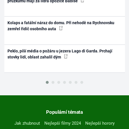
průzkumu mají za lídra opozice Babiše
Kolaps a fatální náraz do domu. Při nehodě na Rychnovsku
zemřel řidič osobního auta
Peklo, píší média o požáru u jezera Lago di Garda. Prchají
stovky lidí, oblast zahalil dým
Populární témata
Jak zhubnout
Nejlepší filmy 2024
Nejlepší horory