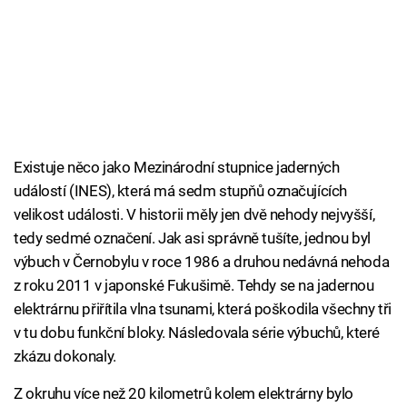
Existuje něco jako Mezinárodní stupnice jaderných
událostí (INES), která má sedm stupňů označujících
velikost události. V historii měly jen dvě nehody nejvyšší,
tedy sedmé označení. Jak asi správně tušíte, jednou byl
výbuch v Černobylu v roce 1986 a druhou nedávná nehoda
z roku 2011 v japonské Fukušimě. Tehdy se na jadernou
elektrárnu přiřítila vlna tsunami, která poškodila všechny tři
v tu dobu funkční bloky. Následovala série výbuchů, které
zkázu dokonaly.
Z okruhu více než 20 kilometrů kolem elektrárny bylo