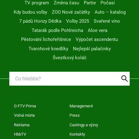
TV program
Změna času
Partie
Počasí
Kdy budou volby
ZOO Nové začátky
Auto – katalog
7 pádů Honzy Dědka
Volby 2025
Svařené víno
Tatarák podle Pohlreicha
Aloe vera
Pěstování lichořeřišnice
Výpočet ascendentu
Tvarohové knedlíky
Nejlepší palačinky
Švestkový koláč
O FTV Prima
Management
Volná místa
Press
Reklama
Castingy a výzvy
HbbTV
Kontakty