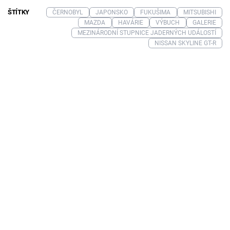
ŠTÍTKY
ČERNOBYL
JAPONSKO
FUKUŠIMA
MITSUBISHI
MAZDA
HAVÁRIE
VÝBUCH
GALERIE
MEZINÁRODNÍ STUPNICE JADERNÝCH UDÁLOSTÍ
NISSAN SKYLINE GT-R