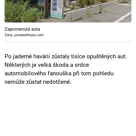
Cool Esport
Pořady
Zapomenutá auta
TV Program
Zdroj: juiceboxforyou.com
Sledujte prima+
Po jaderné havárii zůstaly tisíce opuštěných aut.
Některých je velká škoda a srdce
Přihlášení
automobilového fanouška při tom pohledu
nemůže zůstat nedotčené.
Sledujte nás