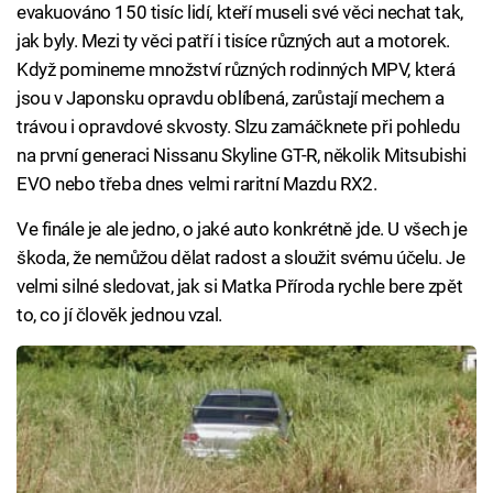
evakuováno 150 tisíc lidí, kteří museli své věci nechat tak,
jak byly. Mezi ty věci patří i tisíce různých aut a motorek.
Když pomineme množství různých rodinných MPV, která
jsou v Japonsku opravdu oblíbená, zarůstají mechem a
trávou i opravdové skvosty. Slzu zamáčknete při pohledu
na první generaci Nissanu Skyline GT-R, několik Mitsubishi
EVO nebo třeba dnes velmi raritní Mazdu RX2.
Ve finále je ale jedno, o jaké auto konkrétně jde. U všech je
škoda, že nemůžou dělat radost a sloužit svému účelu. Je
velmi silné sledovat, jak si Matka Příroda rychle bere zpět
to, co jí člověk jednou vzal.