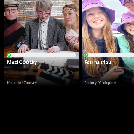
PŘEHRÁT
PŘEHRÁT
Mezi COOLky
Fotr na tripu
Komedie / Zábavný
Rodinný / Cestopisný