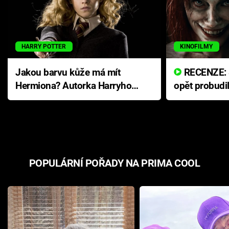
HARRY POTTER
KINOFILMY
Jakou barvu kůže má mít
RECENZE: Smrtelné zlo se
Hermiona? Autorka Harryho
opět probudi
Pottera přišla s ráznou
přichází s n
odpovědí
hororovou n
POPULÁRNÍ POŘADY NA PRIMA COOL