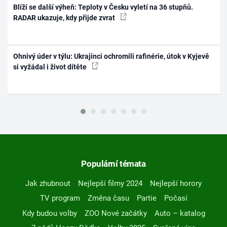
Blíží se další výheň: Teploty v Česku vyletí na 36 stupňů.
RADAR ukazuje, kdy přijde zvrat
Ohnivý úder v týlu: Ukrajinci ochromili rafinérie, útok v Kyjevě
si vyžádal i život dítěte
Populární témata
Jak zhubnout
Nejlepší filmy 2024
Nejlepší horory
TV program
Změna času
Partie
Počasí
Kdy budou volby
ZOO Nové začátky
Auto – katalog