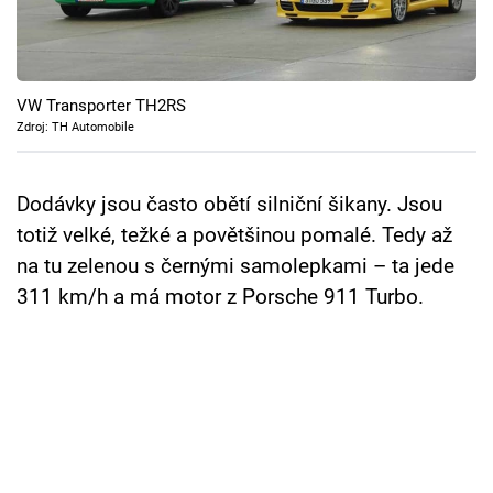
Cool Esport
Pořady
VW Transporter TH2RS
TV Program
Zdroj: TH Automobile
Sledujte prima+
Dodávky jsou často obětí silniční šikany. Jsou
totiž velké, težké a povětšinou pomalé. Tedy až
Přihlášení
na tu zelenou s černými samolepkami – ta jede
311 km/h a má motor z Porsche 911 Turbo.
Sledujte nás