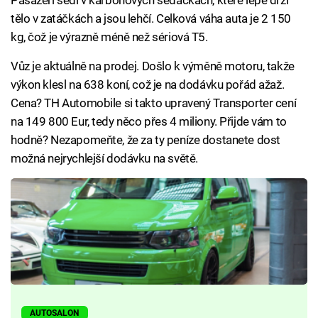
Pasažéři sedí v karbonových sedačkách, které lépe drží
tělo v zatáčkách a jsou lehčí. Celková váha auta je 2 150
kg, čož je výrazně méně než sériová T5.
Vůz je aktuálně na prodej. Došlo k výměně motoru, takže
výkon klesl na 638 koní, což je na dodávku pořád ažaž.
Cena? TH Automobile si takto upravený Transporter cení
na 149 800 Eur, tedy něco přes 4 miliony. Přijde vám to
hodně? Nezapomeňte, že za ty peníze dostanete dost
možná nejrychlejší dodávku na světě.
AUTOSALON