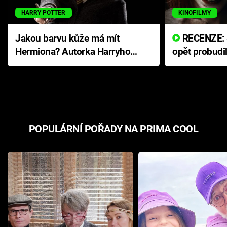
HARRY POTTER
KINOFILMY
Jakou barvu kůže má mít
RECENZE: Smrtelné zlo se
Hermiona? Autorka Harryho
opět probudi
Pottera přišla s ráznou
přichází s n
odpovědí
hororovou n
POPULÁRNÍ POŘADY NA PRIMA COOL