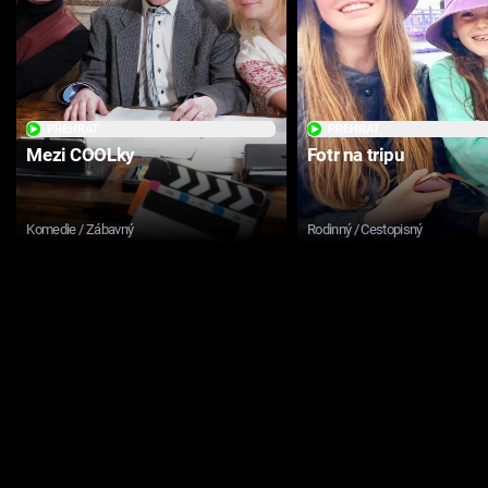
PŘEHRÁT
PŘEHRÁT
Mezi COOLky
Fotr na tripu
Komedie / Zábavný
Rodinný / Cestopisný