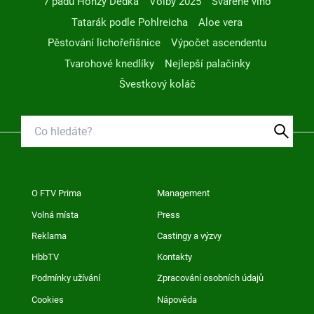
7 pádů Honzy Dědka
Volby 2025
Svařené víno
Tatarák podle Pohlreicha
Aloe vera
Pěstování lichořeřišnice
Výpočet ascendentu
Tvarohové knedlíky
Nejlepší palačinky
Švestkový koláč
O FTV Prima
Management
Volná místa
Press
Reklama
Castingy a výzvy
HbbTV
Kontakty
Podmínky užívání
Zpracování osobních údajů
Cookies
Nápověda