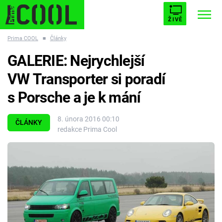
ŽIVĚ
Prima COOL
■
Články
STARHOUSE
BUFFY, PŘEMOŽITELKA UPÍRŮ
Trendy:
GALERIE: Nejrychlejší
ESCAPE
PLNEJ KOTEL
AVENGERS 5
VW Transporter si poradí
s Porsche a je k mání
8. února 2016 00:10
ČLÁNKY
redakce Prima Cool
Témata
Filmy
Seriály
Hry