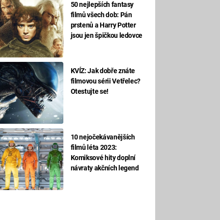
50 nejlepších fantasy
filmů všech dob: Pán
prstenů a Harry Potter
jsou jen špičkou ledovce
KVÍZ: Jak dobře znáte
filmovou sérii Vetřelec?
Otestujte se!
10 nejočekávanějších
filmů léta 2023:
Komiksové hity doplní
návraty akčních legend