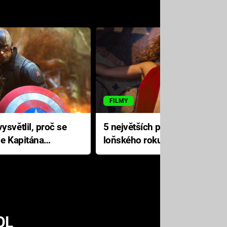
FILMY
ysvětlil, proč se
5 největších propadáků
le Kapitána
loňského roku: Disney na
jediné katastrofě prodělal 200
milionů dolarů
OL