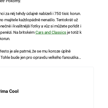
Petr Pokorný.
i za něj tehdy údajně nabízeli i 750 tisíc korun.
vého majitele každopádně nenašlo. Tentokrát už
čně i kvalitnější fotky a vůz si můžete pořídit i
s penězi. Na britském
Cars and Classics
je totiž k
 korun.
řesto je ale patrné, že se mu koroze úplně
 Tohle bude jen pro opravdu velkého fanouška...
rima Cool