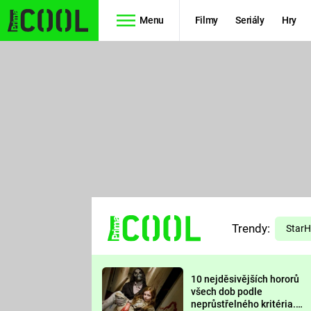
Menu
Filmy
Seriály
Hry
Seriály
Filmy
SIMPSONOVI
STAR WARS
HVĚZDNÁ
AVENGERS
BRÁNA
RYCHLE A
TEORIE
ZBĚSILE 10
Trendy:
VELKÉHO
Star
PREDÁTOR
TŘESKU
10 nejděsivějších hororů
FUTURAMA
všech dob podle
neprůstřelného kritéria.