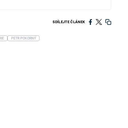
SDÍLEJTE ČLÁNEK
RIE
PETR POKORNÝ