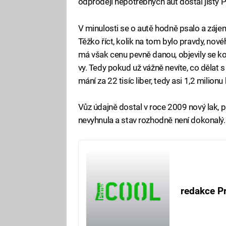
odprodeji nepotřebných aut dostal jistý 
V minulosti se o autě hodně psalo a zájemc
Těžko říct, kolik na tom bylo pravdy, no
má však cenu pevně danou, objevily se kone
vy. Tedy pokud už vážně nevíte, co dělat 
mání za 22 tisíc liber, tedy asi 1,2 milionu
Vůz údajně dostal v roce 2009 nový lak, p
nevyhnula a stav rozhodně není dokonalý.
redakce P