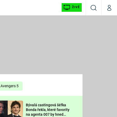
ŽIVĚ
Vyhledávání
Můj p
Prima+
É
CNN Prima NEWS
E
Prima FRESH
ŠÍ
Prima LIVING
E
Prima Ženy
Avengers 5
Prima LAJK
Bývalá castingová šéfka
OOL
Bonda řekla, které favority
Sledujte nás
na agenta 007 by hned