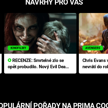
NÁVRHY PRO VÁS
KINOFILMY
AVENGERS
RECENZE: Smrtelné zlo se
Chris Evans v
opět probudilo. Nový Evil Dead
nevrátí do ro
přichází s neodolatelnou
Ameriky
hororovou nabídkou
OPULÁRNÍ POŘADY NA PRIMA CO