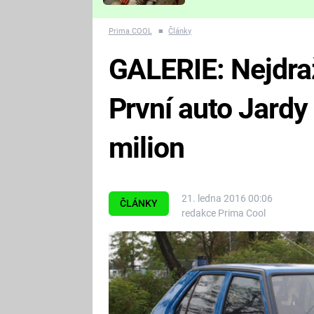
Které děsivé pecky vám
nejvíc zvednou tep?
Prima COOL
■
Články
GALERIE: Nejdraž
První auto Jardy 
milion
21. ledna 2016 00:06
ČLÁNKY
redakce Prima Cool