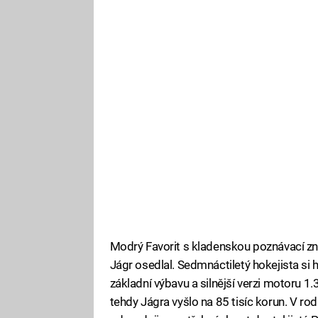
Modrý Favorit s kladenskou poznávací zn
Jágr osedlal. Sedmnáctiletý hokejista si h
základní výbavu a silnější verzi motoru 1
tehdy Jágra vyšlo na 85 tisíc korun. V rodi