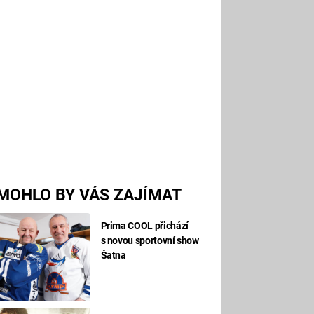
MOHLO BY VÁS ZAJÍMAT
Prima COOL přichází
s novou sportovní show
Šatna