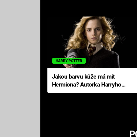
HARRY POTTER
Jakou barvu kůže má mít
Hermiona? Autorka Harryho
Pottera přišla s ráznou
odpovědí
P