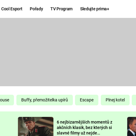
Cool Esport
Pořady
TV Program
Sledujte prima+
Hry
Zábava
MAFIA
ZÁBAVN
GALERI
GTA 6
NEJLEP
KINGDOM
KOMEDI
COME:
DELIVERANCE
CHUCK
House
Buffy, přemožitelka upírů
Escape
Plnej kotel
NORRIS
ESPORT
6 nejbizarnějších momentů z
DEADP
akčních klasik, bez kterých si
slavné filmy už nejde