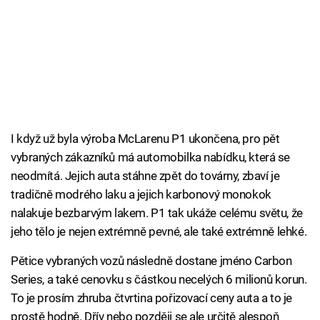
I když už byla výroba McLarenu P1 ukončena, pro pět
vybraných zákazníků má automobilka nabídku, která se
neodmítá. Jejich auta stáhne zpět do továrny, zbaví je
tradičně modrého laku a jejich karbonový monokok
nalakuje bezbarvým lakem. P1 tak ukáže celému světu, že
jeho tělo je nejen extrémně pevné, ale také extrémně lehké.
Pětice vybraných vozů následně dostane jméno Carbon
Series, a také cenovku s částkou necelých 6 milionů korun.
To je prosím zhruba čtvrtina pořizovací ceny auta a to je
prostě hodně. Dřív nebo později se ale určitě alespoň