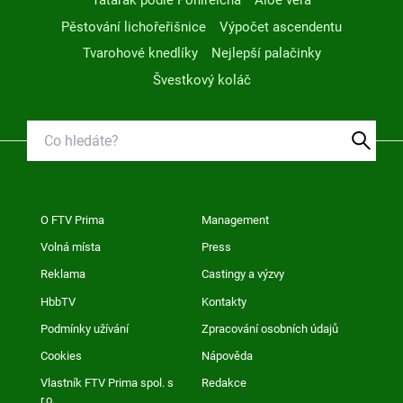
Tatarák podle Pohlreicha
Aloe vera
Pěstování lichořeřišnice
Výpočet ascendentu
Tvarohové knedlíky
Nejlepší palačinky
Švestkový koláč
O FTV Prima
Management
Volná místa
Press
Reklama
Castingy a výzvy
HbbTV
Kontakty
Podmínky užívání
Zpracování osobních údajů
Cookies
Nápověda
Vlastník FTV Prima spol. s
Redakce
r.o.