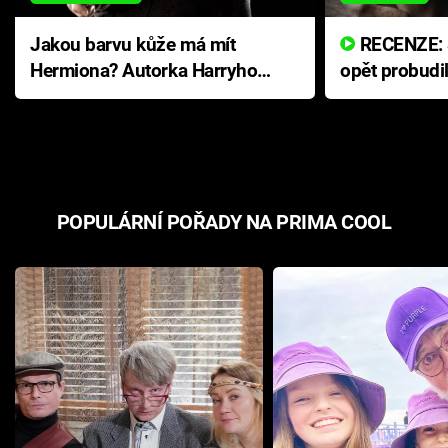
Jakou barvu kůže má mít
RECENZE: Smrtelné zlo se
Hermiona? Autorka Harryho
opět probudi
Pottera přišla s ráznou
přichází s n
odpovědí
hororovou n
POPULÁRNÍ POŘADY NA PRIMA COOL