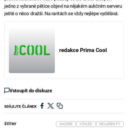
jedno z vybrané pětice objeví na nějakém aukčním serveru
ještě o něco dražší. Na raritách se vždy nejlépe vydělává.
redakce Prima Cool
Vstoupit do diskuze
SDÍLEJTE ČLÁNEK
ŠTÍTKY
GALERIE
VZHLED
MCLAREN P1