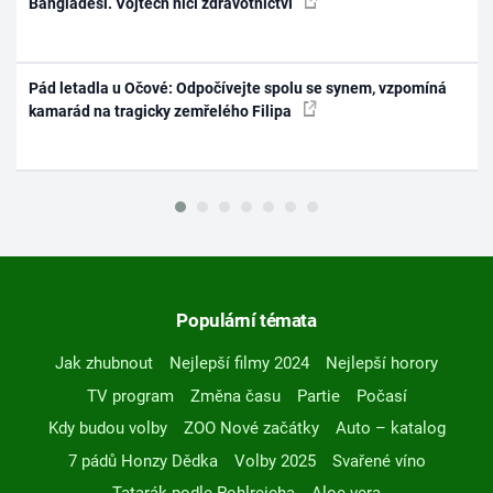
Bangladéši. Vojtěch ničí zdravotnictví
Pád letadla u Očové: Odpočívejte spolu se synem, vzpomíná
kamarád na tragicky zemřelého Filipa
Populární témata
Jak zhubnout
Nejlepší filmy 2024
Nejlepší horory
TV program
Změna času
Partie
Počasí
Kdy budou volby
ZOO Nové začátky
Auto – katalog
7 pádů Honzy Dědka
Volby 2025
Svařené víno