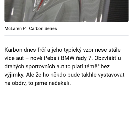
Cool Esport
Pořady
McLaren P1 Carbon Series
TV Program
Sledujte prima+
Karbon dnes frčí a jeho typický vzor nese stále
více aut – nově třeba i BMW řady 7. Obzvlášť u
drahých sportovních aut to platí téměř bez
Přihlášení
výjimky. Ale že ho někdo bude takhle vystavovat
na obdiv, to jsme nečekali.
Sledujte nás