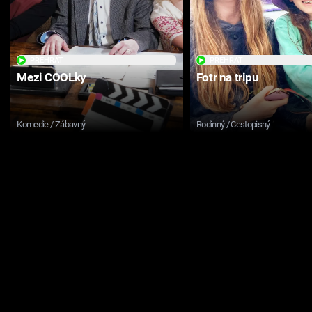
PŘEHRÁT
PŘEHRÁT
Mezi COOLky
Fotr na tripu
Komedie / Zábavný
Rodinný / Cestopisný