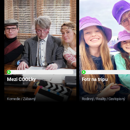
PŘEHRÁT
PŘEHRÁT
Mezi COOLky
Fotr na tripu
Komedie / Zábavný
Rodinný / Reality / Cestopisný