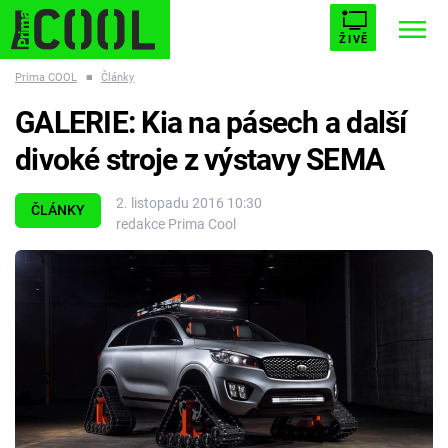
ŽIVĚ
Prima COOL
■
Články
STARHOUSE
BUFFY, PŘEMOŽITELKA UPÍRŮ
Trendy:
GALERIE: Kia na pásech a další
ESCAPE
PLNEJ KOTEL
AVENGERS 5
divoké stroje z výstavy SEMA
2. listopadu 2016 10:30
ČLÁNKY
redakce Prima Cool
Témata
Filmy
Seriály
Hry