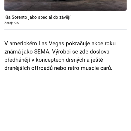
Cool Esport
Kia Sorento jako speciál do závějí.
Pořady
Zdroj: KIA
TV Program
V americkém Las Vegas pokračuje akce roku
Sledujte prima+
známá jako SEMA. Výrobci se zde doslova
předhánějí v konceptech drsných a ještě
Přihlášení
drsnějších offroadů nebo retro muscle carů.
Sledujte nás