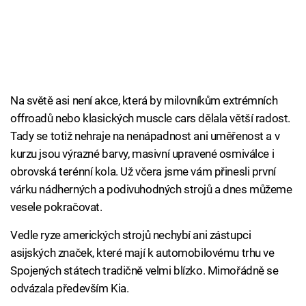
Na světě asi není akce, která by milovníkům extrémních
offroadů nebo klasických muscle cars dělala větší radost.
Tady se totiž nehraje na nenápadnost ani uměřenost a v
kurzu jsou výrazné barvy, masivní upravené osmiválce i
obrovská terénní kola. Už včera jsme vám přinesli první
várku nádherných a podivuhodných strojů a dnes můžeme
vesele pokračovat.
Vedle ryze amerických strojů nechybí ani zástupci
asijských značek, které mají k automobilovému trhu ve
Spojených státech tradičně velmi blízko. Mimořádně se
odvázala především Kia.