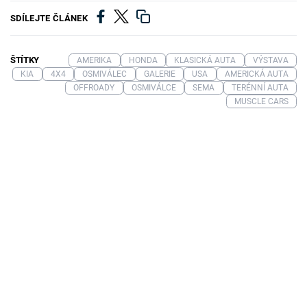
SDÍLEJTE ČLÁNEK
ŠTÍTKY
AMERIKA
HONDA
KLASICKÁ AUTA
VÝSTAVA
KIA
4X4
OSMIVÁLEC
GALERIE
USA
AMERICKÁ AUTA
OFFROADY
OSMIVÁLCE
SEMA
TERÉNNÍ AUTA
MUSCLE CARS