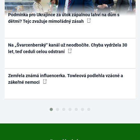
Podmínka pro Ukrajince za útok zápalnou lahví na dům s
dětmi? Tejc zvažuje mimořádný zásah
Na „Švarcenberský“ kanál už neodbočíte. Chyba vydržela 30
let, teď ceduli celou odstraní
Zemřela známá influencerka. Towleová podlehla vzácné a
zákeřné nemoci