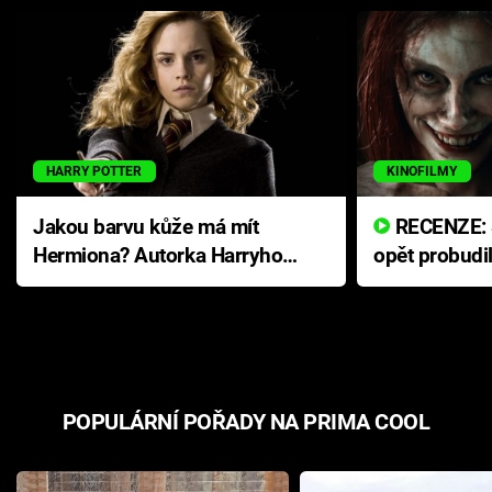
HARRY POTTER
KINOFILMY
Jakou barvu kůže má mít
RECENZE: Smrtelné zlo se
Hermiona? Autorka Harryho
opět probudi
Pottera přišla s ráznou
přichází s n
odpovědí
hororovou n
POPULÁRNÍ POŘADY NA PRIMA COOL