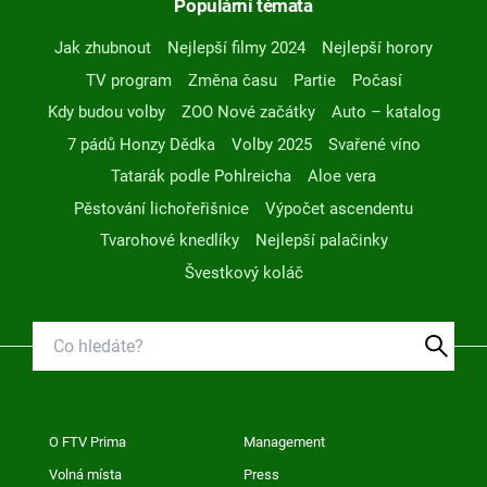
Populární témata
Jak zhubnout
Nejlepší filmy 2024
Nejlepší horory
TV program
Změna času
Partie
Počasí
Kdy budou volby
ZOO Nové začátky
Auto – katalog
7 pádů Honzy Dědka
Volby 2025
Svařené víno
Tatarák podle Pohlreicha
Aloe vera
Pěstování lichořeřišnice
Výpočet ascendentu
Tvarohové knedlíky
Nejlepší palačinky
Švestkový koláč
O FTV Prima
Management
Volná místa
Press