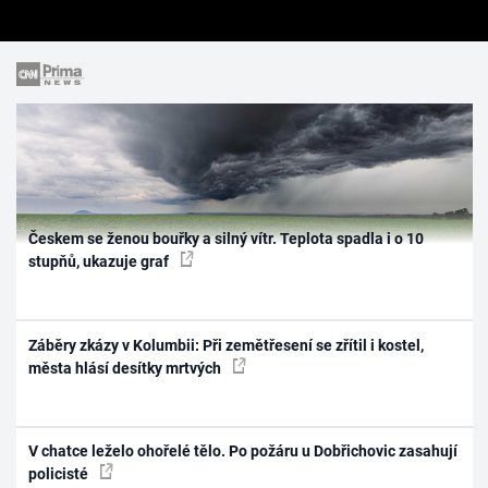
Českem se ženou bouřky a silný vítr. Teplota spadla i o 10
stupňů, ukazuje graf
Záběry zkázy v Kolumbii: Při zemětřesení se zřítil i kostel,
města hlásí desítky mrtvých
V chatce leželo ohořelé tělo. Po požáru u Dobřichovic zasahují
policisté