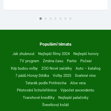
Populární témata
Jak zhubnout
Nejlepší filmy 2024
Nejlepší horory
TV program
Změna času
Partie
Počasí
Kdy budou volby
ZOO Nové začátky
Auto – katalog
7 pádů Honzy Dědka
Volby 2025
Svařené víno
Tatarák podle Pohlreicha
Aloe vera
Pěstování lichořeřišnice
Výpočet ascendentu
Tvarohové knedlíky
Nejlepší palačinky
Švestkový koláč