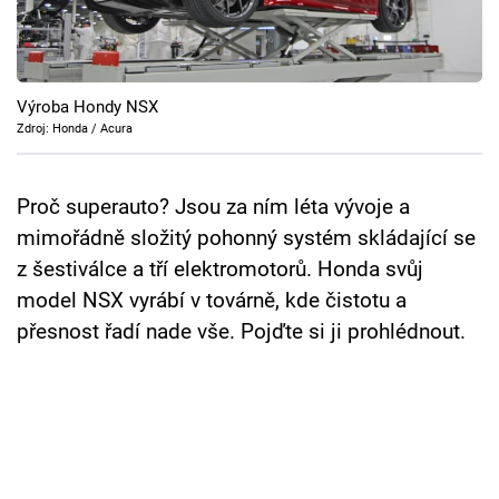
Cool Esport
Pořady
Výroba Hondy NSX
TV Program
Zdroj: Honda / Acura
Sledujte prima+
Proč superauto? Jsou za ním léta vývoje a
mimořádně složitý pohonný systém skládající se
Přihlášení
z šestiválce a tří elektromotorů. Honda svůj
model NSX vyrábí v továrně, kde čistotu a
přesnost řadí nade vše. Pojďte si ji prohlédnout.
Sledujte nás