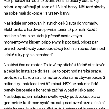
Pak přichází na řadu lakování. Většinu plochy auta lakují
roboti a spotřebují při tom až 18 litrů barvy. Některé plochy
na sobě mají dokonce 11 vrstev barvy!
Následuje smontování hlavních celků auta dohromady.
Elektronika a hardware první, interiér až po nich. Každá
matice a šroub se utahují přesně nastaveným
momentovým klíčem připojeným k počítači, přičež pár
prvních závitů vždy zašroubovávají technici ručně. Jemnost
lidské ruky prý nic nenahradí.
Nastává čas na motor. To továrny přichází řádně otestován
a čeká ho instalace do šasi. Je to opět hodinářská práce,
protože na každé straně motorového rámu zbývají pouze 3
milimetry. Instalace trvá 62 minut. NSX se pak obkládá
panely karoserie a konečně začíná vypadat jako auto.
Následuje už jen naladění světlé výšky podvozku, úprava
geometrie, kalibrace systému auta, nastavení brzd a finální