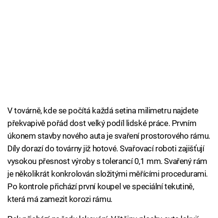
V továrně, kde se počítá každá setina milimetru najdete
překvapivě pořád dost velký podíl lidské práce. Prvním
úkonem stavby nového auta je svaření prostorového rámu.
Díly dorazí do továrny již hotové. Svařovací roboti zajišťují
vysokou přesnost výroby s tolerancí 0,1 mm. Svařený rám
je několikrát konkrolován složitými měřícími procedurami.
Po kontrole přichází první koupel ve speciální tekutině,
která má zamezit korozi rámu.