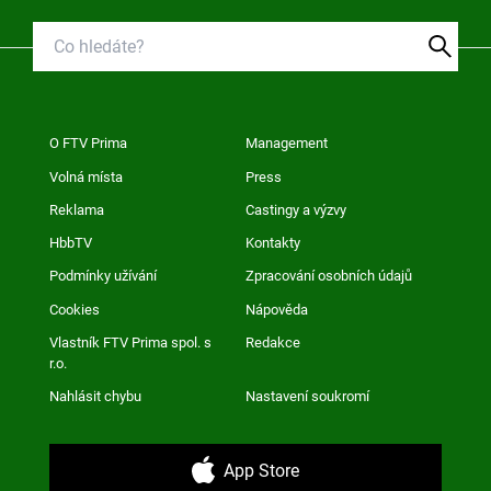
O FTV Prima
Management
Volná místa
Press
Reklama
Castingy a výzvy
HbbTV
Kontakty
Podmínky užívání
Zpracování osobních údajů
Cookies
Nápověda
Vlastník FTV Prima spol. s
Redakce
r.o.
Nahlásit chybu
Nastavení soukromí
App Store