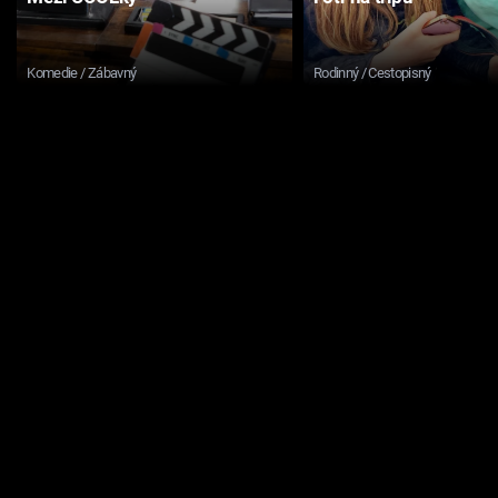
Komedie / Zábavný
Rodinný / Cestopisný