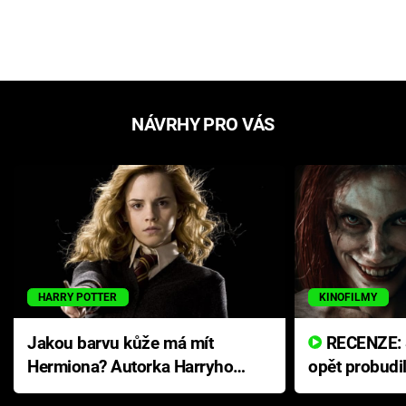
NÁVRHY PRO VÁS
HARRY POTTER
KINOFILMY
Jakou barvu kůže má mít
RECENZE: Smrtelné zlo se
Hermiona? Autorka Harryho
opět probudi
Pottera přišla s ráznou
přichází s n