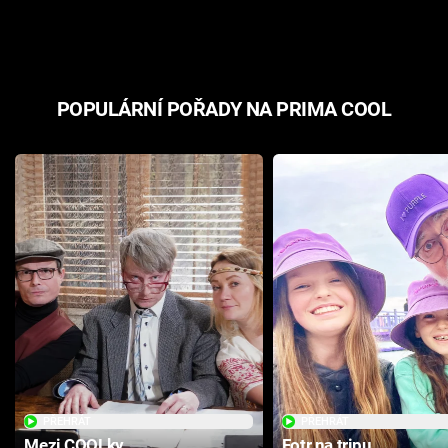
odpovědí
hororovou n
POPULÁRNÍ POŘADY NA PRIMA COOL
PŘEHRÁT
PŘEHRÁT
Mezi COOLky
Fotr na tripu