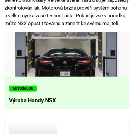
série kontrol kvality. Ve velké světlé místnosti je naposledy
zkontrolován lak. Motorová brzda prověří systém pohonu
a velká myčka zase těsnost auta. Pokud je vše v pořádku,
může NSX opustit továrnu a zamířit ke svému majiteli.
AUTOSALON
Výroba Hondy NSX