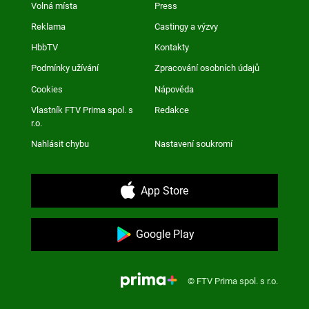
Volná místa
Press
Reklama
Castingy a výzvy
HbbTV
Kontakty
Podmínky užívání
Zpracování osobních údajů
Cookies
Nápověda
Vlastník FTV Prima spol. s
Redakce
r.o.
Nahlásit chybu
Nastavení soukromí
App Store
Google Play
© FTV Prima spol. s r.o.