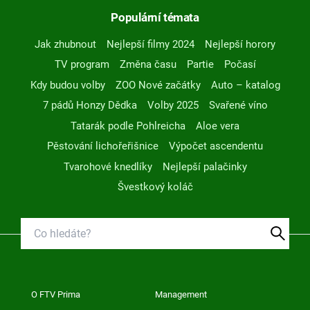
Populární témata
Jak zhubnout
Nejlepší filmy 2024
Nejlepší horory
TV program
Změna času
Partie
Počasí
Kdy budou volby
ZOO Nové začátky
Auto – katalog
7 pádů Honzy Dědka
Volby 2025
Svařené víno
Tatarák podle Pohlreicha
Aloe vera
Pěstování lichořeřišnice
Výpočet ascendentu
Tvarohové knedlíky
Nejlepší palačinky
Švestkový koláč
O FTV Prima
Management