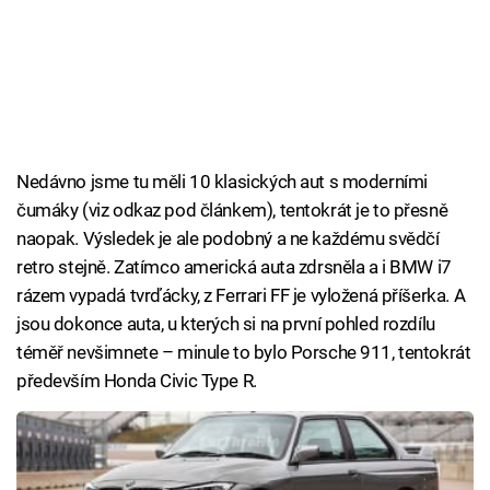
Nedávno jsme tu měli 10 klasických aut s moderními
čumáky (viz odkaz pod článkem), tentokrát je to přesně
naopak. Výsledek je ale podobný a ne každému svědčí
retro stejně. Zatímco americká auta zdrsněla a i BMW i7
rázem vypadá tvrďácky, z Ferrari FF je vyložená příšerka. A
jsou dokonce auta, u kterých si na první pohled rozdílu
téměř nevšimnete – minule to bylo Porsche 911, tentokrát
především Honda Civic Type R.