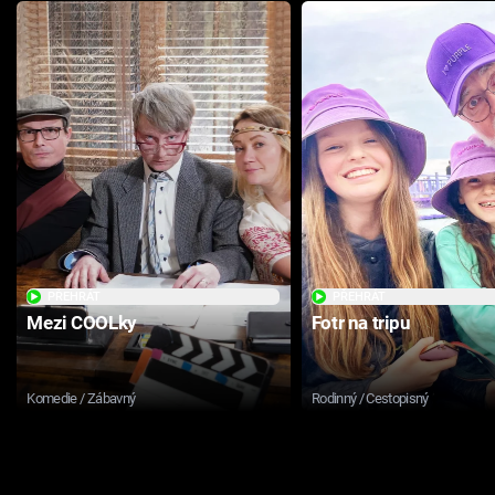
PŘEHRÁT
PŘEHRÁT
Mezi COOLky
Fotr na tripu
Komedie / Zábavný
Rodinný / Cestopisný