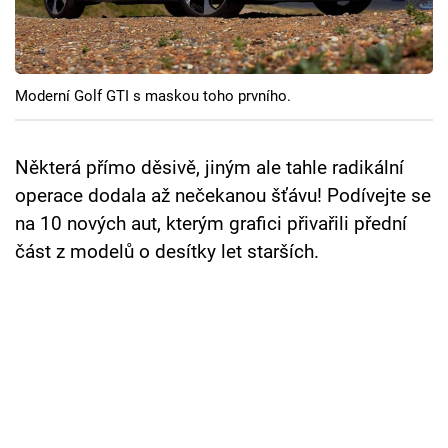
Cool Esport
Pořady
Moderní Golf GTI s maskou toho prvního.
TV Program
Sledujte prima+
Některá přímo děsivě, jiným ale tahle radikální
operace dodala až nečekanou šťávu! Podívejte se
na 10 nových aut, kterým grafici přivařili přední
Přihlášení
část z modelů o desítky let starších.
Sledujte nás