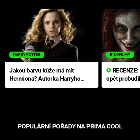
HARRY POTTER
KINOFILMY
Jakou barvu kůže má mít
RECENZE: Smrtelné zlo se
Hermiona? Autorka Harryho
opět probudi
Pottera přišla s ráznou
přichází s n
odpovědí
hororovou n
POPULÁRNÍ POŘADY NA PRIMA COOL