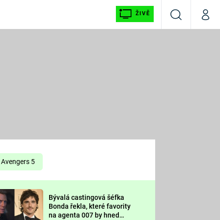
ŽIVĚ
Vyhledávání
Můj p
Prima+
É
CNN Prima NEWS
E
Prima FRESH
ŠÍ
Prima LIVING
E
Prima Ženy
Avengers 5
Prima LAJK
Bývalá castingová šéfka
OOL
Bonda řekla, které favority
Sledujte nás
na agenta 007 by hned