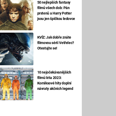
50 nejlepších fantasy
filmů všech dob: Pán
prstenů a Harry Potter
jsou jen špičkou ledovce
KVÍZ: Jak dobře znáte
filmovou sérii Vetřelec?
Otestujte se!
10 nejočekávanějších
filmů léta 2023:
Komiksové hity doplní
návraty akčních legend