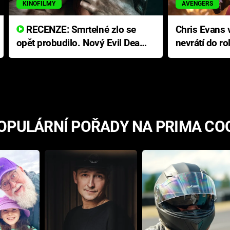
KINOFILMY
AVENGERS
RECENZE: Smrtelné zlo se
Chris Evans v
opět probudilo. Nový Evil Dead
nevrátí do ro
přichází s neodolatelnou
Ameriky
hororovou nabídkou
OPULÁRNÍ POŘADY NA PRIMA CO