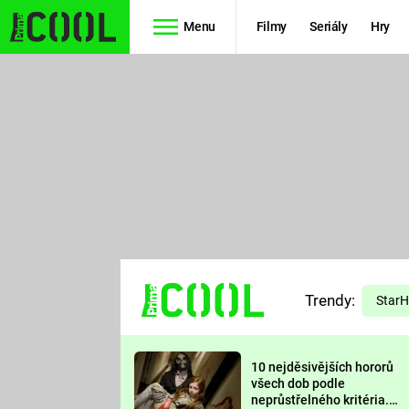
Menu
Filmy
Seriály
Hry
Seriály
Filmy
SIMPSONOVI
STAR WARS
HVĚZDNÁ
AVENGERS
BRÁNA
RYCHLE A
TEORIE
ZBĚSILE 10
Trendy:
VELKÉHO
Star
PREDÁTOR
TŘESKU
10 nejděsivějších hororů
FUTURAMA
všech dob podle
neprůstřelného kritéria.