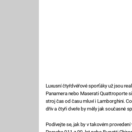
Luxusní čtyřdvéřové sporťáky už jsou real
Panamera nebo Maserati Quattroporte si 
stroj čas od času mluví i Lamborghini. C
dřív a čtyři dveře by měly jak současné sp
Podívejte se, jak by v takovém provede
Porsche 911 z 90. let nebo Bugatti Chiro