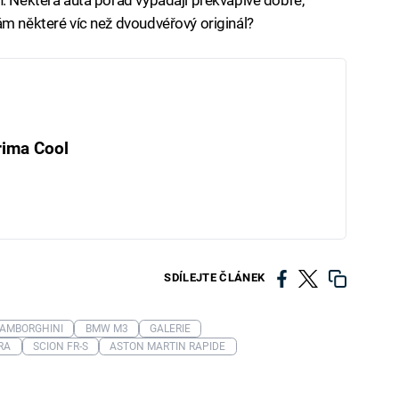
ám některé víc než dvoudvéřový originál?
rima Cool
SDÍLEJTE ČLÁNEK
LAMBORGHINI
BMW M3
GALERIE
RA
SCION FR-S
ASTON MARTIN RAPIDE