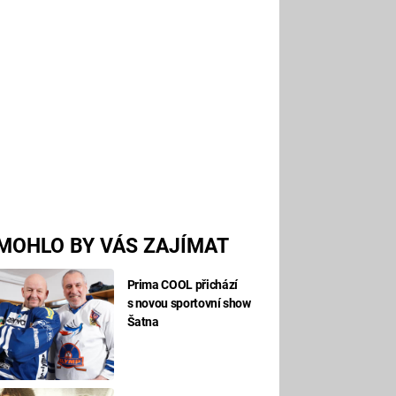
MOHLO BY VÁS ZAJÍMAT
Prima COOL přichází
s novou sportovní show
Šatna