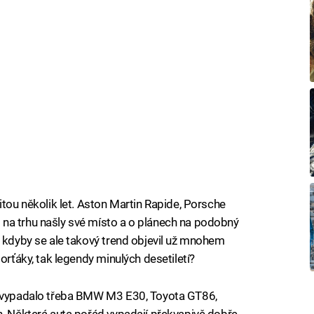
itou několik let. Aston Martin Rapide, Porsche
na trhu našly své místo a o plánech na podobný
o kdyby se ale takový trend objevil už mnohem
orťáky, tak legendy minulých desetiletí?
ní vypadalo třeba BMW M3 E30, Toyota GT86,
n. Některá auta pořád vypadají překvapivě dobře,