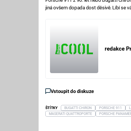
jiná ovšem dopada dost děsivě. Líbí se v
redakce P
Vstoupit do diskuze
ŠTÍTKY
BUGATTI CHIRON
PORSCHE 911
MASERATI QUATTROPORTE
PORSCHE PANAME