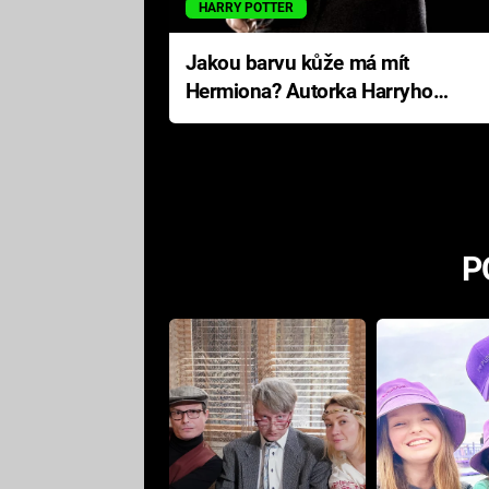
HARRY POTTER
Jakou barvu kůže má mít
Hermiona? Autorka Harryho
Pottera přišla s ráznou
odpovědí
P