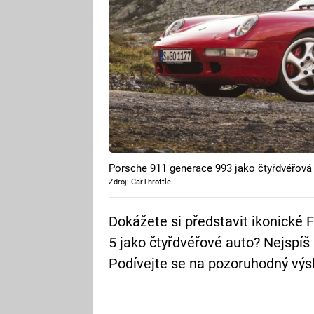
Porsche 911 generace 993 jako čtyřdvéřová
Zdroj: CarThrottle
Dokážete si představit ikonické
5 jako čtyřdvéřové auto? Nejspíš ne
Podívejte se na pozoruhodný výs