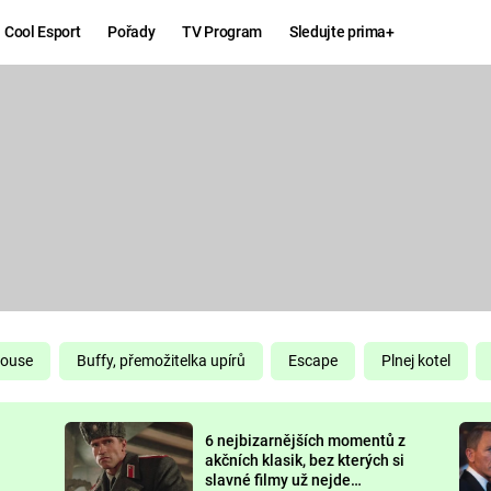
Cool Esport
Pořady
TV Program
Sledujte prima+
Hry
Zábava
MAFIA
ZÁBAVN
GALERI
GTA 6
NEJLEP
KINGDOM
KOMEDI
COME:
DELIVERANCE
CHUCK
House
Buffy, přemožitelka upírů
Escape
Plnej kotel
NORRIS
ESPORT
6 nejbizarnějších momentů z
DEADP
akčních klasik, bez kterých si
slavné filmy už nejde