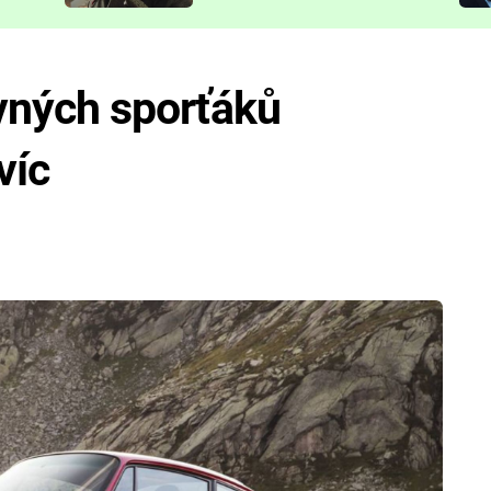
představit
vných sporťáků
víc