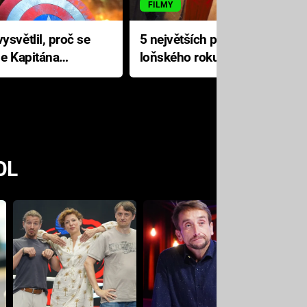
FILMY
ysvětlil, proč se
5 největších propadáků
le Kapitána
loňského roku: Disney na
jediné katastrofě prodělal 200
milionů dolarů
OL