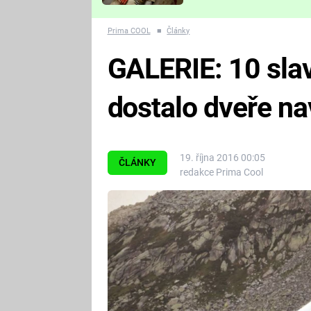
Které děsivé pecky vám
nejvíc zvednou tep?
Prima COOL
■
Články
GALERIE: 10 sla
dostalo dveře na
19. října 2016 00:05
ČLÁNKY
redakce Prima Cool