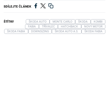
SDÍLEJTE ČLÁNEK
ŠTÍTKY
ŠKODA AUTO
MONTE CARLO
ŠKODA
KOMBI
FABIA
TŘÍVÁLEC
HATCHBACK
NOVÝ MOTOR
ŠKODA FABIA
DOWNSIZING
ŠKODA AUTO A.S.
ŠKODA FABIA