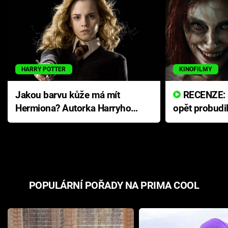
HARRY POTTER
KINOFILMY
Jakou barvu kůže má mít
RECENZE: Smrtelné zlo se
Hermiona? Autorka Harryho
opět probudi
Pottera přišla s ráznou
přichází s n
odpovědí
hororovou n
POPULÁRNÍ POŘADY NA PRIMA COOL