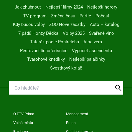
Jak zhubnout
Nejlepší filmy 2024
Nejlepší horory
TV program
Změna času
Partie
Počasí
Kdy budou volby
ZOO Nové začátky
Auto – katalog
7 pádů Honzy Dědka
Volby 2025
Svařené víno
Tatarák podle Pohlreicha
Aloe vera
Pěstování lichořeřišnice
Výpočet ascendentu
Tvarohové knedlíky
Nejlepší palačinky
Švestkový koláč
O FTV Prima
Management
Volná místa
Press
Reklama
Castingy a výzvy