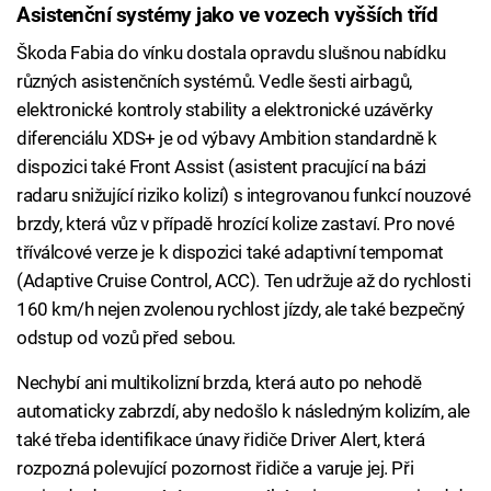
Asistenční systémy jako ve vozech vyšších tříd
Škoda Fabia do vínku dostala opravdu slušnou nabídku
různých asistenčních systémů. Vedle šesti airbagů,
elektronické kontroly stability a elektronické uzávěrky
diferenciálu XDS+ je od výbavy Ambition standardně k
dispozici také Front Assist (asistent pracující na bázi
radaru snižující riziko kolizí) s integrovanou funkcí nouzové
brzdy, která vůz v případě hrozící kolize zastaví. Pro nové
tříválcové verze je k dispozici také adaptivní tempomat
(Adaptive Cruise Control, ACC). Ten udržuje až do rychlosti
160 km/h nejen zvolenou rychlost jízdy, ale také bezpečný
odstup od vozů před sebou.
Nechybí ani multikolizní brzda, která auto po nehodě
automaticky zabrzdí, aby nedošlo k následným kolizím, ale
také třeba identifikace únavy řidiče Driver Alert, která
rozpozná polevující pozornost řidiče a varuje jej. Při