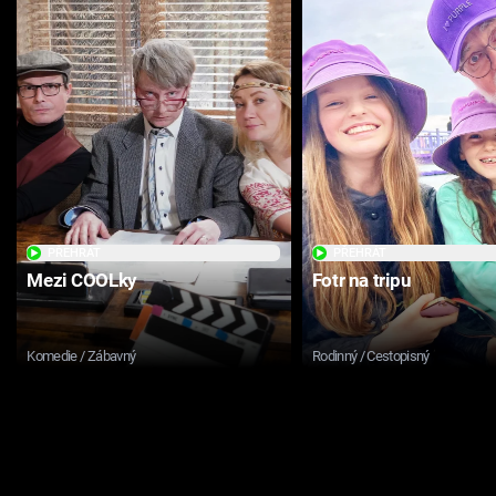
PŘEHRÁT
PŘEHRÁT
Mezi COOLky
Fotr na tripu
Komedie / Zábavný
Rodinný / Cestopisný