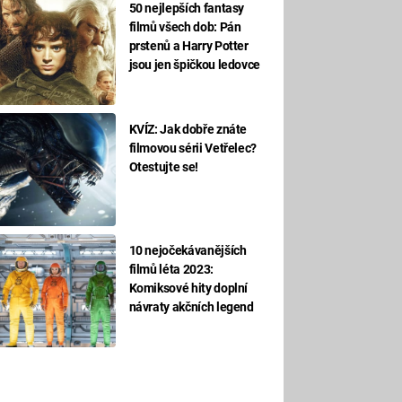
50 nejlepších fantasy
filmů všech dob: Pán
prstenů a Harry Potter
jsou jen špičkou ledovce
KVÍZ: Jak dobře znáte
filmovou sérii Vetřelec?
Otestujte se!
10 nejočekávanějších
filmů léta 2023:
Komiksové hity doplní
návraty akčních legend