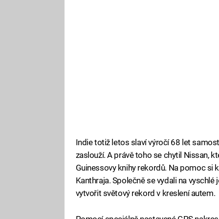
Indie totiž letos slaví výročí 68 let samo
zaslouží. A právě toho se chytil Nissan, k
Guinessovy knihy rekordů. Na pomoc si k
Kanthraja. Společně se vydali na vyschlé 
vytvořit světový rekord v kreslení autem.
Pomocí speciálně nastavené GPS nakreslil