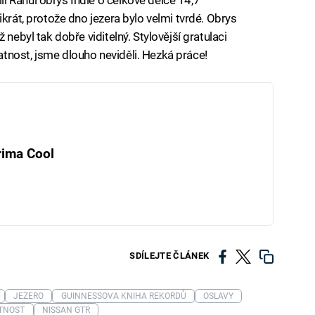
ikrát, protože dno jezera bylo velmi tvrdé. Obrys
 nebyl tak dobře viditelný. Stylovější gratulaci
tnost, jsme dlouho neviděli. Hezká práce!
rima Cool
SDÍLEJTE ČLÁNEK
JEZERO
GUINNESSOVA KNIHA REKORDŮ
OSLAVY
TNOST
NISSAN GTR