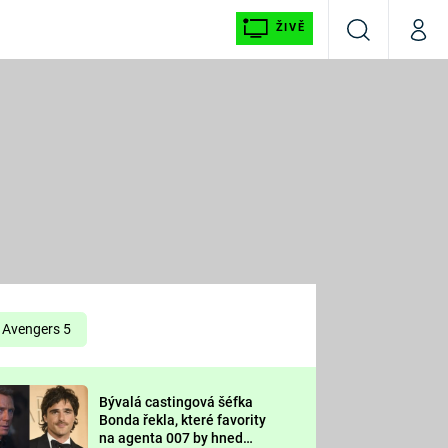
ŽIVĚ
Vyhledávání
Můj p
Prima+
É
CNN Prima NEWS
E
Prima FRESH
ŠÍ
Prima LIVING
E
Prima Ženy
Avengers 5
Prima LAJK
Bývalá castingová šéfka
OOL
Bonda řekla, které favority
Sledujte nás
na agenta 007 by hned