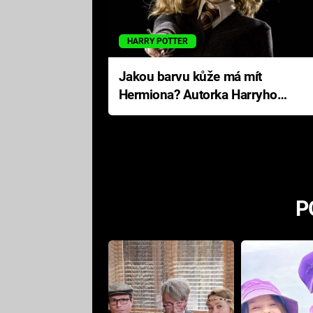
HARRY POTTER
Jakou barvu kůže má mít
Hermiona? Autorka Harryho
Pottera přišla s ráznou
odpovědí
P