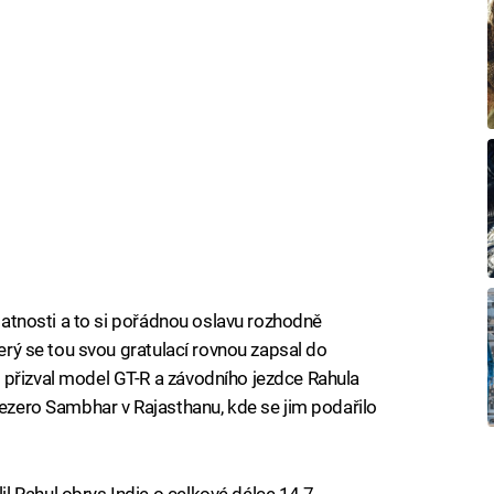
statnosti a to si pořádnou oslavu rozhodně
terý se tou svou gratulací rovnou zapsal do
 přizval model GT-R a závodního jezdce Rahula
jezero Sambhar v Rajasthanu, kde se jim podařilo
 Rahul obrys Indie o celkové délce 14,7