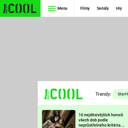
Menu
Filmy
Seriály
Hry
Seriály
Filmy
SIMPSONOVI
STAR WARS
HVĚZDNÁ
AVENGERS
BRÁNA
RYCHLE A
TEORIE
ZBĚSILE 10
Trendy:
VELKÉHO
Star
PREDÁTOR
TŘESKU
10 nejděsivějších hororů
FUTURAMA
všech dob podle
neprůstřelného kritéria.