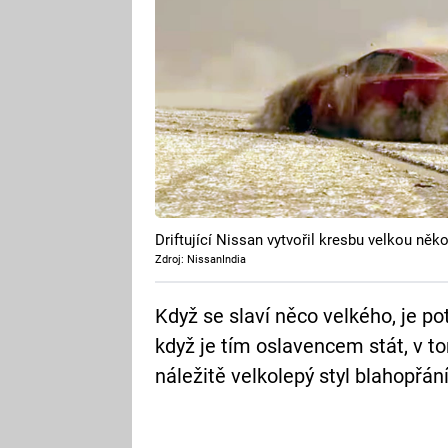
Driftující Nissan vytvořil kresbu velkou něko
Zdroj: NissanIndia
Když se slaví něco velkého, je po
když je tím oslavencem stát, v to
náležitě velkolepý styl blahopřání