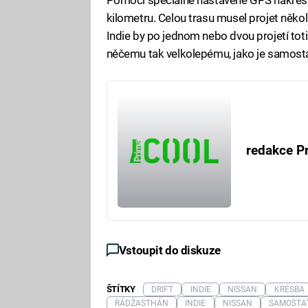
kilometru. Celou trasu musel projet někol
Indie by po jednom nebo dvou projetí totiž
něčemu tak velkolepému, jako je samosta
redakce P
Vstoupit do diskuze
ŠTÍTKY
DRIFT
INDIE
NISSAN
KRESBA
RÁDŽASTHÁN
INDIE
NISSAN
SAMOSTA