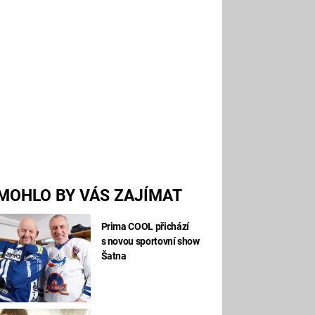
MOHLO BY VÁS ZAJÍMAT
Prima COOL přichází
s novou sportovní show
Šatna