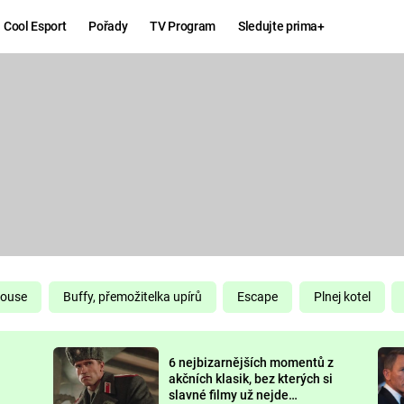
Cool Esport
Pořady
TV Program
Sledujte prima+
Hry
Zábava
MAFIA
ZÁBAVN
GALERI
GTA 6
NEJLEP
KINGDOM
KOMEDI
COME:
DELIVERANCE
CHUCK
House
Buffy, přemožitelka upírů
Escape
Plnej kotel
NORRIS
ESPORT
6 nejbizarnějších momentů z
DEADP
akčních klasik, bez kterých si
slavné filmy už nejde