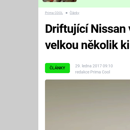
Které děsivé pecky vám
nejvíc zvednou tep?
Prima COOL
■
Články
Driftující Nissan
velkou několik k
29. ledna 2017 09:10
ČLÁNKY
redakce Prima Cool