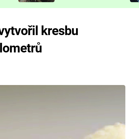
představit
 vytvořil kresbu
ilometrů