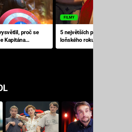
FILMY
ysvětlil, proč se
5 největších propadáků
le Kapitána
loňského roku: Disney na
jediné katastrofě prodělal 200
milionů dolarů
OL