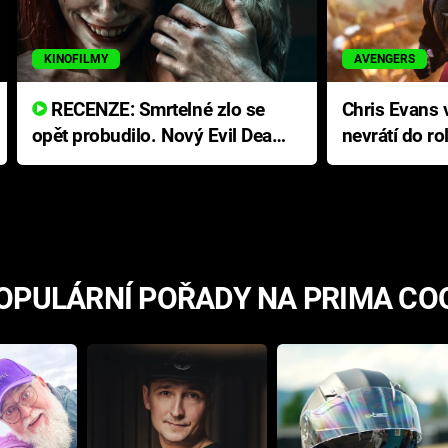
KINOFILMY
AVENGERS
RECENZE: Smrtelné zlo se
Chris Evans v
opět probudilo. Nový Evil Dead
nevrátí do ro
přichází s neodolatelnou
Ameriky
hororovou nabídkou
OPULÁRNÍ POŘADY NA PRIMA CO