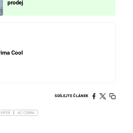
prodej
rima Cool
SDÍLEJTE ČLÁNEK
 VIPER
AC COBRA