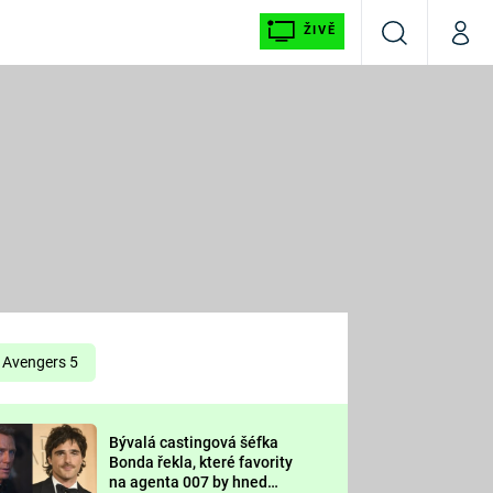
ŽIVĚ
Vyhledávání
Můj p
Prima+
É
CNN Prima NEWS
E
Prima FRESH
ŠÍ
Prima LIVING
E
Prima Ženy
Avengers 5
Prima LAJK
Bývalá castingová šéfka
OOL
Bonda řekla, které favority
Sledujte nás
na agenta 007 by hned