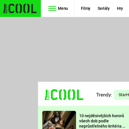
Menu
Filmy
Seriály
Hry
Seriály
Filmy
SIMPSONOVI
STAR WARS
HVĚZDNÁ
AVENGERS
BRÁNA
RYCHLE A
TEORIE
ZBĚSILE 10
Trendy:
VELKÉHO
Star
PREDÁTOR
TŘESKU
10 nejděsivějších hororů
FUTURAMA
všech dob podle
neprůstřelného kritéria.