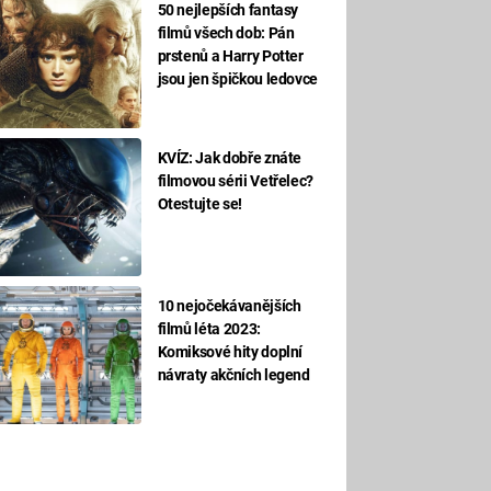
50 nejlepších fantasy
filmů všech dob: Pán
prstenů a Harry Potter
jsou jen špičkou ledovce
KVÍZ: Jak dobře znáte
filmovou sérii Vetřelec?
Otestujte se!
10 nejočekávanějších
filmů léta 2023:
Komiksové hity doplní
návraty akčních legend