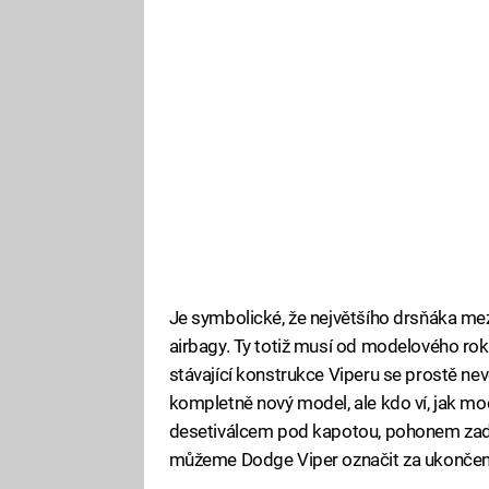
Je symbolické, že největšího drsňáka me
airbagy. Ty totiž musí od modelového ro
stávající konstrukce Viperu se prostě neve
kompletně nový model, ale kdo ví, jak m
desetiválcem pod kapotou, pohonem zadn
můžeme Dodge Viper označit za ukončen