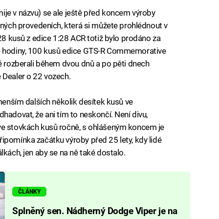
ije v názvu) se ale ještě před koncem výroby
zných provedeních, která si můžete prohlédnout v
 28 kusů z edice 1:28 ACR totiž bylo prodáno za
vě hodiny, 100 kusů edice GTS-R Commemorative
lé rozberali během dvou dnů a po pěti dnech
 Dealer o 22 vozech.
jmenším dalších několik desítek kusů ve
hadovat, že ani tím to neskončí. Není divu,
ve stovkách kusů ročně, s ohlášeným koncem je
ipomínka začátku výroby před 25 lety, kdy lidé
lkách, jen aby se na ně také dostalo.
ČLÁNKY
Splněný sen. Nádherný Dodge Viper je na