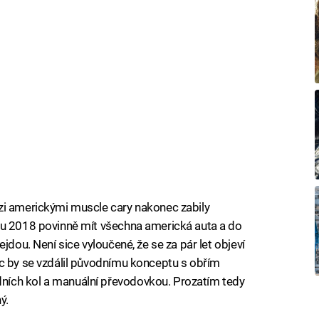
zi americkými muscle cary nakonec zabily
ku 2018 povinně mít všechna americká auta a do
jdou. Není sice vyloučené, že se za pár let objeví
oc by se vzdálil původnímu konceptu s obřím
ích kol a manuální převodovkou. Prozatím tedy
ý.