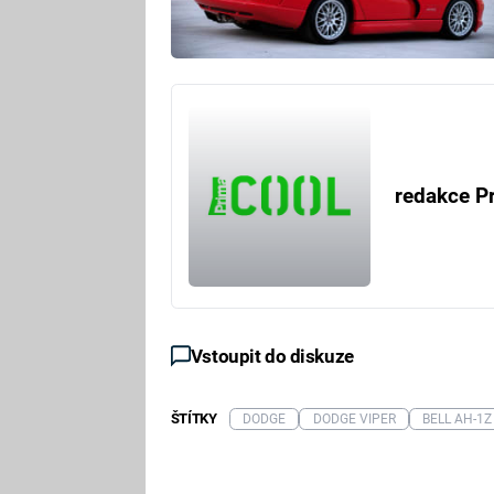
redakce P
Vstoupit do diskuze
ŠTÍTKY
DODGE
DODGE VIPER
BELL AH-1Z