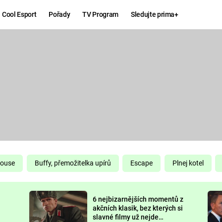
Cool Esport
Pořady
TV Program
Sledujte prima+
Hry
Zábava
MAFIA
ZÁBAVN
GALERI
GTA 6
NEJLEP
KINGDOM
KOMEDI
COME:
DELIVERANCE
CHUCK
House
Buffy, přemožitelka upírů
Escape
Plnej kotel
NORRIS
ESPORT
6 nejbizarnějších momentů z
DEADP
akčních klasik, bez kterých si
slavné filmy už nejde