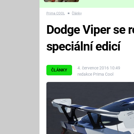
Které děsivé pecky vám
nejvíc zvednou tep?
Prima COOL
■
Články
Dodge Viper se r
speciální edicí
4. července 2016 10:49
ČLÁNKY
redakce Prima Cool