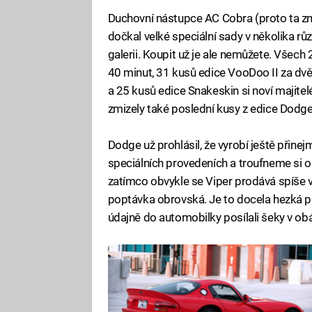
Duchovní nástupce AC Cobra (proto ta zm
dočkal velké speciální sady v několika rů
galerii. Koupit už je ale nemůžete. Všech
40 minut, 31 kusů edice VooDoo II za d
a 25 kusů edice Snakeskin si noví majite
zmizely také poslední kusy z edice Dodge
Dodge už prohlásil, že vyrobí ještě přine
speciálních provedeních a troufneme si od
zatímco obvykle se Viper prodává spíše 
poptávka obrovská. Je to docela hezká př
údajně do automobilky posílali šeky v obá