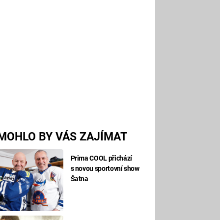
MOHLO BY VÁS ZAJÍMAT
Prima COOL přichází
s novou sportovní show
Šatna