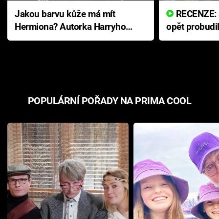
Jakou barvu kůže má mít
RECENZE: Smrtelné zlo se
Hermiona? Autorka Harryho
opět probudi
Pottera přišla s ráznou
přichází s n
odpovědí
hororovou n
POPULÁRNÍ POŘADY NA PRIMA COOL