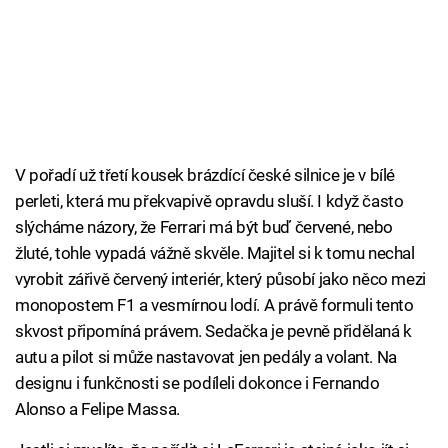
V pořadí už třetí kousek brázdící české silnice je v bílé
perleti, která mu překvapivě opravdu sluší. I když často
slýcháme názory, že Ferrari má být buď červené, nebo
žluté, tohle vypadá vážně skvěle. Majitel si k tomu nechal
vyrobit zářivě červený interiér, který působí jako něco mezi
monopostem F1 a vesmírnou lodí. A právě formuli tento
skvost připomíná právem. Sedačka je pevně přidělaná k
autu a pilot si může nastavovat jen pedály a volant. Na
designu i funkčnosti se podíleli dokonce i Fernando
Alonso a Felipe Massa.