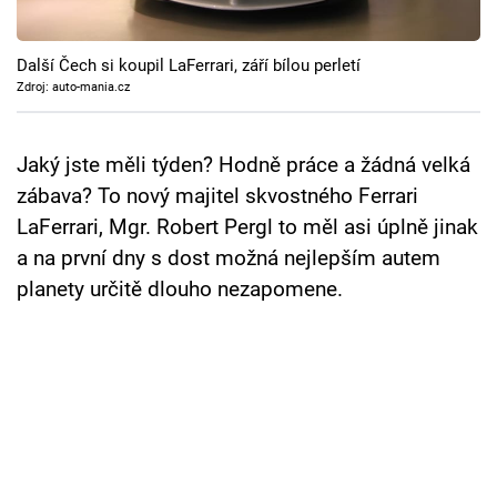
Cool Esport
Další Čech si koupil LaFerrari, září bílou perletí
Pořady
Zdroj: auto-mania.cz
TV Program
Jaký jste měli týden? Hodně práce a žádná velká
Sledujte prima+
zábava? To nový majitel skvostného Ferrari
LaFerrari, Mgr. Robert Pergl to měl asi úplně jinak
Přihlášení
a na první dny s dost možná nejlepším autem
planety určitě dlouho nezapomene.
Sledujte nás