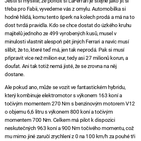
Jestli si myslíte, že pořídit si LaFerrari je stejné jako jít si
třeba pro Fabii, vyvedeme vás z omylu. Automobilka si
hodně hlídá, komu tento šperk na kolech prodá a má na to
dost tvrdá pravidla. Kdo se chce dostat do úzkého kruhu
majitelů jednoho ze 499 vyrobených kusů, musel v
minulosti vlastnit alespoň pět jiných Ferrari a navíc musí
slíbit, že to, které teď má, jen tak neprodá. Pak si musí
připravit více než milion eur, tedy asi 27 milionů korun, a
doufat. Ani tak totiž nemá jisté, že se zrovna na něj
dostane.
Ale pokud ano, může se vozit ve fantastickém hybridu,
který kombinuje elektromotor s výkonem 163 koní a
točivým momentem 270 Nm s benzinovým motorem V12
o objemu 6,6 litru s výkonem 800 koní a točivým
momentem 700 Nm. Celkem má pilot k dispozici
neskutečných 963 koní a 900 Nm točivého momentu, což
mu mimo jiné zaručí zrychlení z 0 na 100 km/h za pouhé tři