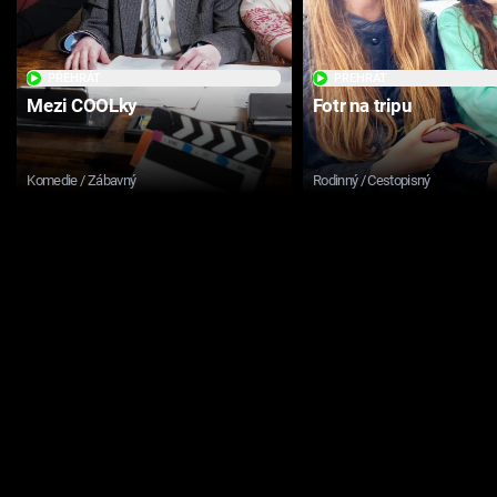
PŘEHRÁT
PŘEHRÁT
Mezi COOLky
Fotr na tripu
Komedie / Zábavný
Rodinný / Cestopisný