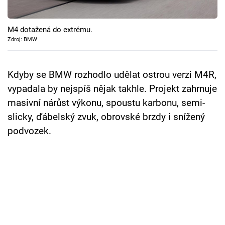
Cool Esport
M4 dotažená do extrému.
Pořady
Zdroj: BMW
TV Program
Kdyby se BMW rozhodlo udělat ostrou verzi M4R,
Sledujte prima+
vypadala by nejspíš nějak takhle. Projekt zahrnuje
masivní nárůst výkonu, spoustu karbonu, semi-
Přihlášení
slicky, ďábelský zvuk, obrovské brzdy i snížený
podvozek.
Sledujte nás