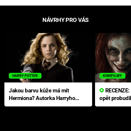
NÁVRHY PRO VÁS
HARRY POTTER
KINOFILMY
Jakou barvu kůže má mít
RECENZE: Smrtelné zlo se
Hermiona? Autorka Harryho
opět probudi
Pottera přišla s ráznou
přichází s n
odpovědí
hororovou n