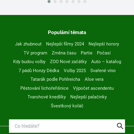
Populární témata
Jak zhubnout
Nejlepší filmy 2024
Nejlepší horory
TV program
Změna času
Partie
Počasí
Kdy budou volby
ZOO Nové začátky
Auto – katalog
7 pádů Honzy Dědka
Volby 2025
Svařené víno
Tatarák podle Pohlreicha
Aloe vera
Pěstování lichořeřišnice
Výpočet ascendentu
Tvarohové knedlíky
Nejlepší palačinky
Švestkový koláč