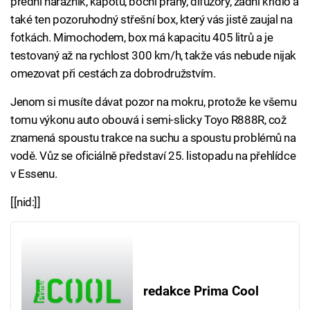
přední nárazník, kapotu, boční prahy, difuzory, zadní křídlo a
také ten pozoruhodný střešní box, který vás jistě zaujal na
fotkách. Mimochodem, box má kapacitu 405 litrů a je
testovaný až na rychlost 300 km/h, takže vás nebude nijak
omezovat při cestách za dobrodružstvím.
Jenom si musíte dávat pozor na mokru, protože ke všemu
tomu výkonu auto obouvá i semi-slicky Toyo R888R, což
znamená spoustu trakce na suchu a spoustu problémů na
vodě. Vůz se oficiálně představí 25. listopadu na přehlídce
v Essenu.
[[nid:]]
redakce Prima Cool