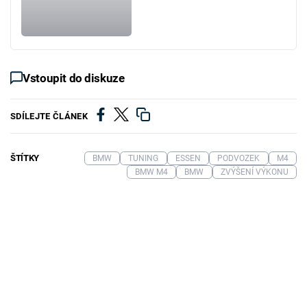
Vstoupit do diskuze
SDÍLEJTE ČLÁNEK
ŠTÍTKY
BMW
TUNING
ESSEN
PODVOZEK
M4
BMW M4
BMW
ZVÝŠENÍ VÝKONU