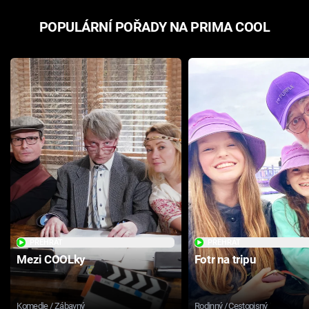
POPULÁRNÍ POŘADY NA PRIMA COOL
PŘEHRÁT
PŘEHRÁT
Mezi COOLky
Fotr na tripu
Komedie / Zábavný
Rodinný / Cestopisný