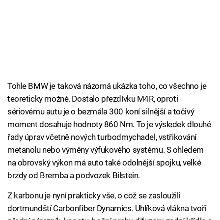
Tohle BMW je taková názorná ukázka toho, co všechno je
teoreticky možné. Dostalo přezdívku M4R, oproti
sériovému autu je o bezmála 300 koní silnější a točivý
moment dosahuje hodnoty 860 Nm. To je výsledek dlouhé
řady úprav včetně nových turbodmychadel, vstřikování
metanolu nebo výměny výfukového systému. S ohledem
na obrovský výkon má auto také odolnější spojku, velké
brzdy od Bremba a podvozek Bilstein.
Z karbonu je nyní prakticky vše, o což se zasloužili
dortmundští Carbonfiber Dynamics. Uhlíková vlákna tvoří